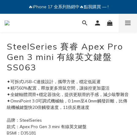
🔥iPhone 17 全系列熱銷中🔥點我購買 — !
💕加入Q哥 Line 新好友領優惠券！🎫
🔥iPhone 17 全系列熱銷中🔥點我購買 — !
SteelSeries 賽睿 Apex Pro
Gen 3 mini 有線英文鍵盤
SS063
✦可拆式USB-C連接設計，攜帶方便，穩定低延遲
✦精巧60%配置，釋放更多滑鼠空間，讓操控更加靈活
✦全鍵軸體潤滑+穩定器強化，提供更順滑的手感，減少敲擊雜音
✦OmniPoint 3.0可調式機械軸，0.1mm至4.0mm觸發距離，比傳
統機械鍵盤快20倍觸發速度，11倍反應速度
品牌：SteelSeries
款式：Apex Pro Gen 3 mini 有線英文鍵盤
BSMI：D35181