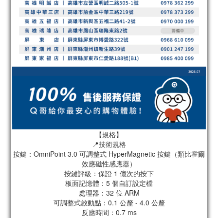
【規格】
📍技術規格
按鍵：OmniPoint 3.0 可調整式 HyperMagnetic 按鍵（類比霍爾
效應磁性感應器）
按鍵評級：保證 1 億次的按下
板面記憶體：5 個自訂設定檔
處理器：32 位 ARM
可調整式啟動點：0.1 公釐 - 4.0 公釐
反應時間：0.7 ms