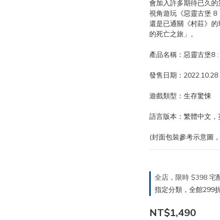
會加入許多期待已久的
視角遊玩《惡靈古堡 
還是已通關《村莊》的
的死亡之旅」。
產品名稱：惡靈古堡8 :
發售日期：2022.10.28
遊戲類型：生存驚悚
語言版本：繁體中文，
(封面包裝參考示意圖，
全店，限時 $398
指定分類，全館299折
NT$1,490