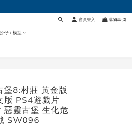
會員登入
購物車(0)
 公仔 / 模型
立即購買
古堡8:村莊 黃金版
文版 PS4遊戲片
片 惡靈古堡 生化危
 SW096