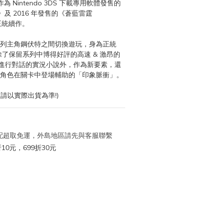
為 Nintendo 3DS 下載專用軟體發售的
》及 2016 年發售的《蒼藍雷霆 
列正統續作。
除了保留系列中博得好評的高速 & 激昂的
進行對話的實況小說外，作為新要素，還
過往角色在關卡中登場輔助的「印象脈衝」。
請以實際出貨為準!)
 宅配超取免運，外島地區請先與客服聯繫
10元，699折30元