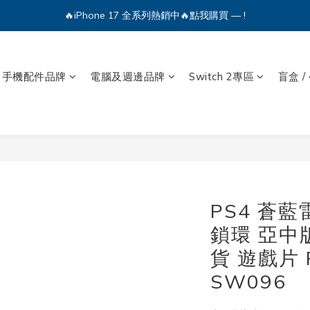
🔥iPhone 17 全系列熱銷中🔥點我購買 — !
🔥iPhone 17 全系列熱銷中🔥點我購買 — !
💕加入Q哥 Line 新好友領優惠券！🎫
🔥iPhone 17 全系列熱銷中🔥點我購買 — !
手機配件品牌
電腦及週邊品牌
Switch 2專區
盲盒 /
PS4 蒼藍雷
鎖環 亞中
貨 遊戲片
SW096