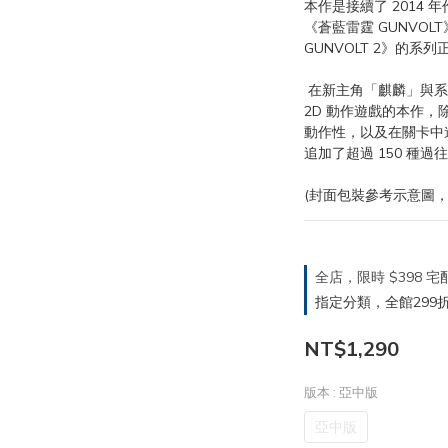
本作是接續了 2014 年作
《蒼藍雷霆 GUNVOLT
GUNVOLT 2》的系
 在新主角「麒麟」與系列主角鋼伏特之間切換遊玩，身為正統 
2D 動作遊戲的本作，
動作性，以及在關卡中
追加了超過 150 種
(封面包裝參考示意圖，
全店，限時 $398
指定分類，全館299折
NT$1,290
版本
: 亞中版
亞中版