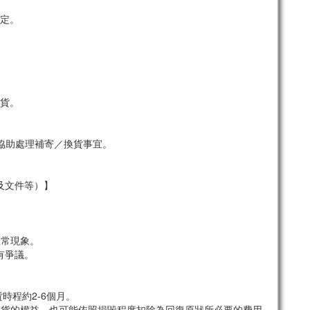
定。
貨。
協助處理補寄／換貨事宜。
及文件等）】
。
正常現象。
有爭議。
時程約2-6個月。
退貨的權益，也可能依照損毀程度扣除為回復原狀所必要的費用。