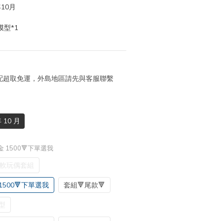
10月
型*1
 宅配超取免運，外島地區請先與客服聯繫
 10 月
 1500🔻下單選我
+Q軟玩偶套組
500🔻下單選我
套組🔻尾款🔻
模型