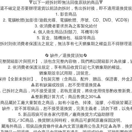
🔻以下一經拆封即無法回復原狀的商品🔻
還不確定是否要辦理退貨以前請勿拆封，售出拆封後，即不適用退換貨規
1. 影音商品
2. 電腦軟體(如影音/遊戲光碟、電腦軟體、序號、CD、DVD、VCD等)
3. 依消費者要求所為之客製化給付
4. 個人衛生用品(刮鬍刀、耳機等)等
5. 盲盒、隨機抽包、福袋等商品
拆封則依消費者保護法之規定，無法享有七天猶豫期之權益且不得辦理退
🔄 缺件／退換貨須知🔄
製【完整開箱影片與照片】，須包含完整內容物，我們將以開箱影片為依據，
2. 依消費者保護法規定，享有商品收貨日起七天猶豫期的權益。
猶豫期並非試用期，請留意。
保持【全新未拆封】、【包裝完整（含商品、配件、贈品、保證書、外盒
🔺若有缺漏或毀損，恕不受理退換貨🔺
3. 已拆封之商品，均不接受退貨，若執意退貨，將依使用情形酌收整新費
🔺整新費計算方式：商品售價之30%🔺
具類商品屬於工廠大量製造之商品，如有小溢色、掉漆、溢膠、小瑕疵皆屬
、缺件，皆不算瑕疵品，恕不接受退換貨，完美主義者，請勿下標，以免
5. 新品瑕疵可依各家代理商／廠商換貨方式協助辦理
電玩／3C商品，換貨辦法與時程，依商品可參閱原廠保固說明。
屬海外商品，瑕疵品換貨條件依🔺內文置頂廠商公告及判定🔺為準，換貨
商品及贈品一同退貨，組合商品內容物若有遺失、毀損或缺件，可能影響您