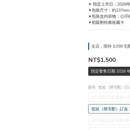
✦ 預定上市日：2026年
✦包裝尺寸：約237mm
✦包裝盒內容物：公仔模
✦初販附特典收藏卡
全店，限時 $398
NT$1,500
預定發售日期 2026 年
顏色
: 套組（限宅配）訂金
1/7 罪惡王冠 楪祈
套組（限宅配）訂金 1
1/7 罪惡王冠 楪祈 