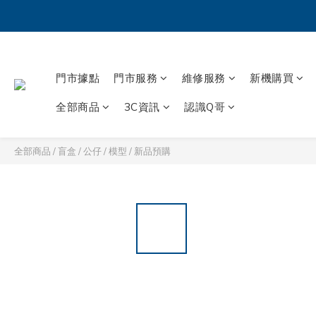
門市據點
門市服務
維修服務
新機購買
全部商品
3C資訊
認識Q哥
全部商品
/
盲盒 / 公仔 / 模型
/
新品預購