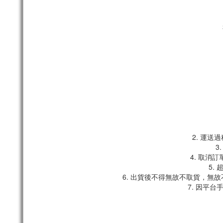
2. 運
3
4. 取消
5.
6. 出貨後不得無故不取貨，無
7. 因平