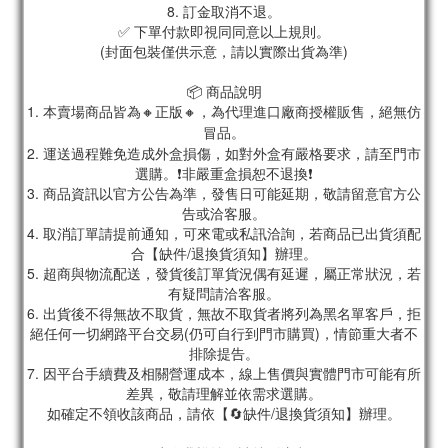
8. 訂金取消不退。
✅ 下單付款即視同同意以上規則。
(封面包裝僅供示意，請以實際出貨為準)
📦 商品說明
1. 本賣場商品皆為
🔸正版🔸，為代理進口廠商授權販售，絕無仿
冒品。
2. 運送過程難免造成外盒損傷，如對外盒有嚴格要求，請至門市
選購。❗非嚴重盒損恕不退換❗
3. 商品資訊以官方公告為準，發售日可能延期，敬請留意官方公
告或洽客服。
4. 取消訂單請提前通知，可來電或私訊洽詢，若商品已出貨須配
合【缺件/退換貨須知】辦理。
5. 超商與物流配送，發貨後訂單貨況偶有延遲，屬正常狀況，若
有疑問請洽客服。
6. 出貨後不得無故不取貨，無故不取貨者將列為黑名單客戶，拒
絕任何一切網路平台交易(仍可自行到門市購買)，情節重大者不
排除提告。
7. 因平台手續費及相關營運成本，線上售價與實體門市可能有所
差異，敬請理解並依需求選購。
如確定不領收該商品，請依【🔄缺件/退換貨須知】辦理。