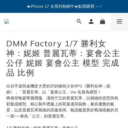
🔥iPhone 17 全系列熱銷中🔥點我購買 — !
🔥iPhone 17 全系列熱銷中🔥點我購買 — !
💕加入Q哥 Line 新好友領優惠券！🎫
🔥iPhone 17 全系列熱銷中🔥點我購買 — !
DMM Factory 1/7 勝利女
神：妮姬 普麗瓦蒂：宴會公主
公仔 妮姬 宴會公主 模型 完成
品 比例
出自手遊與桌機皆大受好評的槍枝少女RPG《勝利女神：妮
姬》，「普麗瓦蒂」以「宴會公主」Ver.化身為模型！
將身穿晚宴華麗禮服、凜然佇立的普麗瓦蒂，以精緻的造型與色
彩製成模型。精心製作禮服上的荷葉邊與裝飾，兼具優雅的氣
質，以及普麗瓦蒂風格的高傲表情。敬請鑑賞異於戰場樣貌的另
一面──身為「公主」的普麗瓦蒂。