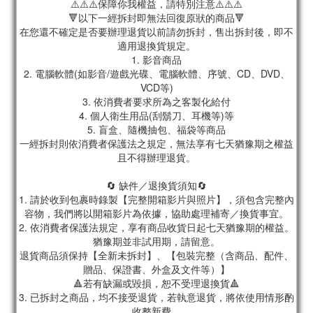
⚠️⚠️⚠️保障你我權益，請特別注意⚠️⚠️⚠️
🔻以下一經拆封即無法回復原狀的商品🔻
在您還不確定是否要辦理退貨以前請勿拆封，售出拆封後，即不
適用退換貨規定。
1. 影音商品
2. 電腦軟體(如影音/遊戲光碟、電腦軟體、序號、CD、DVD、
VCD等)
3. 依消費者要求所為之客製化給付
4. 個人衛生用品(刮鬍刀、耳機等)等
5. 盲盒、隨機抽包、福袋等商品
一經拆封則依消費者保護法之規定，無法享有七天猶豫期之權益
且不得辦理退貨。
🔄 缺件／退換貨須知🔄
1. 請於收到包裹時錄製【完整開箱影片與照片】，須包含完整內
容物，我們將以開箱影片為依據，協助處理補寄／換貨事宜。
2. 依消費者保護法規定，享有商品收貨日起七天猶豫期的權益。
猶豫期並非試用期，請留意。
退貨商品須保持【全新未拆封】、【包裝完整（含商品、配件、
贈品、保證書、外盒及文件等）】
🔺若有缺漏或毀損，恕不受理退換貨🔺
3. 已拆封之商品，均不接受退貨，若執意退貨，將依使用情形酌
收整新費。