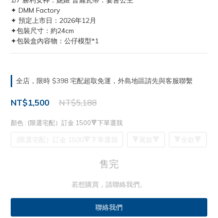
1/7 勝利女神：妮姬 普麗瓦蒂：宴會公主
✦ DMM Factory
✦ 預定上市日：2026年12月
✦包裝尺寸：約24cm
✦包裝盒內容物：公仔模型*1
全店，限時 $398 宅配超取免運，外島地區請先與客服聯繫
NT$1,500
NT$5,188
顏色
: (限選宅配）訂金 1500🔻下單選我
(限選宅配）訂金 1500🔻下單選我
🔻尾款🔻
🔻全款🔻
售完
若想購買，請聯絡我們。
聯絡我們