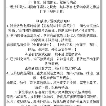
5. 盲盒、隨機抽包、福袋等商品
一經拆封則依消費者保護法之規定，無法享有七天猶豫期之權益
且不得辦理退貨。
🔄 缺件／退換貨須知🔄
1. 請於收到包裹時錄製【完整開箱影片與照片】，須包含完整內
容物，我們將以開箱影片為依據，協助處理補寄／換貨事宜。
2. 依消費者保護法規定，享有商品收貨日起七天猶豫期的權益。
猶豫期並非試用期，請留意。
退貨商品須保持【全新未拆封】、【包裝完整（含商品、配件、
贈品、保證書、外盒及文件等）】
🔺若有缺漏或毀損，恕不受理退換貨🔺
3. 已拆封之商品，均不接受退貨，若執意退貨，將依使用情形酌
收整新費。
🔺整新費計算方式：商品售價之30%🔺
4. 玩具類商品屬於工廠大量製造之商品，如有小溢色、掉漆、溢
膠、小瑕疵皆屬正常現象。
非斷裂、缺件，皆不算瑕疵品，恕不接受退換貨，完美主義者，
請勿下標，以免有爭議。
5. 新品瑕疵可依各家代理商／廠商換貨方式協助辦理
電玩／3C商品，換貨辦法與時程，依商品可參閱原廠保固說明。
玩具／模型商品，屬海外商品，瑕疵品換貨條件依🔺內文置頂廠