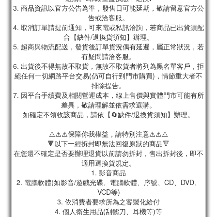
3. 商品資訊以官方公告為準，發售日可能延期，敬請留意官方公
告或洽客服。
4. 取消訂單請提前通知，可來電或私訊洽詢，若商品已出貨須配
合【缺件/退換貨須知】辦理。
5. 超商與物流配送，發貨後訂單貨況偶有延遲，屬正常狀況，若
有疑問請洽客服。
6. 出貨後不得無故不取貨，無故不取貨者將列為黑名單客戶，拒
絕任何一切網路平台交易(仍可自行到門市購買)，情節重大者不
排除提告。
7. 因平台手續費及相關營運成本，線上售價與實體門市可能有所
差異，敬請理解並依需求選購。
如確定不領收該商品，請依【🔄缺件/退換貨須知】辦理。
⚠️⚠️⚠️保障你我權益，請特別注意⚠️⚠️⚠️
🔻以下一經拆封即無法回復原狀的商品🔻
在您還不確定是否要辦理退貨以前請勿拆封，售出拆封後，即不
適用退換貨規定。
1. 影音商品
2. 電腦軟體(如影音/遊戲光碟、電腦軟體、序號、CD、DVD、
VCD等)
3. 依消費者要求所為之客製化給付
4. 個人衛生用品(刮鬍刀、耳機等)等