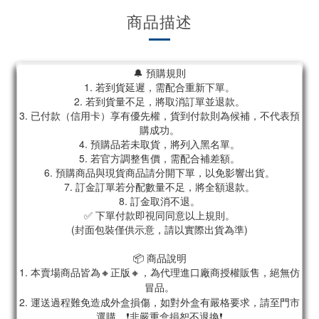
商品描述
🔔 預購規則
1. 若到貨延遲，需配合重新下單。
2. 若到貨量不足，將取消訂單並退款。
3. 已付款（信用卡）享有優先權，貨到付款則為候補，不代表預
購成功。
4. 預購品若未取貨，將列入黑名單。
5. 若官方調整售價，需配合補差額。
6. 預購商品與現貨商品請分開下單，以免影響出貨。
7. 訂金訂單若分配數量不足，將全額退款。
8. 訂金取消不退。
✅ 下單付款即視同同意以上規則。
(封面包裝僅供示意，請以實際出貨為準)
📦 商品說明
1. 本賣場商品皆為
🔸正版🔸，為代理進口廠商授權販售，絕無仿
冒品。
2. 運送過程難免造成外盒損傷，如對外盒有嚴格要求，請至門市
選購。❗非嚴重盒損恕不退換❗