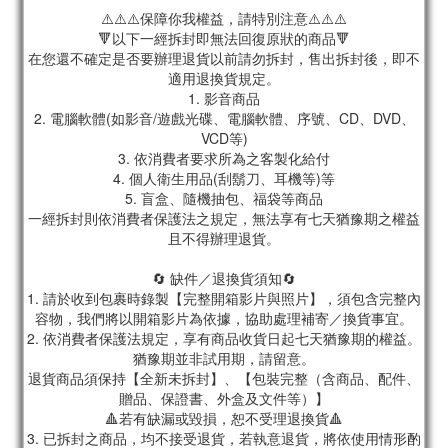
⚠️⚠️⚠️保障你我權益，請特別注意⚠️⚠️⚠️
🔻以下一經拆封即無法回復原狀的商品🔻
在您還不確定是否要辦理退貨以前請勿拆封，售出拆封後，即不
適用退換貨規定。
1. 影音商品
2. 電腦軟體(如影音/遊戲光碟、電腦軟體、序號、CD、DVD、
VCD等)
3. 依消費者要求所為之客製化給付
4. 個人衛生用品(刮鬍刀、耳機等)等
5. 盲盒、隨機抽包、福袋等商品
一經拆封則依消費者保護法之規定，無法享有七天猶豫期之權益
且不得辦理退貨。
🔄 缺件／退換貨須知🔄
1. 請於收到包裹時錄製【完整開箱影片與照片】，須包含完整內
容物，我們將以開箱影片為依據，協助處理補寄／換貨事宜。
2. 依消費者保護法規定，享有商品收貨日起七天猶豫期的權益。
猶豫期並非試用期，請留意。
退貨商品須保持【全新未拆封】、【包裝完整（含商品、配件、
贈品、保證書、外盒及文件等）】
🔺若有缺漏或毀損，恕不受理退換貨🔺
3. 已拆封之商品，均不接受退貨，若執意退貨，將依使用情形酌