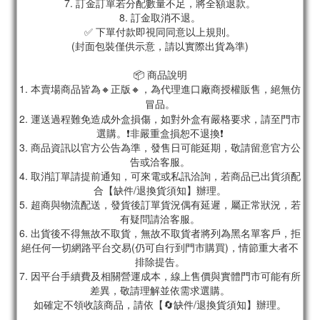
7. 訂金訂單若分配數量不足，將全額退款。
8. 訂金取消不退。
✅ 下單付款即視同同意以上規則。
(封面包裝僅供示意，請以實際出貨為準)
📦 商品說明
1. 本賣場商品皆為
🔸正版🔸，為代理進口廠商授權販售，絕無仿
冒品。
2. 運送過程難免造成外盒損傷，如對外盒有嚴格要求，請至門市
選購。❗非嚴重盒損恕不退換❗
3. 商品資訊以官方公告為準，發售日可能延期，敬請留意官方公
告或洽客服。
4. 取消訂單請提前通知，可來電或私訊洽詢，若商品已出貨須配
合【缺件/退換貨須知】辦理。
5. 超商與物流配送，發貨後訂單貨況偶有延遲，屬正常狀況，若
有疑問請洽客服。
6. 出貨後不得無故不取貨，無故不取貨者將列為黑名單客戶，拒
絕任何一切網路平台交易(仍可自行到門市購買)，情節重大者不
排除提告。
7. 因平台手續費及相關營運成本，線上售價與實體門市可能有所
差異，敬請理解並依需求選購。
如確定不領收該商品，請依【🔄缺件/退換貨須知】辦理。