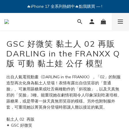
🔥iPhone 17 全系列熱銷中🔥點我購買 — !
🔥iPhone 17 全系列熱銷中🔥點我購買 — !
💕加入Q哥 Line 新好友領優惠券！🎫
🔥iPhone 17 全系列熱銷中🔥點我購買 — !
GSC 好微笑 黏土人 02 再販
DARLING in the FRANXX Q
版 可動 黏土娃 公仔 模型
出自人氣電視動畫《DARLING in the FRANXX》，「02」的制服
造型再次化身為黏土人登場！表情有露出自信笑容的「普通
臉」、可兼用舔糖果或吐舌兩種動作的「斜視臉」，以及天真無
邪的「笑臉」3種。能重現她在劇情初期令人印象深刻吃著培根、
舔糖果，或是帶著一抹天真無邪笑容的模樣。另外也附制服外
套，可重現她以菁英身分登場時那讓人難以接近的氣質。
黏土人 02  再販
✦ GSC 好微笑