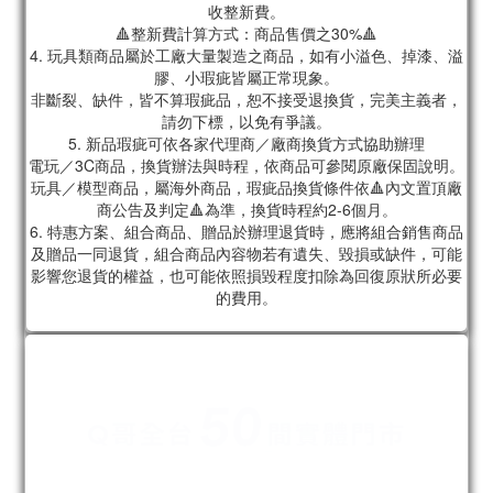
收整新費。
🔺整新費計算方式：商品售價之30%🔺
4. 玩具類商品屬於工廠大量製造之商品，如有小溢色、掉漆、溢
膠、小瑕疵皆屬正常現象。
非斷裂、缺件，皆不算瑕疵品，恕不接受退換貨，完美主義者，
請勿下標，以免有爭議。
5. 新品瑕疵可依各家代理商／廠商換貨方式協助辦理
電玩／3C商品，換貨辦法與時程，依商品可參閱原廠保固說明。
玩具／模型商品，屬海外商品，瑕疵品換貨條件依🔺內文置頂廠
商公告及判定🔺為準，換貨時程約2-6個月。
6. 特惠方案、組合商品、贈品於辦理退貨時，應將組合銷售商品
及贈品一同退貨，組合商品內容物若有遺失、毀損或缺件，可能
影響您退貨的權益，也可能依照損毀程度扣除為回復原狀所必要
的費用。