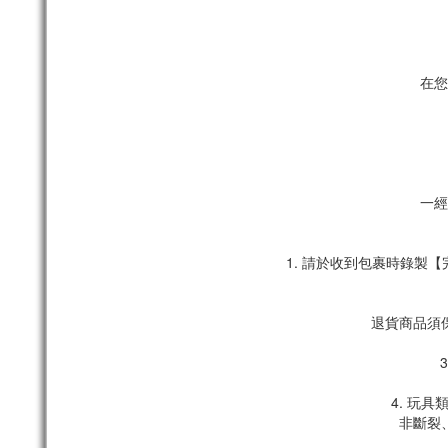
在您
一經
1. 請於收到包裹時錄
退貨商品須
4. 玩
非斷裂