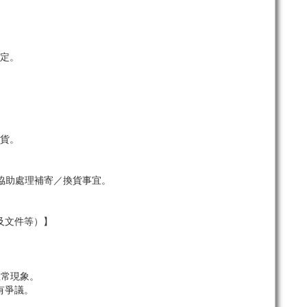
定。
貨。
協助處理補寄／換貨事宜。
及文件等）】
。
正常現象。
有爭議。