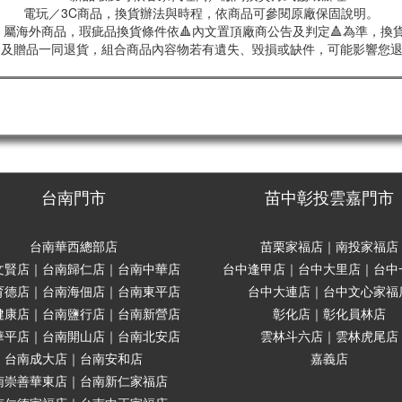
電玩／3C商品，換貨辦法與時程，依商品可參閱原廠保固說明。
屬海外商品，瑕疵品換貨條件依🔺內文置頂廠商公告及判定🔺為準，換貨
商品及贈品一同退貨，組合商品內容物若有遺失、毀損或缺件，可能影響您