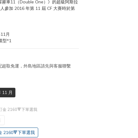
靂車11（Double One）》的超級阿斯拉
參加 2016 年第 11 屆 CF 大賽時於第
11月
型*1
 宅配超取免運，外島地區請先與客服聯繫
 11 月
金 2160🔻下單選我
版
2160🔻下單選我