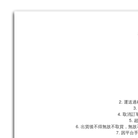
2. 運
3
4. 取消
5.
6. 出貨後不得無故不取貨，無
7. 因平