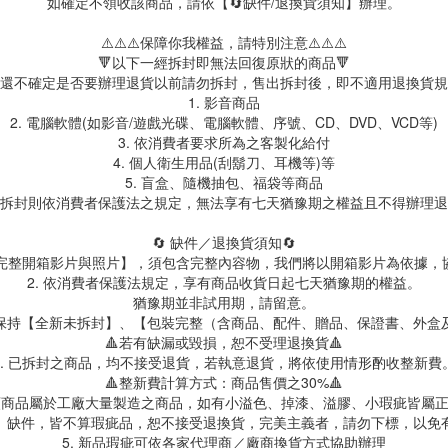
如確定不領收該商品，請依【🔄缺件/退換貨須知】辦理。
⚠️⚠️⚠️保障你我權益，請特別注意⚠️⚠️⚠️
🔻以下一經拆封即無法回復原狀的商品🔻
還不確定是否要辦理退貨以前請勿拆封，售出拆封後，即不適用退換貨規
1. 影音商品
2. 電腦軟體(如影音/遊戲光碟、電腦軟體、序號、CD、DVD、VCD等)
3. 依消費者要求所為之客製化給付
4. 個人衛生用品(刮鬍刀、耳機等)等
5. 盲盒、隨機抽包、福袋等商品
拆封則依消費者保護法之規定，無法享有七天猶豫期之權益且不得辦理退
🔄 缺件／退換貨須知🔄
製【完整開箱影片與照片】，須包含完整內容物，我們將以開箱影片為依據，
2. 依消費者保護法規定，享有商品收貨日起七天猶豫期的權益。
猶豫期並非試用期，請留意。
保持【全新未拆封】、【包裝完整（含商品、配件、贈品、保證書、外盒
🔺若有缺漏或毀損，恕不受理退換貨🔺
3. 已拆封之商品，均不接受退貨，若執意退貨，將依使用情形酌收整新費
🔺整新費計算方式：商品售價之30%🔺
具類商品屬於工廠大量製造之商品，如有小溢色、掉漆、溢膠、小瑕疵皆屬
、缺件，皆不算瑕疵品，恕不接受退換貨，完美主義者，請勿下標，以免
5. 新品瑕疵可依各家代理商／廠商換貨方式協助辦理