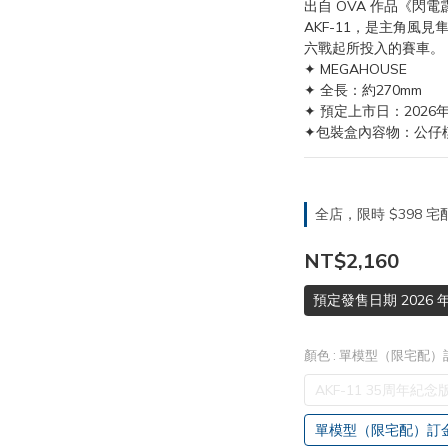
出自 OVA 作品《閃電霹
AKF-11，是主角風見隼人
六戰起所投入的賽車。
✦ MEGAHOUSE
✦ 全長：約270mm
✦ 預定上市日：2026年
✦包裝盒內容物：公仔模
全店，限時 $398
NT$2,160
預定發售日期 2026 年
顏色
: 單模型（限宅配）訂
AKF-11 35周年紀念
單模型（限宅配）訂金 