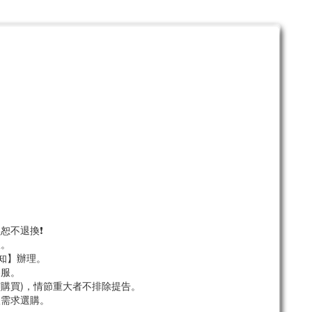
。
恕不退換❗
服。
須知】辦理。
客服。
市購買)，情節重大者不排除提告。
依需求選購。