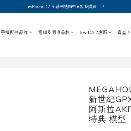
🔥iPhone 17 全系列熱銷中🔥點我購買 — !
🔥iPhone 17 全系列熱銷中🔥點我購買 — !
💕加入Q哥 Line 新好友領優惠券！🎫
手機配件品牌
電腦及週邊品牌
Switch 2專區
盲盒 /
🔥iPhone 17 全系列熱銷中🔥點我購買 — !
MEGAHOU
新世紀GP
阿斯拉AKF
特典 模型