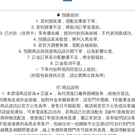
🔔 預購規則
1. 若到貨延遲，需配合重新下單。
2. 若到貨量不足，將取消訂單並退款。
3. 已付款（信用卡）享有優先權，貨到付款則為候補，不代表預購成功
4. 預購品若未取貨，將列入黑名單。
5. 若官方調整售價，需配合補差額。
6. 預購商品與現貨商品請分開下單，以免影響出貨。
7. 訂金訂單若分配數量不足，將全額退款。
8. 訂金取消不退。
✅ 下單付款即視同同意以上規則。
(封面包裝僅供示意，請以實際出貨為準)
📦 商品說明
1. 本賣場商品皆為
🔸正版🔸，為代理進口廠商授權販售，絕無仿冒品。
送過程難免造成外盒損傷，如對外盒有嚴格要求，請至門市選購。❗非嚴重盒損
. 商品資訊以官方公告為準，發售日可能延期，敬請留意官方公告或洽客
訂單請提前通知，可來電或私訊洽詢，若商品已出貨須配合【缺件/退換貨
 超商與物流配送，發貨後訂單貨況偶有延遲，屬正常狀況，若有疑問請洽
故不取貨者將列為黑名單客戶，拒絕任何一切網路平台交易(仍可自行到門
台手續費及相關營運成本，線上售價與實體門市可能有所差異，敬請理解並