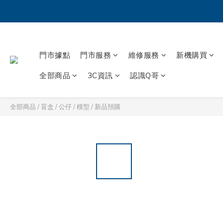
門市據點
門市服務
維修服務
新機購買
全部商品
3C資訊
認識Q哥
全部商品
/
盲盒 / 公仔 / 模型
/
新品預購