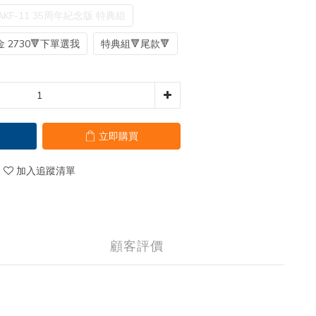
AKF-11 35周年紀念版 特典組
2730🔻下單選我
特典組🔻尾款🔻
立即購買
加入追蹤清單
顧客評價