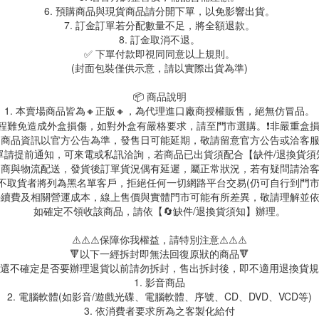
6. 預購商品與現貨商品請分開下單，以免影響出貨。
7. 訂金訂單若分配數量不足，將全額退款。
8. 訂金取消不退。
✅ 下單付款即視同同意以上規則。
(封面包裝僅供示意，請以實際出貨為準)
📦 商品說明
1. 本賣場商品皆為
🔸正版🔸，為代理進口廠商授權販售，絕無仿冒品。
送過程難免造成外盒損傷，如對外盒有嚴格要求，請至門市選購。❗非嚴重盒損
. 商品資訊以官方公告為準，發售日可能延期，敬請留意官方公告或洽客
訂單請提前通知，可來電或私訊洽詢，若商品已出貨須配合【缺件/退換貨
 超商與物流配送，發貨後訂單貨況偶有延遲，屬正常狀況，若有疑問請洽
故不取貨者將列為黑名單客戶，拒絕任何一切網路平台交易(仍可自行到門
台手續費及相關營運成本，線上售價與實體門市可能有所差異，敬請理解並
如確定不領收該商品，請依【🔄缺件/退換貨須知】辦理。
⚠️⚠️⚠️保障你我權益，請特別注意⚠️⚠️⚠️
🔻以下一經拆封即無法回復原狀的商品🔻
還不確定是否要辦理退貨以前請勿拆封，售出拆封後，即不適用退換貨規
1. 影音商品
2. 電腦軟體(如影音/遊戲光碟、電腦軟體、序號、CD、DVD、VCD等)
3. 依消費者要求所為之客製化給付