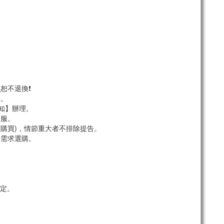
恕不退換❗
服。
須知】辦理。
客服。
市購買)，情節重大者不排除提告。
依需求選購。
定。