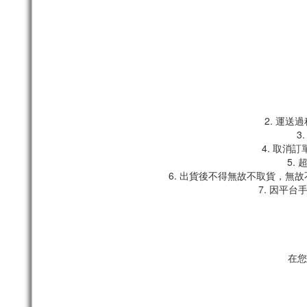
2. 運
3
4. 取消
5.
6. 出貨後不得無故不取貨，無
7. 因平
在您