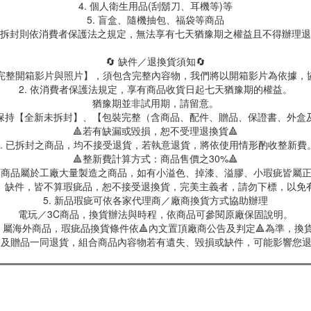
4. 個人衛生用品(刮鬍刀、耳機等)等
5. 盲盒、隨機抽包、福袋等商品
拆封則依消費者保護法之規定，無法享有七天猶豫期之權益且不得辦理退
🔄 缺件／退換貨須知🔄
製【完整開箱影片與照片】，須包含完整內容物，我們將以開箱影片為依據，
2. 依消費者保護法規定，享有商品收貨日起七天猶豫期的權益。
猶豫期並非試用期，請留意。
保持【全新未拆封】、【包裝完整（含商品、配件、贈品、保證書、外盒
🔺若有缺漏或毀損，恕不受理退換貨🔺
3. 已拆封之商品，均不接受退貨，若執意退貨，將依使用情形酌收整新費
🔺整新費計算方式：商品售價之30%🔺
具類商品屬於工廠大量製造之商品，如有小溢色、掉漆、溢膠、小瑕疵皆屬
、缺件，皆不算瑕疵品，恕不接受退換貨，完美主義者，請勿下標，以免
5. 新品瑕疵可依各家代理商／廠商換貨方式協助辦理
電玩／3C商品，換貨辦法與時程，依商品可參閱原廠保固說明。
屬海外商品，瑕疵品換貨條件依🔺內文置頂廠商公告及判定🔺為準，換貨
商品及贈品一同退貨，組合商品內容物若有遺失、毀損或缺件，可能影響您