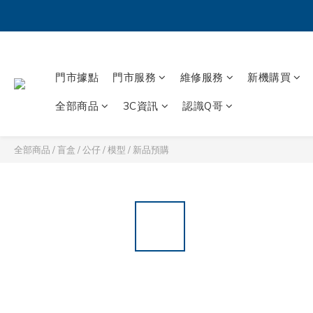
門市據點
門市服務
維修服務
新機購買
全部商品
3C資訊
認識Q哥
全部商品
/
盲盒 / 公仔 / 模型
/
新品預購