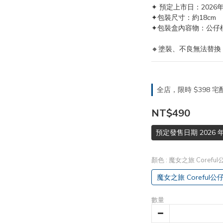
✦ 預定上市日：2026年
✦包裝尺寸：約18cm
✦包裝盒內容物：公仔模
🔸塗裝、不良無法替換
全店，限時 $398
NT$490
預定發售日期 2026 年
顏色
: 魔女之旅 Coreful
魔女之旅 Coreful公仔
數量