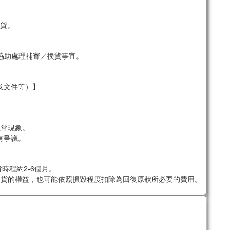
貨。
協助處理補寄／換貨事宜。
及文件等）】
。
正常現象。
有爭議。
時程約2-6個月。
退貨的權益，也可能依照損毀程度扣除為回復原狀所必要的費用。