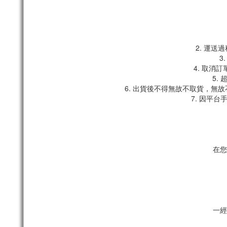
2. 運
3
4. 取消
5.
6. 出貨後不得無故不取貨，無
7. 因平
在您
一經