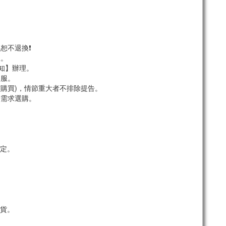
恕不退換❗
服。
須知】辦理。
客服。
市購買)，情節重大者不排除提告。
依需求選購。
定。
貨。