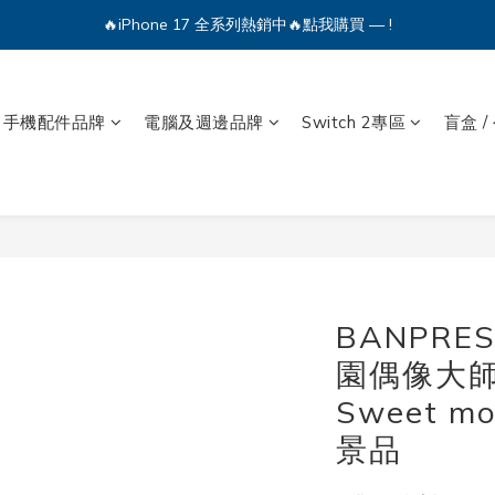
🔥iPhone 17 全系列熱銷中🔥點我購買 — !
🔥iPhone 17 全系列熱銷中🔥點我購買 — !
💕加入Q哥 Line 新好友領優惠券！🎫
手機配件品牌
電腦及週邊品牌
Switch 2專區
盲盒 /
🔥iPhone 17 全系列熱銷中🔥點我購買 — !
BANPRE
園偶像大師 
Sweet m
景品