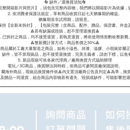
🔄 缺件／退換貨須知🔄
製【完整開箱影片與照片】，須包含完整內容物，我們將以開箱影片為依據，
2. 依消費者保護法規定，享有商品收貨日起七天猶豫期的權益。
猶豫期並非試用期，請留意。
保持【全新未拆封】、【包裝完整（含商品、配件、贈品、保證書、外盒
🔺若有缺漏或毀損，恕不受理退換貨🔺
3. 已拆封之商品，均不接受退貨，若執意退貨，將依使用情形酌收整新費
🔺整新費計算方式：商品售價之30%🔺
具類商品屬於工廠大量製造之商品，如有小溢色、掉漆、溢膠、小瑕疵皆屬
、缺件，皆不算瑕疵品，恕不接受退換貨，完美主義者，請勿下標，以免
5. 新品瑕疵可依各家代理商／廠商換貨方式協助辦理
電玩／3C商品，換貨辦法與時程，依商品可參閱原廠保固說明。
屬海外商品，瑕疵品換貨條件依🔺內文置頂廠商公告及判定🔺為準，換貨
商品及贈品一同退貨，組合商品內容物若有遺失、毀損或缺件，可能影響您