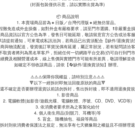
(封面包裝僅供示意，請以實際出貨為準)
📦 商品說明
1. 本賣場商品皆為🔸日版／台灣代理版🔸絕無仿冒品。
送過程難免造成外盒損傷，如對外盒有嚴格要求，請至門市選購。❗非嚴重盒損
. 商品資訊以官方公告為準，發售日可能延期，敬請留意官方公告或洽客
訂單請提前通知，可來電或私訊洽詢，若商品已出貨須配合【缺件/退換貨
 超商與物流配送，發貨後訂單貨況偶有延遲，屬正常狀況，若有疑問請洽
故不取貨者將列為黑名單客戶，拒絕任何一切網路平台交易(仍可自行到門
台手續費及相關營運成本，線上售價與實體門市可能有所差異，敬請理解並
如確定不領收該商品，請依【🔄缺件/退換貨須知】辦理。
⚠️⚠️⚠️保障你我權益，請特別注意⚠️⚠️⚠️
🔻以下一經拆封即無法回復原狀的商品🔻
還不確定是否要辦理退貨以前請勿拆封，售出拆封後，即不適用退換貨規
1. 影音商品
2. 電腦軟體(如影音/遊戲光碟、電腦軟體、序號、CD、DVD、VCD等)
3. 依消費者要求所為之客製化給付
4. 個人衛生用品(刮鬍刀、耳機等)等
5. 盲盒、隨機抽包、福袋等商品
拆封則依消費者保護法之規定，無法享有七天猶豫期之權益且不得辦理退