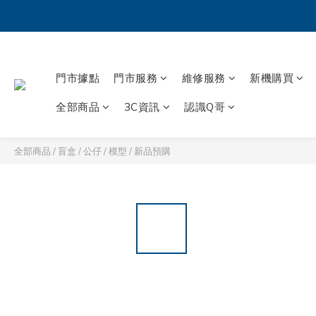
門市據點
門市服務
維修服務
新機購買
全部商品
3C資訊
認識Q哥
全部商品
/
盲盒 / 公仔 / 模型
/
新品預購