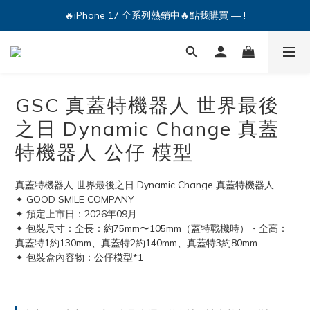
🔥iPhone 17 全系列熱銷中🔥點我購買 — !
🔥iPhone 17 全系列熱銷中🔥點我購買 — !
💕加入Q哥 Line 新好友領優惠券！🎫
🔥iPhone 17 全系列熱銷中🔥點我購買 — !
GSC 真蓋特機器人 世界最後
之日 Dynamic Change 真蓋
特機器人 公仔 模型
真蓋特機器人 世界最後之日 Dynamic Change 真蓋特機器人
✦ GOOD SMILE COMPANY
✦ 預定上市日：2026年09月
✦ 包裝尺寸：全長：約75mm〜105mm（蓋特戰機時）・全高：
真蓋特1約130mm、真蓋特2約140mm、真蓋特3約80mm
✦ 包裝盒內容物：公仔模型*1