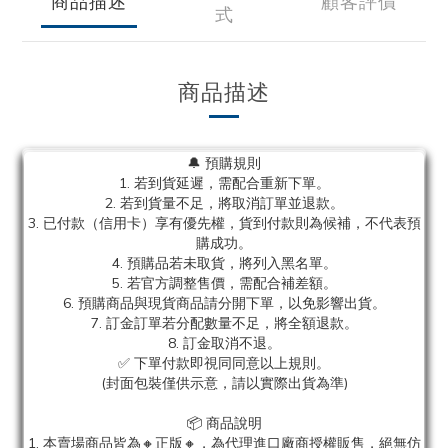
商品描述
顧客評價
式
商品描述
🔔 預購規則
1. 若到貨延遲，需配合重新下單。
2. 若到貨量不足，將取消訂單並退款。
3. 已付款（信用卡）享有優先權，貨到付款則為候補，不代表預
購成功。
4. 預購品若未取貨，將列入黑名單。
5. 若官方調整售價，需配合補差額。
6. 預購商品與現貨商品請分開下單，以免影響出貨。
7. 訂金訂單若分配數量不足，將全額退款。
8. 訂金取消不退。
✅ 下單付款即視同同意以上規則。
(封面包裝僅供示意，請以實際出貨為準)
📦 商品說明
1. 本賣場商品皆為
🔸正版🔸，為代理進口廠商授權販售，絕無仿