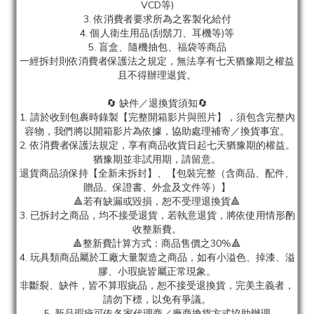
VCD等)
3. 依消費者要求所為之客製化給付
4. 個人衛生用品(刮鬍刀、耳機等)等
5. 盲盒、隨機抽包、福袋等商品
一經拆封則依消費者保護法之規定，無法享有七天猶豫期之權益
且不得辦理退貨。
🔄 缺件／退換貨須知🔄
1. 請於收到包裹時錄製【完整開箱影片與照片】，須包含完整內
容物，我們將以開箱影片為依據，協助處理補寄／換貨事宜。
2. 依消費者保護法規定，享有商品收貨日起七天猶豫期的權益。
猶豫期並非試用期，請留意。
退貨商品須保持【全新未拆封】、【包裝完整（含商品、配件、
贈品、保證書、外盒及文件等）】
🔺若有缺漏或毀損，恕不受理退換貨🔺
3. 已拆封之商品，均不接受退貨，若執意退貨，將依使用情形酌
收整新費。
🔺整新費計算方式：商品售價之30%🔺
4. 玩具類商品屬於工廠大量製造之商品，如有小溢色、掉漆、溢
膠、小瑕疵皆屬正常現象。
非斷裂、缺件，皆不算瑕疵品，恕不接受退換貨，完美主義者，
請勿下標，以免有爭議。
5. 新品瑕疵可依各家代理商／廠商換貨方式協助辦理