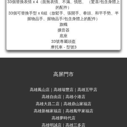
33個替換表情 x 4（面無表情、不滿、憤怒、 （驚喜/包含身體上
的配件）
33個可替換手型 x 6組（放鬆手、張開手、拳頭、和平手勢、半
握物品手、握物品手/包含身體上的配件）
旗幟
擴音器
底座
33號專屬頭盔
摩托車 - 型號3
高屏門市
高雄鳳山店｜高雄瑞豐店｜高雄五甲店
高雄自由店｜高雄小港店
高雄大昌二店｜高雄鼎山家福店
高雄新楠家福店｜高雄鳳甲家福店
高雄夢時代店
高雄明誠店｜高雄三多店