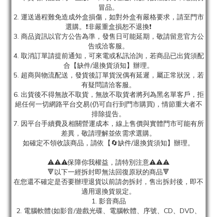
冒品。
2. 運送過程難免造成外盒損傷，如對外盒有嚴格要求，請至門市
選購。❗非嚴重盒損恕不退換❗
3. 商品資訊以官方公告為準，發售日可能延期，敬請留意官方公
告或洽客服。
4. 取消訂單請提前通知，可來電或私訊洽詢，若商品已出貨須配
合【缺件/退換貨須知】辦理。
5. 超商與物流配送，發貨後訂單貨況偶有延遲，屬正常狀況，若
有疑問請洽客服。
6. 出貨後不得無故不取貨，無故不取貨者將列為黑名單客戶，拒
絕任何一切網路平台交易(仍可自行到門市購買)，情節重大者不
排除提告。
7. 因平台手續費及相關營運成本，線上售價與實體門市可能有所
差異，敬請理解並依需求選購。
如確定不領收該商品，請依【🔄缺件/退換貨須知】辦理。
⚠️⚠️⚠️保障你我權益，請特別注意⚠️⚠️⚠️
🔻以下一經拆封即無法回復原狀的商品🔻
在您還不確定是否要辦理退貨以前請勿拆封，售出拆封後，即不
適用退換貨規定。
1. 影音商品
2. 電腦軟體(如影音/遊戲光碟、電腦軟體、序號、CD、DVD、