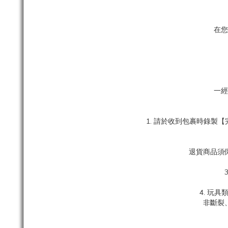
在您
一經
1. 請於收到包裹時錄
退貨商品須
4. 玩
非斷裂