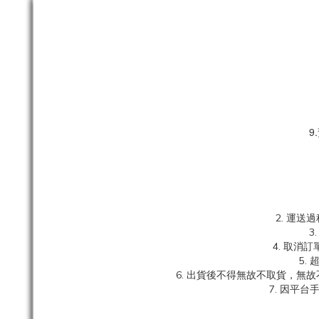
9
2. 運
3
4. 取
5.
6. 出貨後不得無故不取貨，無
7. 因平