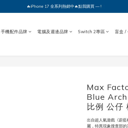
🔥iPhone 17 全系列熱銷中🔥點我購買 — !
🔥iPhone 17 全系列熱銷中🔥點我購買 — !
💕加入Q哥 Line 新好友領優惠券！🎫
🔥iPhone 17 全系列熱銷中🔥點我購買 — !
手機配件品牌
電腦及週邊品牌
Switch 2專區
盲盒 /
Max Fac
Blue Ar
比例 公仔 
出自超人氣遊戲《蔚藍檔案
屬，特異現象搜查部的