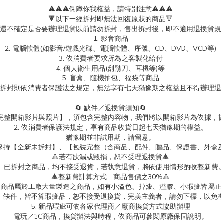
⚠️⚠️⚠️保障你我權益，請特別注意⚠️⚠️⚠️
🔻以下一經拆封即無法回復原狀的商品🔻
還不確定是否要辦理退貨以前請勿拆封，售出拆封後，即不適用退換貨規
1. 影音商品
2. 電腦軟體(如影音/遊戲光碟、電腦軟體、序號、CD、DVD、VCD等)
3. 依消費者要求所為之客製化給付
4. 個人衛生用品(刮鬍刀、耳機等)等
5. 盲盒、隨機抽包、福袋等商品
拆封則依消費者保護法之規定，無法享有七天猶豫期之權益且不得辦理退
🔄 缺件／退換貨須知🔄
製【完整開箱影片與照片】，須包含完整內容物，我們將以開箱影片為依據，
2. 依消費者保護法規定，享有商品收貨日起七天猶豫期的權益。
猶豫期並非試用期，請留意。
保持【全新未拆封】、【包裝完整（含商品、配件、贈品、保證書、外盒
🔺若有缺漏或毀損，恕不受理退換貨🔺
3. 已拆封之商品，均不接受退貨，若執意退貨，將依使用情形酌收整新費
🔺整新費計算方式：商品售價之30%🔺
具類商品屬於工廠大量製造之商品，如有小溢色、掉漆、溢膠、小瑕疵皆屬
、缺件，皆不算瑕疵品，恕不接受退換貨，完美主義者，請勿下標，以免
5. 新品瑕疵可依各家代理商／廠商換貨方式協助辦理
電玩／3C商品，換貨辦法與時程，依商品可參閱原廠保固說明。