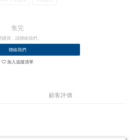
00🔻下單選我
🔻尾款🔻
售完
想購買，請聯絡我們。
聯絡我們
加入追蹤清單
顧客評價