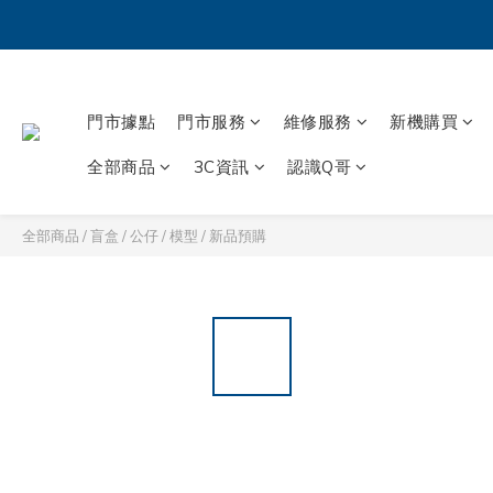
門市據點
門市服務
維修服務
新機購買
全部商品
3C資訊
認識Q哥
全部商品
/
盲盒 / 公仔 / 模型
/
新品預購