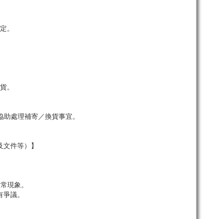
定。
貨。
協助處理補寄／換貨事宜。
及文件等）】
。
正常現象。
有爭議。