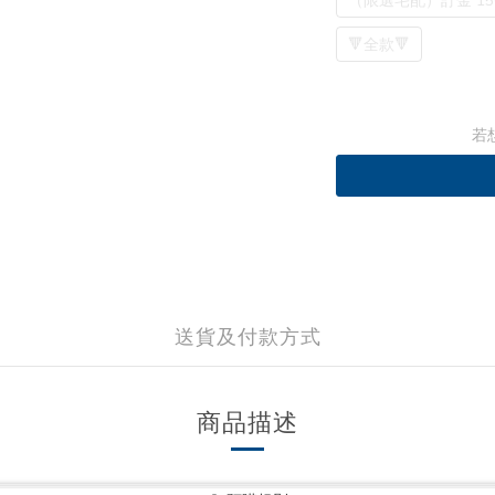
（限選宅配）訂金 15
🔻全款🔻
若
送貨及付款方式
商品描述