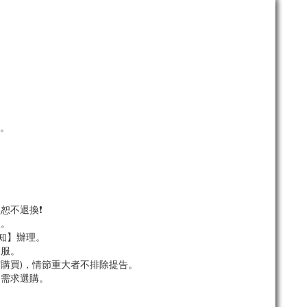
。
單。
恕不退換❗
服。
知】辦理。
客服。
市購買)，情節重大者不排除提告。
依需求選購。