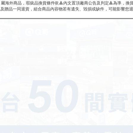
屬海外商品，瑕疵品換貨條件依🔺內文置頂廠商公告及判定🔺為準，換貨
商品及贈品一同退貨，組合商品內容物若有遺失、毀損或缺件，可能影響您