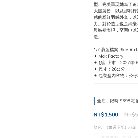
型。完美重現她為了追
大膽裝扮，以及那我行
感的粉紅羽絨外套，以
力。對於造型也是絲毫
與皺褶表現，至圍巾以
造。
1/7 蔚藍檔案 Blue Ar
✦ Max Factory
✦ 預計上市：2027年0
✦ 尺寸：26公分
✦ 包裝盒內容物：公仔
全店，限時 $398
NT$1,500
NT$5
顏色
: （限選宅配）訂金 