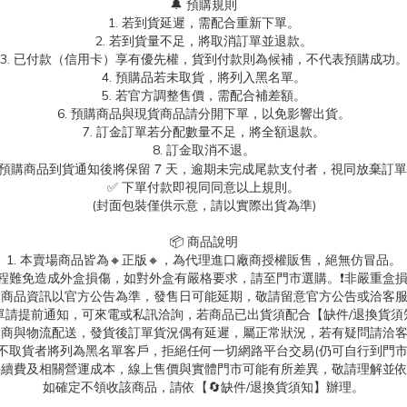
🔔 預購規則
1. 若到貨延遲，需配合重新下單。
2. 若到貨量不足，將取消訂單並退款。
3. 已付款（信用卡）享有優先權，貨到付款則為候補，不代表預購成功
4. 預購品若未取貨，將列入黑名單。
5. 若官方調整售價，需配合補差額。
6. 預購商品與現貨商品請分開下單，以免影響出貨。
7. 訂金訂單若分配數量不足，將全額退款。
8. 訂金取消不退。
.預購商品到貨通知後將保留 7 天，逾期未完成尾款支付者，視同放棄訂
✅ 下單付款即視同同意以上規則。
(封面包裝僅供示意，請以實際出貨為準)
📦 商品說明
1. 本賣場商品皆為
🔸正版🔸，為代理進口廠商授權販售，絕無仿冒品。
送過程難免造成外盒損傷，如對外盒有嚴格要求，請至門市選購。❗非嚴重盒損
. 商品資訊以官方公告為準，發售日可能延期，敬請留意官方公告或洽客
消訂單請提前通知，可來電或私訊洽詢，若商品已出貨須配合【缺件/退換貨須
 超商與物流配送，發貨後訂單貨況偶有延遲，屬正常狀況，若有疑問請洽
故不取貨者將列為黑名單客戶，拒絕任何一切網路平台交易(仍可自行到門
台手續費及相關營運成本，線上售價與實體門市可能有所差異，敬請理解並
如確定不領收該商品，請依【🔄缺件/退換貨須知】辦理。