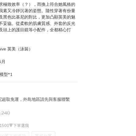
求極致效率（？），而換上符合她風格的
我素又冷靜沉著的姿態。隨性穿著有份量
及黑色比基尼的對比，更加凸顯英美的魅
不妥協。從柔軟的肌膚質感、外套的反光
及頭上的護目鏡等小配件，全都精心打
chive 英美（泳裝）
5月
模型*1
 宅配超取免運，外島地區請先與客服聯繫
,240
1500🔻下單選我