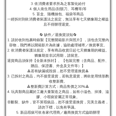
3. 依消費者要求所為之客製化給付
4. 個人衛生用品(刮鬍刀、耳機等)等
5. 盲盒、隨機抽包、福袋等商品
一經拆封則依消費者保護法之規定，無法享有七天猶豫期之權益
且不得辦理退貨。
🔄 缺件／退換貨須知🔄
1. 請於收到包裹時錄製【完整開箱影片與照片】，須包含完整內
容物，我們將以開箱影片為依據，協助處理補寄／換貨事宜。
2. 依消費者保護法規定，享有商品收貨日起七天猶豫期的權益。
猶豫期並非試用期，請留意。
退貨商品須保持【全新未拆封】、【包裝完整（含商品、配件、
贈品、保證書、外盒及文件等）】
🔺若有缺漏或毀損，恕不受理退換貨🔺
3. 已拆封之商品，均不接受退貨，若執意退貨，將依使用情形酌
收整新費。
🔺整新費計算方式：商品售價之30%🔺
4. 玩具類商品屬於工廠大量製造之商品，如有小溢色、掉漆、溢
膠、小瑕疵皆屬正常現象。
非斷裂、缺件，皆不算瑕疵品，恕不接受退換貨，完美主義者，
請勿下標，以免有爭議。
5. 新品瑕疵可依各家代理商／廠商換貨方式協助辦理