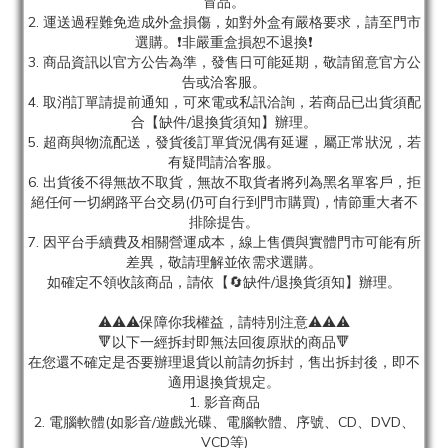
冒品。
2. 運送過程難免造成外盒損傷，如對外盒有嚴格要求，請至門市
選購。❗非嚴重盒損恕不退換❗
3. 商品資訊以官方公告為準，發售日可能延期，敬請留意官方公
告或洽客服。
4. 取消訂單請提前通知，可來電或私訊洽詢，若商品已出貨須配
合【缺件/退換貨須知】辦理。
5. 超商與物流配送，發貨後訂單貨況偶有延遲，屬正常狀況，若
有疑問請洽客服。
6. 出貨後不得無故不取貨，無故不取貨者將列為黑名單客戶，拒
絕任何一切網路平台交易(仍可自行到門市購買)，情節重大者不
排除提告。
7. 因平台手續費及相關營運成本，線上售價與實體門市可能有所
差異，敬請理解並依需求選購。
如確定不領收該商品，請依【🔄缺件/退換貨須知】辦理。
⚠️⚠️⚠️保障你我權益，請特別注意⚠️⚠️⚠️
🔻以下一經拆封即無法回復原狀的商品🔻
在您還不確定是否要辦理退貨以前請勿拆封，售出拆封後，即不
適用退換貨規定。
1. 影音商品
2. 電腦軟體(如影音/遊戲光碟、電腦軟體、序號、CD、DVD、
VCD等)