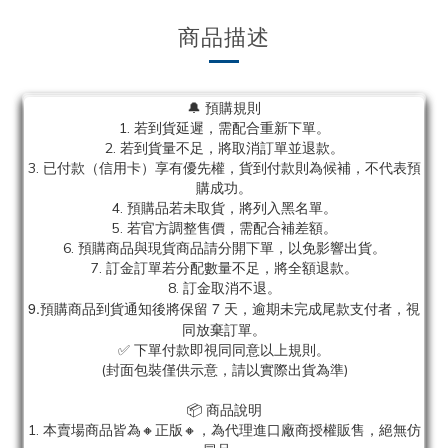
商品描述
🔔 預購規則
1. 若到貨延遲，需配合重新下單。
2. 若到貨量不足，將取消訂單並退款。
3. 已付款（信用卡）享有優先權，貨到付款則為候補，不代表預
購成功。
4. 預購品若未取貨，將列入黑名單。
5. 若官方調整售價，需配合補差額。
6. 預購商品與現貨商品請分開下單，以免影響出貨。
7. 訂金訂單若分配數量不足，將全額退款。
8. 訂金取消不退。
9.預購商品到貨通知後將保留 7 天，逾期未完成尾款支付者，視
同放棄訂單。
✅ 下單付款即視同同意以上規則。
(封面包裝僅供示意，請以實際出貨為準)
📦 商品說明
1. 本賣場商品皆為
🔸正版🔸，為代理進口廠商授權販售，絕無仿