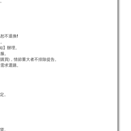
單。
恕不退換❗
服。
知】辦理。
客服。
市購買)，情節重大者不排除提告。
依需求選購。
定。
貨。