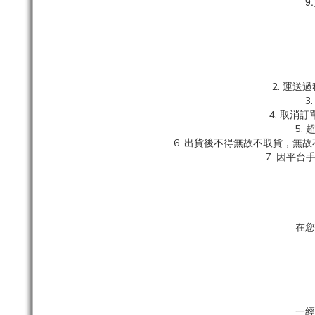
9
2. 運
3
4. 取
5.
6. 出貨後不得無故不取貨，無
7. 因平
在您
一經