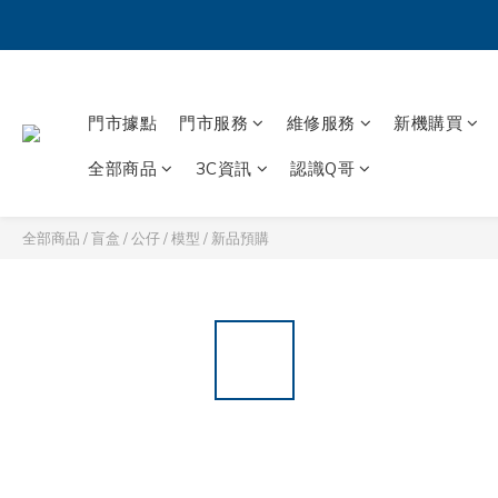
門市據點
門市服務
維修服務
新機購買
全部商品
3C資訊
認識Q哥
全部商品
/
盲盒 / 公仔 / 模型
/
新品預購