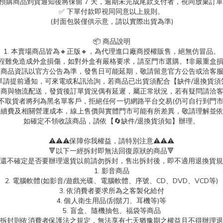
.預購商品到貨通知後將保留 7 天，逾期未完成尾款支付者，視同放棄訂
✅ 下單付款即視同同意以上規則。
(封面包裝僅供示意，請以實際出貨為準)
📦 商品說明
1. 本賣場商品皆為
🔸正版🔸，為代理進口廠商授權販售，絕無仿冒品。
送過程難免造成外盒損傷，如對外盒有嚴格要求，請至門市選購。❗非嚴重盒損
. 商品資訊以官方公告為準，發售日可能延期，敬請留意官方公告或洽客
消訂單請提前通知，可來電或私訊洽詢，若商品已出貨須配合【缺件/退換貨須
 超商與物流配送，發貨後訂單貨況偶有延遲，屬正常狀況，若有疑問請洽
故不取貨者將列為黑名單客戶，拒絕任何一切網路平台交易(仍可自行到門
台手續費及相關營運成本，線上售價與實體門市可能有所差異，敬請理解並
如確定不領收該商品，請依【🔄缺件/退換貨須知】辦理。
⚠️⚠️⚠️保障你我權益，請特別注意⚠️⚠️⚠️
🔻以下一經拆封即無法回復原狀的商品🔻
還不確定是否要辦理退貨以前請勿拆封，售出拆封後，即不適用退換貨規
1. 影音商品
2. 電腦軟體(如影音/遊戲光碟、電腦軟體、序號、CD、DVD、VCD等)
3. 依消費者要求所為之客製化給付
4. 個人衛生用品(刮鬍刀、耳機等)等
5. 盲盒、隨機抽包、福袋等商品
拆封則依消費者保護法之規定，無法享有七天猶豫期之權益且不得辦理退