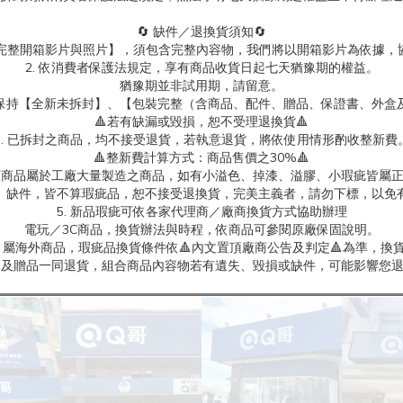
🔄 缺件／退換貨須知🔄
製【完整開箱影片與照片】，須包含完整內容物，我們將以開箱影片為依據，
2. 依消費者保護法規定，享有商品收貨日起七天猶豫期的權益。
猶豫期並非試用期，請留意。
保持【全新未拆封】、【包裝完整（含商品、配件、贈品、保證書、外盒
🔺若有缺漏或毀損，恕不受理退換貨🔺
3. 已拆封之商品，均不接受退貨，若執意退貨，將依使用情形酌收整新費
🔺整新費計算方式：商品售價之30%🔺
具類商品屬於工廠大量製造之商品，如有小溢色、掉漆、溢膠、小瑕疵皆屬
、缺件，皆不算瑕疵品，恕不接受退換貨，完美主義者，請勿下標，以免
5. 新品瑕疵可依各家代理商／廠商換貨方式協助辦理
電玩／3C商品，換貨辦法與時程，依商品可參閱原廠保固說明。
屬海外商品，瑕疵品換貨條件依🔺內文置頂廠商公告及判定🔺為準，換貨
商品及贈品一同退貨，組合商品內容物若有遺失、毀損或缺件，可能影響您