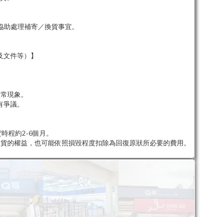
協助處理補寄／換貨事宜。
及文件等）】
。
正常現象。
有爭議。
時程約2-6個月。
退貨的權益，也可能依照損毀程度扣除為回復原狀所必要的費用。