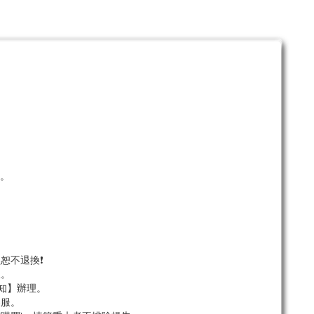
。
單。
恕不退換❗
服。
知】辦理。
客服。