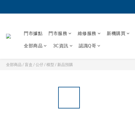
門市據點
門市服務
維修服務
新機購買
全部商品
3C資訊
認識Q哥
全部商品
/
盲盒 / 公仔 / 模型
/
新品預購