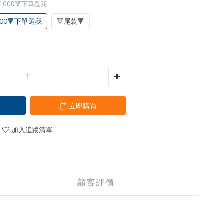
1000🔻下單選我
00🔻下單選我
🔻尾款🔻
立即購買
加入追蹤清單
顧客評價