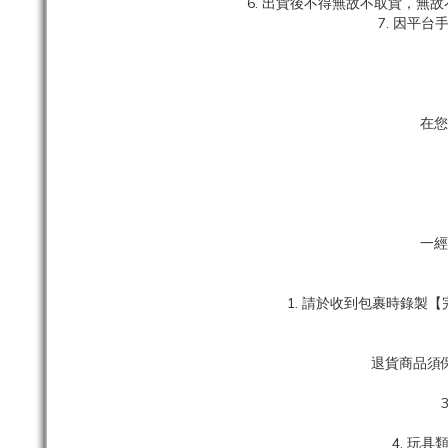
6. 出貨後不得無故不取貨，無
7. 因平
在您
一經
1. 請於收到包裹時錄
退貨商品須
4. 玩