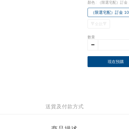
顏色
: （限選宅配）訂金 
（限選宅配）訂金 10
🔻全款🔻
數量
現在預購
送貨及付款方式
商品描述