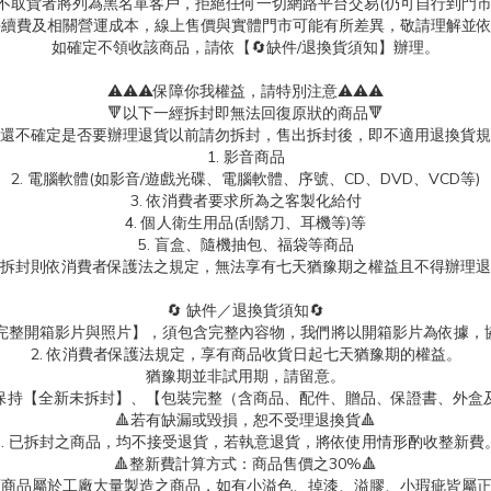
故不取貨者將列為黑名單客戶，拒絕任何一切網路平台交易(仍可自行到門
台手續費及相關營運成本，線上售價與實體門市可能有所差異，敬請理解並
如確定不領收該商品，請依【🔄缺件/退換貨須知】辦理。
⚠️⚠️⚠️保障你我權益，請特別注意⚠️⚠️⚠️
🔻以下一經拆封即無法回復原狀的商品🔻
還不確定是否要辦理退貨以前請勿拆封，售出拆封後，即不適用退換貨規
1. 影音商品
2. 電腦軟體(如影音/遊戲光碟、電腦軟體、序號、CD、DVD、VCD等)
3. 依消費者要求所為之客製化給付
4. 個人衛生用品(刮鬍刀、耳機等)等
5. 盲盒、隨機抽包、福袋等商品
拆封則依消費者保護法之規定，無法享有七天猶豫期之權益且不得辦理退
🔄 缺件／退換貨須知🔄
製【完整開箱影片與照片】，須包含完整內容物，我們將以開箱影片為依據，
2. 依消費者保護法規定，享有商品收貨日起七天猶豫期的權益。
猶豫期並非試用期，請留意。
保持【全新未拆封】、【包裝完整（含商品、配件、贈品、保證書、外盒
🔺若有缺漏或毀損，恕不受理退換貨🔺
3. 已拆封之商品，均不接受退貨，若執意退貨，將依使用情形酌收整新費
🔺整新費計算方式：商品售價之30%🔺
具類商品屬於工廠大量製造之商品，如有小溢色、掉漆、溢膠、小瑕疵皆屬