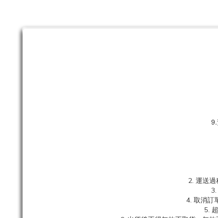
9
2. 運
3
4. 取
5.