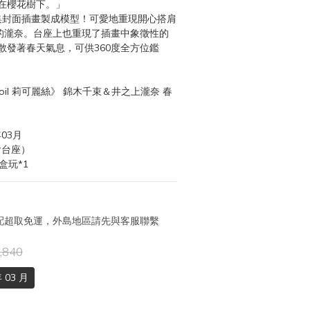
在櫻花樹下。」
D第一集封面插畫製成模型！可愛地重現開心搭肩
的瀧奈。台座上也重現了插畫中象徵性的
散發著春天氣息，可供360度全方位鑑
Recoil 莉可麗絲》 錦木千束＆井之上瀧奈 春
03月
含台座）
盒玩*1
 宅配超取免運，外島地區請先與客服聯繫
,840
 03 月