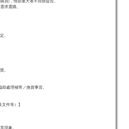
市購買)，情節重大者不排除提告。
依需求選購。
定。
貨。
協助處理補寄／換貨事宜。
及文件等）】
。
正常現象。