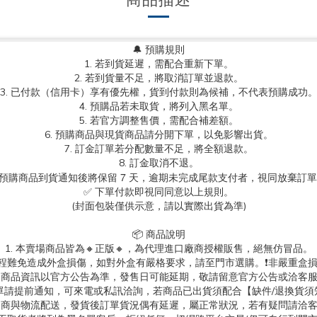
🔔 預購規則
1. 若到貨延遲，需配合重新下單。
2. 若到貨量不足，將取消訂單並退款。
3. 已付款（信用卡）享有優先權，貨到付款則為候補，不代表預購成功
4. 預購品若未取貨，將列入黑名單。
5. 若官方調整售價，需配合補差額。
6. 預購商品與現貨商品請分開下單，以免影響出貨。
7. 訂金訂單若分配數量不足，將全額退款。
8. 訂金取消不退。
.預購商品到貨通知後將保留 7 天，逾期未完成尾款支付者，視同放棄訂
✅ 下單付款即視同同意以上規則。
(封面包裝僅供示意，請以實際出貨為準)
📦 商品說明
1. 本賣場商品皆為
🔸正版🔸，為代理進口廠商授權販售，絕無仿冒品。
送過程難免造成外盒損傷，如對外盒有嚴格要求，請至門市選購。❗非嚴重盒損
. 商品資訊以官方公告為準，發售日可能延期，敬請留意官方公告或洽客
消訂單請提前通知，可來電或私訊洽詢，若商品已出貨須配合【缺件/退換貨須
 超商與物流配送，發貨後訂單貨況偶有延遲，屬正常狀況，若有疑問請洽