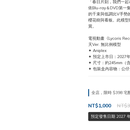
「春日片刻，我們一起
依Blu-ray＆DV
的千束與低調比V手勢
櫻花樹與看板。此模型
賞。
電視動畫《Lycoris 
天Ver. 無比例模型
✦ Aniplex
✦ 預定上市日：2027年
✦ 尺寸：約245mm（
✦ 包裝盒內容物：公仔
全店，限時 $398
NT$1,000
NT$3
預定發售日期 2027 年