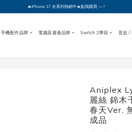
🔥iPhone 17 全系列熱銷中🔥點我購買 — !
🔥iPhone 17 全系列熱銷中🔥點我購買 — !
💕加入Q哥 Line 新好友領優惠券！🎫
手機配件品牌
電腦及週邊品牌
Switch 2專區
盲盒 /
🔥iPhone 17 全系列熱銷中🔥點我購買 — !
Aniplex L
麗絲 錦木
春天Ver.
成品