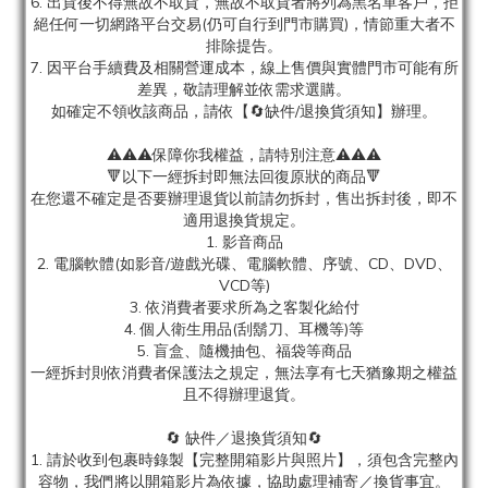
6. 出貨後不得無故不取貨，無故不取貨者將列為黑名單客戶，拒
絕任何一切網路平台交易(仍可自行到門市購買)，情節重大者不
排除提告。
7. 因平台手續費及相關營運成本，線上售價與實體門市可能有所
差異，敬請理解並依需求選購。
如確定不領收該商品，請依【🔄缺件/退換貨須知】辦理。
⚠️⚠️⚠️保障你我權益，請特別注意⚠️⚠️⚠️
🔻以下一經拆封即無法回復原狀的商品🔻
在您還不確定是否要辦理退貨以前請勿拆封，售出拆封後，即不
適用退換貨規定。
1. 影音商品
2. 電腦軟體(如影音/遊戲光碟、電腦軟體、序號、CD、DVD、
VCD等)
3. 依消費者要求所為之客製化給付
4. 個人衛生用品(刮鬍刀、耳機等)等
5. 盲盒、隨機抽包、福袋等商品
一經拆封則依消費者保護法之規定，無法享有七天猶豫期之權益
且不得辦理退貨。
🔄 缺件／退換貨須知🔄
1. 請於收到包裹時錄製【完整開箱影片與照片】，須包含完整內
容物，我們將以開箱影片為依據，協助處理補寄／換貨事宜。