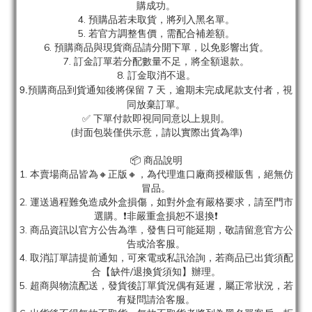
購成功。
4. 預購品若未取貨，將列入黑名單。
5. 若官方調整售價，需配合補差額。
6. 預購商品與現貨商品請分開下單，以免影響出貨。
7. 訂金訂單若分配數量不足，將全額退款。
8. 訂金取消不退。
9.預購商品到貨通知後將保留 7 天，逾期未完成尾款支付者，視
同放棄訂單。
✅ 下單付款即視同同意以上規則。
(封面包裝僅供示意，請以實際出貨為準)
📦 商品說明
1. 本賣場商品皆為
🔸正版🔸，為代理進口廠商授權販售，絕無仿
冒品。
2. 運送過程難免造成外盒損傷，如對外盒有嚴格要求，請至門市
選購。❗非嚴重盒損恕不退換❗
3. 商品資訊以官方公告為準，發售日可能延期，敬請留意官方公
告或洽客服。
4. 取消訂單請提前通知，可來電或私訊洽詢，若商品已出貨須配
合【缺件/退換貨須知】辦理。
5. 超商與物流配送，發貨後訂單貨況偶有延遲，屬正常狀況，若
有疑問請洽客服。