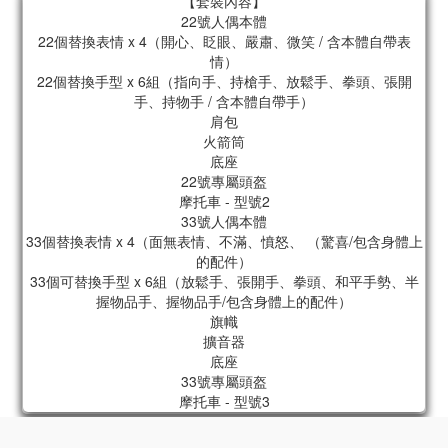
【套裝內容】
22號人偶本體
22個替換表情 x 4（開心、眨眼、嚴肅、微笑 / 含本體自帶表
情）
22個替換手型 x 6組（指向手、持槍手、放鬆手、拳頭、張開
手、持物手 / 含本體自帶手）
肩包
火箭筒
底座
22號專屬頭盔
摩托車 - 型號2
33號人偶本體
33個替換表情 x 4（面無表情、不滿、憤怒、 （驚喜/包含身體上
的配件）
33個可替換手型 x 6組（放鬆手、張開手、拳頭、和平手勢、半
握物品手、握物品手/包含身體上的配件）
旗幟
擴音器
底座
33號專屬頭盔
立即購買
摩托車 - 型號3