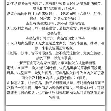
2. 依消費者保護法規定，享有商品收貨日起七天猶豫期的權益。
猶豫期並非試用期，請留意。
退貨商品須保持【全新未拆封】、【包裝完整（含商品、配件、
贈品、保證書、外盒及文件等）】
🔺若有缺漏或毀損，恕不受理退換貨🔺
3. 已拆封之商品，均不接受退貨，若執意退貨，將依使用情形酌
收整新費。
🔺整新費計算方式：商品售價之30%🔺
4. 玩具類商品屬於工廠大量製造之商品，如有小溢色、掉漆、溢
膠、小瑕疵皆屬正常現象。
非斷裂、缺件，皆不算瑕疵品，恕不接受退換貨，完美主義者，
請勿下標，以免有爭議。
5. 新品瑕疵可依各家代理商／廠商換貨方式協助辦理
電玩／3C商品，換貨辦法與時程，依商品可參閱原廠保固說明。
玩具／模型商品，屬海外商品，瑕疵品換貨條件依🔺內文置頂廠
商公告及判定🔺為準，換貨時程約2-6個月。
6. 特惠方案、組合商品、贈品於辦理退貨時，應將組合銷售商品
及贈品一同退貨，組合商品內容物若有遺失、毀損或缺件，可能
影響您退貨的權益，也可能依照損毀程度扣除為回復原狀所必要
的費用。