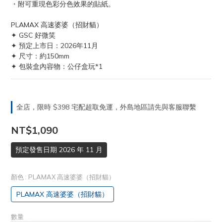
・附可重現色彩分色效果的貼紙。
PLAMAX 高速婆婆（招財貓）
✦ GSC 好微笑
✦ 預定上市日：2026年11月
✦ 尺寸：約150mm
✦ 包裝盒內容物：公仔盒玩*1
全店，限時 $398 宅配超取免運，外島地區請先與客服聯繫
NT$1,090
預定發售日期 2026 年 11 月
顏色
: PLAMAX 高速婆婆（招財貓）
PLAMAX 高速婆婆（招財貓）
數量