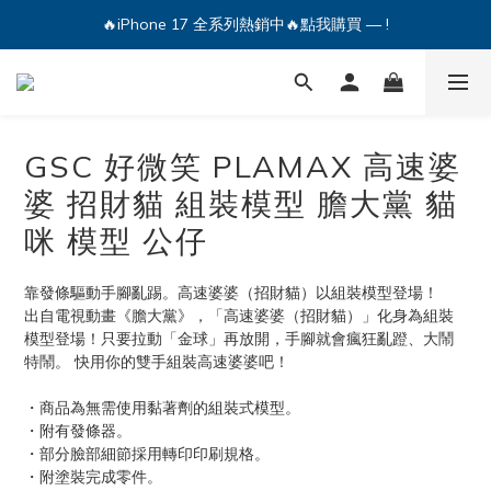
🔥iPhone 17 全系列熱銷中🔥點我購買 — !
🔥iPhone 17 全系列熱銷中🔥點我購買 — !
💕加入Q哥 Line 新好友領優惠券！🎫
🔥iPhone 17 全系列熱銷中🔥點我購買 — !
GSC 好微笑 PLAMAX 高速婆
婆 招財貓 組裝模型 膽大黨 貓
咪 模型 公仔
靠發條驅動手腳亂踢。高速婆婆（招財貓）以組裝模型登場！
出自電視動畫《膽大黨》，「高速婆婆（招財貓）」化身為組裝
模型登場！只要拉動「金球」再放開，手腳就會瘋狂亂蹬、大鬧
特鬧。 快用你的雙手組裝高速婆婆吧！
・商品為無需使用黏著劑的組裝式模型。
・附有發條器。
・部分臉部細節採用轉印印刷規格。
・附塗裝完成零件。