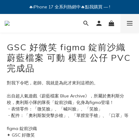
🔥iPhone 17 全系列熱銷中🔥點我購買 — !
🔥iPhone 17 全系列熱銷中🔥點我購買 — !
💕加入Q哥 Line 新好友領優惠券！🎫
🔥iPhone 17 全系列熱銷中🔥點我購買 — !
GSC 好微笑 figma 錠前沙織
蔚藍檔案 可動 模型 公仔 PVC
完成品
對我下令吧，老師。我就是為此才來到這裡的。
出自超人氣遊戲《蔚藍檔案 Blue Archive》，所屬於奧利斯分
校，奧利斯小隊的隊長「錠前沙織」化身為figma登場！
・表情零件：「微笑臉」、「喊叫臉」、「笑臉」
・配件：「奧利斯製突擊步槍」、「單膛室手槍」、「口罩」等
figma 錠前沙織
✦ GSC 好微笑