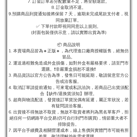
7. 訂金訂單若分配數量不足，將全額退款。
8. 訂金取消不退。
9.預購商品到貨通知後將保留 7 天，逾期未完成尾款支付者，視
同放棄訂單。
✅ 下單付款即視同同意以上規則。
(封面包裝僅供示意，請以實際出貨為準)
📦 商品說明
1. 本賣場商品皆為
🔸正版🔸，為代理進口廠商授權販售，絕無仿
冒品。
2. 運送過程難免造成外盒損傷，如對外盒有嚴格要求，請至門市
選購。❗非嚴重盒損恕不退換❗
3. 商品資訊以官方公告為準，發售日可能延期，敬請留意官方公
告或洽客服。
4. 取消訂單請提前通知，可來電或私訊洽詢，若商品已出貨須配
合【缺件/退換貨須知】辦理。
5. 超商與物流配送，發貨後訂單貨況偶有延遲，屬正常狀況，若
有疑問請洽客服。
6. 出貨後不得無故不取貨，無故不取貨者將列為黑名單客戶，拒
絕任何一切網路平台交易(仍可自行到門市購買)，情節重大者不
排除提告。
7. 因平台手續費及相關營運成本，線上售價與實體門市可能有所
差異，敬請理解並依需求選購。