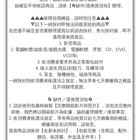
如確定不領收該商品，請依【🔄缺件/退換貨須知】辦理。
⚠️⚠️⚠️保障你我權益，請特別注意⚠️⚠️⚠️
🔻以下一經拆封即無法回復原狀的商品🔻
在您還不確定是否要辦理退貨以前請勿拆封，售出拆封後，即不
適用退換貨規定。
1. 影音商品
2. 電腦軟體(如影音/遊戲光碟、電腦軟體、序號、CD、DVD、
VCD等)
3. 依消費者要求所為之客製化給付
4. 個人衛生用品(刮鬍刀、耳機等)等
5. 盲盒、隨機抽包、福袋等商品
一經拆封則依消費者保護法之規定，無法享有七天猶豫期之權益
且不得辦理退貨。
🔄 缺件／退換貨須知🔄
1. 請於收到包裹時錄製【完整開箱影片與照片】，須包含完整內
容物，我們將以開箱影片為依據，協助處理補寄／換貨事宜。
2. 依消費者保護法規定，享有商品收貨日起七天猶豫期的權益。
猶豫期並非試用期，請留意。
退貨商品須保持【全新未拆封】、【包裝完整（含商品、配件、
贈品、保證書、外盒及文件等）】