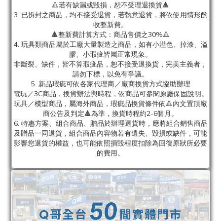
🔺若有缺漏或毀損，恕不受理退換貨🔺
3. 已拆封之商品，均不接受退貨，若執意退貨，將依使用情形酌
收整新費。
🔺整新費計算方式：商品售價之30%🔺
4. 玩具類商品屬於工廠大量製造之商品，如有小溢色、掉漆、溢
膠、小瑕疵皆屬正常現象。
非斷裂、缺件，皆不算瑕疵品，恕不接受退換貨，完美主義者，
請勿下標，以免有爭議。
5. 新品瑕疵可依各家代理商／廠商換貨方式協助辦理
電玩／3C商品，換貨辦法與時程，依商品可參閱原廠保固說明。
玩具／模型商品，屬海外商品，瑕疵品換貨條件依🔺內文置頂廠
商公告及判定🔺為準，換貨時程約2-6個月。
6. 特惠方案、組合商品、贈品於辦理退貨時，應將組合銷售商品
及贈品一同退貨，組合商品內容物若有遺失、毀損或缺件，可能
影響您退貨的權益，也可能依照損毀程度扣除為回復原狀所必要
的費用。