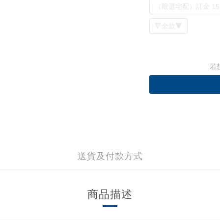
（限選宅配）訂金 15
🔻全款🔻
若
送貨及付款方式
商品描述