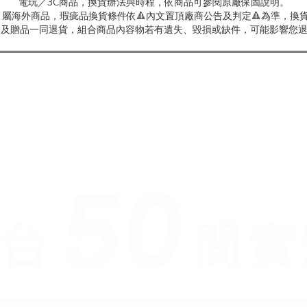
電玩／3C商品，換貨辦法與時程，依商品可參閱原廠保固說明。
屬海外商品，瑕疵品換貨條件依🔺內文置頂廠商公告及判定🔺為準，換貨
商品及贈品一同退貨，組合商品內容物若有遺失、毀損或缺件，可能影響您