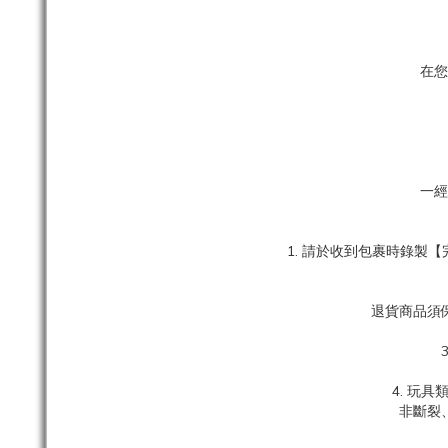
在您
一經
1. 請於收到包裹時錄
退貨商品須
4. 玩
非斷裂