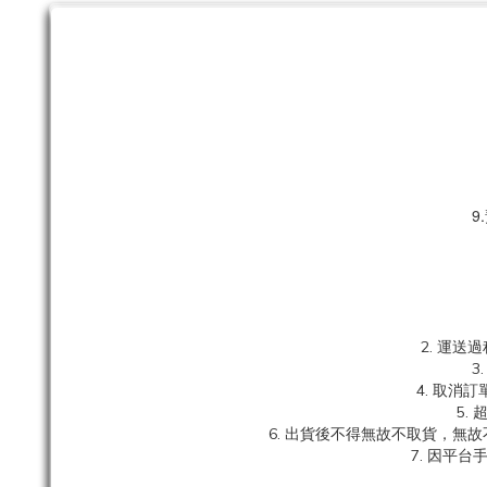
9
2. 運
3
4. 取
5.
6. 出貨後不得無故不取貨，無
7. 因平