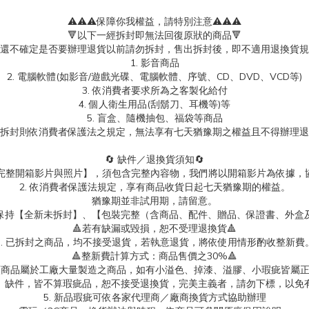
⚠️⚠️⚠️保障你我權益，請特別注意⚠️⚠️⚠️
🔻以下一經拆封即無法回復原狀的商品🔻
還不確定是否要辦理退貨以前請勿拆封，售出拆封後，即不適用退換貨規
1. 影音商品
2. 電腦軟體(如影音/遊戲光碟、電腦軟體、序號、CD、DVD、VCD等)
3. 依消費者要求所為之客製化給付
4. 個人衛生用品(刮鬍刀、耳機等)等
5. 盲盒、隨機抽包、福袋等商品
拆封則依消費者保護法之規定，無法享有七天猶豫期之權益且不得辦理退
🔄 缺件／退換貨須知🔄
製【完整開箱影片與照片】，須包含完整內容物，我們將以開箱影片為依據，
2. 依消費者保護法規定，享有商品收貨日起七天猶豫期的權益。
猶豫期並非試用期，請留意。
保持【全新未拆封】、【包裝完整（含商品、配件、贈品、保證書、外盒
🔺若有缺漏或毀損，恕不受理退換貨🔺
3. 已拆封之商品，均不接受退貨，若執意退貨，將依使用情形酌收整新費
🔺整新費計算方式：商品售價之30%🔺
具類商品屬於工廠大量製造之商品，如有小溢色、掉漆、溢膠、小瑕疵皆屬
、缺件，皆不算瑕疵品，恕不接受退換貨，完美主義者，請勿下標，以免
5. 新品瑕疵可依各家代理商／廠商換貨方式協助辦理