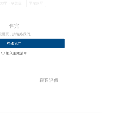
00🔻下單選我
🔻尾款🔻
售完
想購買，請聯絡我們。
聯絡我們
加入追蹤清單
顧客評價