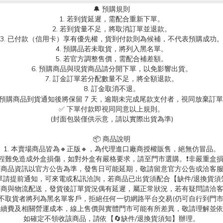
🔔 預購規則
1. 若到貨延遲，需配合重新下單。
2. 若到貨量不足，將取消訂單並退款。
3. 已付款（信用卡）享有優先權，貨到付款則為候補，不代表預購成功
4. 預購品若未取貨，將列入黑名單。
5. 若官方調整售價，需配合補差額。
6. 預購商品與現貨商品請分開下單，以免影響出貨。
7. 訂金訂單若分配數量不足，將全額退款。
8. 訂金取消不退。
.預購商品到貨通知後將保留 7 天，逾期未完成尾款支付者，視同放棄訂
✅ 下單付款即視同同意以上規則。
(封面包裝僅供示意，請以實際出貨為準)
📦 商品說明
1. 本賣場商品皆為
🔸正版🔸，為代理進口廠商授權販售，絕無仿冒品。
送過程難免造成外盒損傷，如對外盒有嚴格要求，請至門市選購。❗非嚴重盒損
. 商品資訊以官方公告為準，發售日可能延期，敬請留意官方公告或洽客
消訂單請提前通知，可來電或私訊洽詢，若商品已出貨須配合【缺件/退換貨須
 超商與物流配送，發貨後訂單貨況偶有延遲，屬正常狀況，若有疑問請洽
故不取貨者將列為黑名單客戶，拒絕任何一切網路平台交易(仍可自行到門
台手續費及相關營運成本，線上售價與實體門市可能有所差異，敬請理解並
如確定不領收該商品，請依【🔄缺件/退換貨須知】辦理。