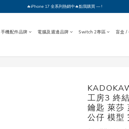
🔥iPhone 17 全系列熱銷中🔥點我購買 — !
🔥iPhone 17 全系列熱銷中🔥點我購買 — !
💕加入Q哥 Line 新好友領優惠券！🎫
手機配件品牌
電腦及週邊品牌
Switch 2專區
盲盒 /
🔥iPhone 17 全系列熱銷中🔥點我購買 — !
KADOKA
工房3 終
鑰匙 萊莎
公仔 模型