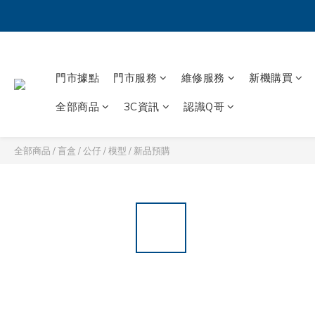
門市據點
門市服務
維修服務
新機購買
全部商品
3C資訊
認識Q哥
全部商品
/
盲盒 / 公仔 / 模型
/
新品預購