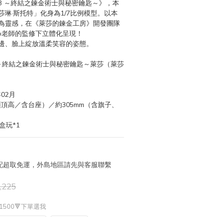
3 ～終結之鍊金術士與秘密鑰匙～》，本
琳·斯托特」化身為1/7比例模型。以本
為靈感，在《萊莎的鍊金工房》開發團隊
ono老師的監修下立體化呈現！
邊、臉上綻放溫柔笑容的姿態。
3 ～終結之鍊金術士與秘密鑰匙～萊莎（萊莎
02月
（頭頂高／含台座）／約305mm（含旗子、
盒玩*1
 宅配超取免運，外島地區請先與客服聯繫
,225
1500🔻下單選我