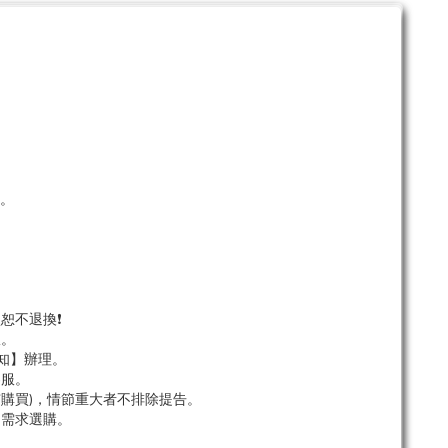
。
單。
恕不退換❗
服。
知】辦理。
客服。
市購買)，情節重大者不排除提告。
依需求選購。