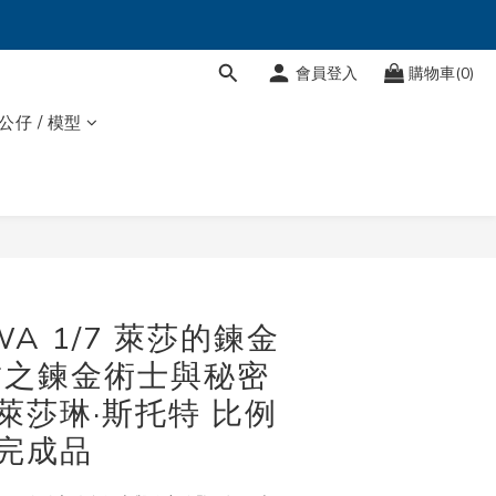
會員登入
購物車(0)
 公仔 / 模型
WA 1/7 萊莎的鍊金
結之鍊金術士與秘密
 萊莎琳·斯托特 比例
 完成品