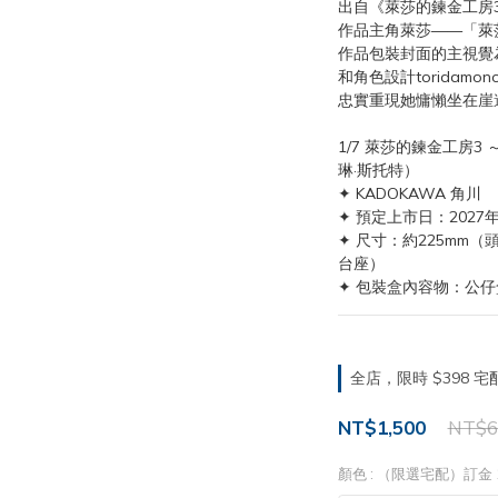
出自《萊莎的鍊金工房
作品主角萊莎——「萊莎
作品包裝封面的主視覺
和角色設計toridam
忠實重現她慵懶坐在崖
1/7 萊莎的鍊金工房
琳·斯托特）
✦ KADOKAWA 角川
✦ 預定上市日：2027年
✦ 尺寸：約225mm
台座）
✦ 包裝盒內容物：公仔
全店，限時 $398
NT$1,500
NT$6
顏色
: （限選宅配）訂金 