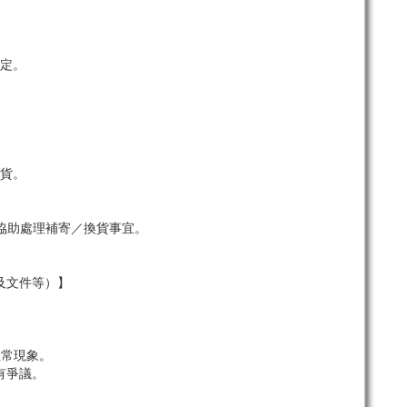
定。
貨。
協助處理補寄／換貨事宜。
及文件等）】
。
正常現象。
有爭議。