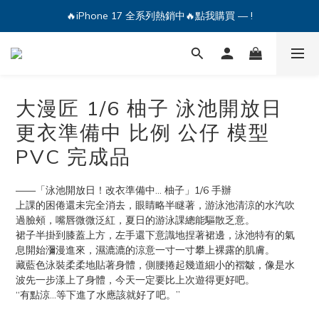
🔥iPhone 17 全系列熱銷中🔥點我購買 — !
🔥iPhone 17 全系列熱銷中🔥點我購買 — !
💕加入Q哥 Line 新好友領優惠券！🎫
🔥iPhone 17 全系列熱銷中🔥點我購買 — !
大漫匠 1/6 柚子 泳池開放日
更衣準備中 比例 公仔 模型
PVC 完成品
——「泳池開放日！改衣準備中... 柚子」1/6 手辦
上課的困倦還未完全消去，眼睛略半瞇著，游泳池清涼的水汽吹
過臉頰，嘴唇微微泛紅，夏日的游泳課總能驅散乏意。
裙子半掛到膝蓋上方，左手還下意識地捏著裙邊，泳池特有的氣
息開始瀰漫進來，濕漉漉的涼意一寸一寸攀上裸露的肌膚。
藏藍色泳裝柔柔地貼著身體，側腰捲起幾道細小的褶皺，像是水
波先一步漾上了身體，今天一定要比上次遊得更好吧。
“有點涼…等下進了水應該就好了吧。”