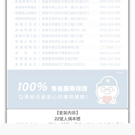
【套裝內容】
立即購買
22號人偶本體
22個替換表情 x 4（開心、眨眼、嚴肅、微笑 / 含本體自帶表
情）