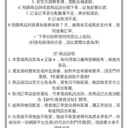
5. 若官方調整售價，需配合補差額。
6. 預購商品與現貨商品請分開下單，以免影響出貨。
7. 訂金訂單若分配數量不足，將全額退款。
8. 訂金取消不退。
9.預購商品到貨通知後將保留 7 天，逾期未完成尾款支付者，視
同放棄訂單。
✅ 下單付款即視同同意以上規則。
(封面包裝僅供示意，請以實際出貨為準)
📦 商品說明
1. 本賣場商品皆為
🔸正版🔸，為代理進口廠商授權販售，絕無仿
冒品。
2. 運送過程難免造成外盒損傷，如對外盒有嚴格要求，請至門市
選購。❗非嚴重盒損恕不退換❗
3. 商品資訊以官方公告為準，發售日可能延期，敬請留意官方公
告或洽客服。
4. 取消訂單請提前通知，可來電或私訊洽詢，若商品已出貨須配
合【缺件/退換貨須知】辦理。
5. 超商與物流配送，發貨後訂單貨況偶有延遲，屬正常狀況，若
有疑問請洽客服。
6. 出貨後不得無故不取貨，無故不取貨者將列為黑名單客戶，拒
絕任何一切網路平台交易(仍可自行到門市購買)，情節重大者不