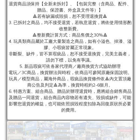
退貨商品須保持【全新未拆封】、【包裝完整（含商品、配件、
贈品、保證書、外盒及文件等）】
🔺若有缺漏或毀損，恕不受理退換貨🔺
3. 已拆封之商品，均不接受退貨，若執意退貨，將依使用情形酌
收整新費。
🔺整新費計算方式：商品售價之30%🔺
4. 玩具類商品屬於工廠大量製造之商品，如有小溢色、掉漆、溢
膠、小瑕疵皆屬正常現象。
非斷裂、缺件，皆不算瑕疵品，恕不接受退換貨，完美主義者，
請勿下標，以免有爭議。
5. 新品瑕疵可依各家代理商／廠商換貨方式協助辦理
電玩／3C商品，換貨辦法與時程，依商品可參閱原廠保固說明。
玩具／模型商品，屬海外商品，瑕疵品換貨條件依🔺內文置頂廠
商公告及判定🔺為準，換貨時程約2-6個月。
6. 特惠方案、組合商品、贈品於辦理退貨時，應將組合銷售商品
及贈品一同退貨，組合商品內容物若有遺失、毀損或缺件，可能
影響您退貨的權益，也可能依照損毀程度扣除為回復原狀所必要
的費用。