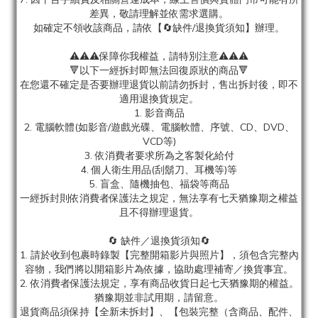
差異，敬請理解並依需求選購。
如確定不領收該商品，請依【🔄缺件/退換貨須知】辦理。
⚠️⚠️⚠️保障你我權益，請特別注意⚠️⚠️⚠️
🔻以下一經拆封即無法回復原狀的商品🔻
在您還不確定是否要辦理退貨以前請勿拆封，售出拆封後，即不
適用退換貨規定。
1. 影音商品
2. 電腦軟體(如影音/遊戲光碟、電腦軟體、序號、CD、DVD、
VCD等)
3. 依消費者要求所為之客製化給付
4. 個人衛生用品(刮鬍刀、耳機等)等
5. 盲盒、隨機抽包、福袋等商品
一經拆封則依消費者保護法之規定，無法享有七天猶豫期之權益
且不得辦理退貨。
🔄 缺件／退換貨須知🔄
1. 請於收到包裹時錄製【完整開箱影片與照片】，須包含完整內
容物，我們將以開箱影片為依據，協助處理補寄／換貨事宜。
2. 依消費者保護法規定，享有商品收貨日起七天猶豫期的權益。
猶豫期並非試用期，請留意。
退貨商品須保持【全新未拆封】、【包裝完整（含商品、配件、