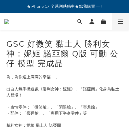
🔥iPhone 17 全系列熱銷中🔥點我購買 — !
🔥iPhone 17 全系列熱銷中🔥點我購買 — !
💕加入Q哥 Line 新好友領優惠券！🎫
🔥iPhone 17 全系列熱銷中🔥點我購買 — !
GSC 好微笑 黏土人 勝利女
神：妮姬 諾亞爾 Q版 可動 公
仔 模型 完成品
為，為你送上滿滿的幸福……。
出自人氣手機遊戲《勝利女神：妮姬》，「諾亞爾」化身為黏土
人登場！
・表情零件：「微笑臉」、「閉眼臉」、「害羞臉」
・配件：「霰彈槍」、「專用下半身零件」等
勝利女神：妮姬 黏土人 諾亞爾