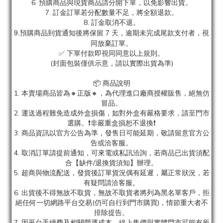
6. 預購商品與現貨商品請分開下單，以免影響出貨。
7. 訂金訂單若分配數量不足，將全額退款。
8. 訂金取消不退。
9.預購商品到貨通知後將保留 7 天，逾期未完成尾款支付者，視
同放棄訂單。
✅ 下單付款即視同同意以上規則。
(封面包裝僅供示意，請以實際出貨為準)
📦 商品說明
1. 本賣場商品皆為
🔸正版🔸，為代理進口廠商授權販售，絕無仿
冒品。
2. 運送過程難免造成外盒損傷，如對外盒有嚴格要求，請至門市
選購。❗非嚴重盒損恕不退換❗
3. 商品資訊以官方公告為準，發售日可能延期，敬請留意官方公
告或洽客服。
4. 取消訂單請提前通知，可來電或私訊洽詢，若商品已出貨須配
合【缺件/退換貨須知】辦理。
5. 超商與物流配送，發貨後訂單貨況偶有延遲，屬正常狀況，若
有疑問請洽客服。
6. 出貨後不得無故不取貨，無故不取貨者將列為黑名單客戶，拒
絕任何一切網路平台交易(仍可自行到門市購買)，情節重大者不
排除提告。
7. 因平台手續費及相關營運成本，線上售價與實體門市可能有所