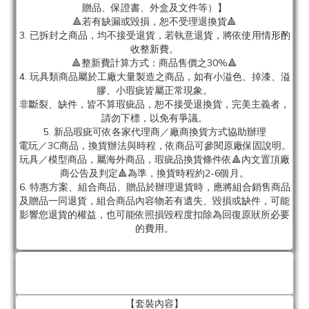
贈品、保證書、外盒及文件等）】
🔺若有缺漏或毀損，恕不受理退換貨🔺
3. 已拆封之商品，均不接受退貨，若執意退貨，將依使用情形酌
收整新費。
🔺整新費計算方式：商品售價之30%🔺
4. 玩具類商品屬於工廠大量製造之商品，如有小溢色、掉漆、溢
膠、小瑕疵皆屬正常現象。
非斷裂、缺件，皆不算瑕疵品，恕不接受退換貨，完美主義者，
請勿下標，以免有爭議。
5. 新品瑕疵可依各家代理商／廠商換貨方式協助辦理
電玩／3C商品，換貨辦法與時程，依商品可參閱原廠保固說明。
玩具／模型商品，屬海外商品，瑕疵品換貨條件依🔺內文置頂廠
商公告及判定🔺為準，換貨時程約2-6個月。
6. 特惠方案、組合商品、贈品於辦理退貨時，應將組合銷售商品
及贈品一同退貨，組合商品內容物若有遺失、毀損或缺件，可能
影響您退貨的權益，也可能依照損毀程度扣除為回復原狀所必要
的費用。
【套裝內容】