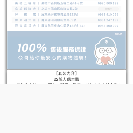
【套裝內容】
22號人偶本體
22個替換表情 x 4（開心、眨眼、嚴肅、微笑 / 含本體自帶表
情）
22個替換手型 x 6組（指向手、持槍手、放鬆手、拳頭、張開
手、持物手 / 含本體自帶手）
肩包
火箭筒
底座
22號專屬頭盔
摩托車 - 型號2