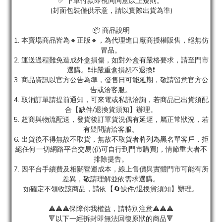
✅ 下單付款即視同同意以上規則。
(封面包裝僅供示意，請以實際出貨為準)
📦 商品說明
1. 本賣場商品皆為
🔸正版🔸，為代理進口廠商授權販售，絕無仿
冒品。
2. 運送過程難免造成外盒損傷，如對外盒有嚴格要求，請至門市
選購。❗非嚴重盒損恕不退換❗
3. 商品資訊以官方公告為準，發售日可能延期，敬請留意官方公
告或洽客服。
4. 取消訂單請提前通知，可來電或私訊洽詢，若商品已出貨須配
合【缺件/退換貨須知】辦理。
5. 超商與物流配送，發貨後訂單貨況偶有延遲，屬正常狀況，若
有疑問請洽客服。
6. 出貨後不得無故不取貨，無故不取貨者將列為黑名單客戶，拒
絕任何一切網路平台交易(仍可自行到門市購買)，情節重大者不
排除提告。
7. 因平台手續費及相關營運成本，線上售價與實體門市可能有所
差異，敬請理解並依需求選購。
如確定不領收該商品，請依【🔄缺件/退換貨須知】辦理。
⚠️⚠️⚠️保障你我權益，請特別注意⚠️⚠️⚠️
🔻以下一經拆封即無法回復原狀的商品🔻