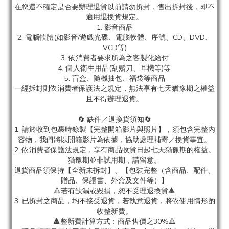
在您還不確定是否要辦理退貨以前請勿拆封，售出拆封後，即不
適用退換貨規定。
1. 影音商品
2. 電腦軟體(如影音/遊戲光碟、電腦軟體、序號、CD、DVD、
VCD等)
3. 依消費者要求所為之客製化給付
4. 個人衛生用品(刮鬍刀、耳機等)等
5. 盲盒、隨機抽包、福袋等商品
一經拆封則依消費者保護法之規定，無法享有七天猶豫期之權益
且不得辦理退貨。
🔄 缺件／退換貨須知🔄
1. 請於收到包裹時錄製【完整開箱影片與照片】，須包含完整內
容物，我們將以開箱影片為依據，協助處理補寄／換貨事宜。
2. 依消費者保護法規定，享有商品收貨日起七天猶豫期的權益。
猶豫期並非試用期，請留意。
退貨商品須保持【全新未拆封】、【包裝完整（含商品、配件、
贈品、保證書、外盒及文件等）】
🔺若有缺漏或毀損，恕不受理退換貨🔺
3. 已拆封之商品，均不接受退貨，若執意退貨，將依使用情形酌
收整新費。
🔺整新費計算方式：商品售價之30%🔺