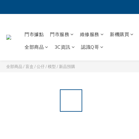
門市據點
門市服務
維修服務
新機購買
全部商品
3C資訊
認識Q哥
全部商品
/
盲盒 / 公仔 / 模型
/
新品預購