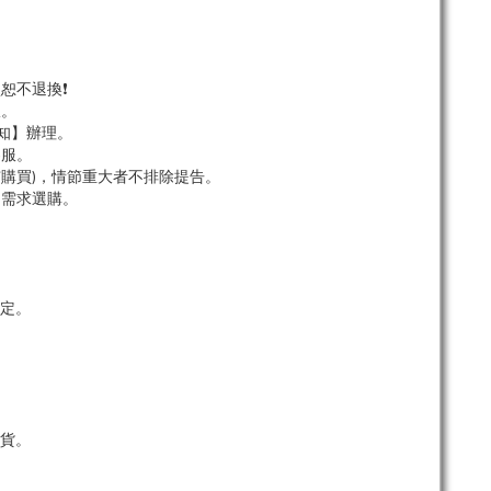
恕不退換❗
服。
知】辦理。
客服。
市購買)，情節重大者不排除提告。
依需求選購。
定。
貨。