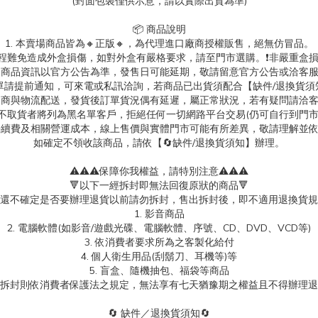
(封面包裝僅供示意，請以實際出貨為準)
📦 商品說明
1. 本賣場商品皆為
🔸正版🔸，為代理進口廠商授權販售，絕無仿冒品。
送過程難免造成外盒損傷，如對外盒有嚴格要求，請至門市選購。❗非嚴重盒損
. 商品資訊以官方公告為準，發售日可能延期，敬請留意官方公告或洽客
消訂單請提前通知，可來電或私訊洽詢，若商品已出貨須配合【缺件/退換貨須
 超商與物流配送，發貨後訂單貨況偶有延遲，屬正常狀況，若有疑問請洽
故不取貨者將列為黑名單客戶，拒絕任何一切網路平台交易(仍可自行到門
台手續費及相關營運成本，線上售價與實體門市可能有所差異，敬請理解並
如確定不領收該商品，請依【🔄缺件/退換貨須知】辦理。
⚠️⚠️⚠️保障你我權益，請特別注意⚠️⚠️⚠️
🔻以下一經拆封即無法回復原狀的商品🔻
還不確定是否要辦理退貨以前請勿拆封，售出拆封後，即不適用退換貨規
1. 影音商品
2. 電腦軟體(如影音/遊戲光碟、電腦軟體、序號、CD、DVD、VCD等)
3. 依消費者要求所為之客製化給付
4. 個人衛生用品(刮鬍刀、耳機等)等
5. 盲盒、隨機抽包、福袋等商品
拆封則依消費者保護法之規定，無法享有七天猶豫期之權益且不得辦理退
🔄 缺件／退換貨須知🔄