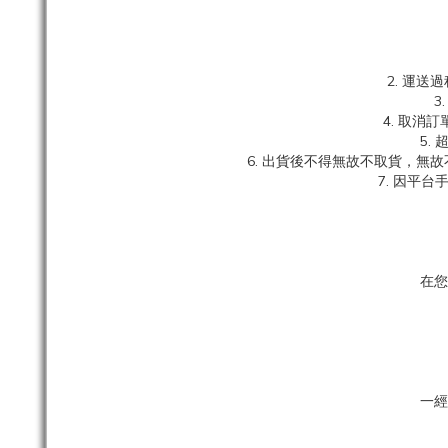
2. 運
3
4. 取
5.
6. 出貨後不得無故不取貨，無
7. 因平
在您
一經