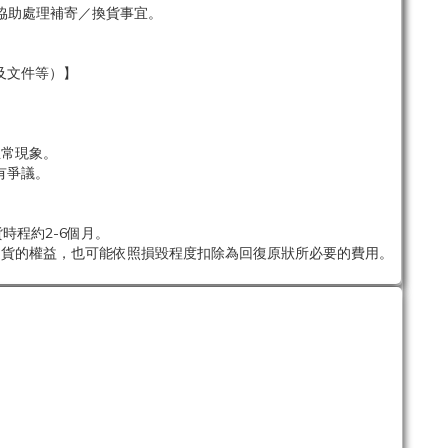
協助處理補寄／換貨事宜。
及文件等）】
。
正常現象。
有爭議。
時程約2-6個月。
退貨的權益，也可能依照損毀程度扣除為回復原狀所必要的費用。