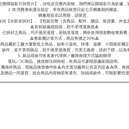
製【完整開箱影片與照片】，須包含完整內容物，我們將以開箱影片為依據，
2. 依消費者保護法規定，享有商品收貨日起七天猶豫期的權益。
猶豫期並非試用期，請留意。
保持【全新未拆封】、【包裝完整（含商品、配件、贈品、保證書、外盒
🔺若有缺漏或毀損，恕不受理退換貨🔺
3. 已拆封之商品，均不接受退貨，若執意退貨，將依使用情形酌收整新費
🔺整新費計算方式：商品售價之30%🔺
具類商品屬於工廠大量製造之商品，如有小溢色、掉漆、溢膠、小瑕疵皆屬
、缺件，皆不算瑕疵品，恕不接受退換貨，完美主義者，請勿下標，以免
5. 新品瑕疵可依各家代理商／廠商換貨方式協助辦理
電玩／3C商品，換貨辦法與時程，依商品可參閱原廠保固說明。
屬海外商品，瑕疵品換貨條件依🔺內文置頂廠商公告及判定🔺為準，換貨
商品及贈品一同退貨，組合商品內容物若有遺失、毀損或缺件，可能影響您