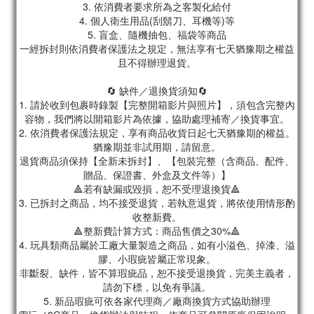
3. 依消費者要求所為之客製化給付
4. 個人衛生用品(刮鬍刀、耳機等)等
5. 盲盒、隨機抽包、福袋等商品
一經拆封則依消費者保護法之規定，無法享有七天猶豫期之權益
且不得辦理退貨。
🔄 缺件／退換貨須知🔄
1. 請於收到包裹時錄製【完整開箱影片與照片】，須包含完整內
容物，我們將以開箱影片為依據，協助處理補寄／換貨事宜。
2. 依消費者保護法規定，享有商品收貨日起七天猶豫期的權益。
猶豫期並非試用期，請留意。
退貨商品須保持【全新未拆封】、【包裝完整（含商品、配件、
贈品、保證書、外盒及文件等）】
🔺若有缺漏或毀損，恕不受理退換貨🔺
3. 已拆封之商品，均不接受退貨，若執意退貨，將依使用情形酌
收整新費。
🔺整新費計算方式：商品售價之30%🔺
4. 玩具類商品屬於工廠大量製造之商品，如有小溢色、掉漆、溢
膠、小瑕疵皆屬正常現象。
非斷裂、缺件，皆不算瑕疵品，恕不接受退換貨，完美主義者，
請勿下標，以免有爭議。
5. 新品瑕疵可依各家代理商／廠商換貨方式協助辦理