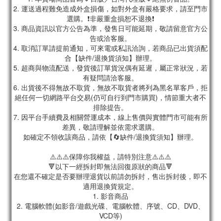
2. 運送過程難免造成外盒損傷，如對外盒有嚴格要求，請至門市
選購。❗非嚴重盒損恕不退換❗
3. 商品資訊以官方公告為準，發售日可能延期，敬請留意官方公
告或洽客服。
4. 取消訂單請提前通知，可來電或私訊洽詢，若商品已出貨須配
合【缺件/退換貨須知】辦理。
5. 超商與物流配送，發貨後訂單貨況偶有延遲，屬正常狀況，若
有疑問請洽客服。
6. 出貨後不得無故不取貨，無故不取貨者將列為黑名單客戶，拒
絕任何一切網路平台交易(仍可自行到門市購買)，情節重大者不
排除提告。
7. 因平台手續費及相關營運成本，線上售價與實體門市可能有所
差異，敬請理解並依需求選購。
如確定不領收該商品，請依【🔄缺件/退換貨須知】辦理。
⚠️⚠️⚠️保障你我權益，請特別注意⚠️⚠️⚠️
🔻以下一經拆封即無法回復原狀的商品🔻
在您還不確定是否要辦理退貨以前請勿拆封，售出拆封後，即不
適用退換貨規定。
1. 影音商品
2. 電腦軟體(如影音/遊戲光碟、電腦軟體、序號、CD、DVD、
VCD等)