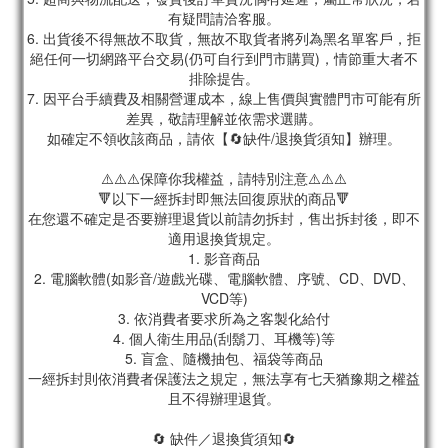
有疑問請洽客服。
6. 出貨後不得無故不取貨，無故不取貨者將列為黑名單客戶，拒
絕任何一切網路平台交易(仍可自行到門市購買)，情節重大者不
排除提告。
7. 因平台手續費及相關營運成本，線上售價與實體門市可能有所
差異，敬請理解並依需求選購。
如確定不領收該商品，請依【🔄缺件/退換貨須知】辦理。
⚠️⚠️⚠️保障你我權益，請特別注意⚠️⚠️⚠️
🔻以下一經拆封即無法回復原狀的商品🔻
在您還不確定是否要辦理退貨以前請勿拆封，售出拆封後，即不
適用退換貨規定。
1. 影音商品
2. 電腦軟體(如影音/遊戲光碟、電腦軟體、序號、CD、DVD、
VCD等)
3. 依消費者要求所為之客製化給付
4. 個人衛生用品(刮鬍刀、耳機等)等
5. 盲盒、隨機抽包、福袋等商品
一經拆封則依消費者保護法之規定，無法享有七天猶豫期之權益
且不得辦理退貨。
🔄 缺件／退換貨須知🔄