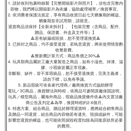
1. 請於收到包裹時錄製【完整開箱影片與照片】，須包含完整內
容物，我們將以開箱影片為依據，協助處理補寄／換貨事宜。
2. 依消費者保護法規定，享有商品收貨日起七天猶豫期的權益。
猶豫期並非試用期，請留意。
退貨商品須保持【全新未拆封】、【包裝完整（含商品、配件、
贈品、保證書、外盒及文件等）】
🔺若有缺漏或毀損，恕不受理退換貨🔺
3. 已拆封之商品，均不接受退貨，若執意退貨，將依使用情形酌
收整新費。
🔺整新費計算方式：商品售價之30%🔺
4. 玩具類商品屬於工廠大量製造之商品，如有小溢色、掉漆、溢
膠、小瑕疵皆屬正常現象。
非斷裂、缺件，皆不算瑕疵品，恕不接受退換貨，完美主義者，
請勿下標，以免有爭議。
5. 新品瑕疵可依各家代理商／廠商換貨方式協助辦理
電玩／3C商品，換貨辦法與時程，依商品可參閱原廠保固說明。
玩具／模型商品，屬海外商品，瑕疵品換貨條件依🔺內文置頂廠
商公告及判定🔺為準，換貨時程約2-6個月。
6. 特惠方案、組合商品、贈品於辦理退貨時，應將組合銷售商品
及贈品一同退貨，組合商品內容物若有遺失、毀損或缺件，可能
影響您退貨的權益，也可能依照損毀程度扣除為回復原狀所必要
的費用。