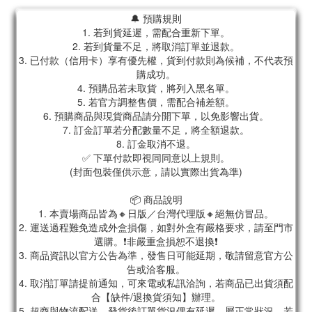
🔔 預購規則
1. 若到貨延遲，需配合重新下單。
2. 若到貨量不足，將取消訂單並退款。
3. 已付款（信用卡）享有優先權，貨到付款則為候補，不代表預
購成功。
4. 預購品若未取貨，將列入黑名單。
5. 若官方調整售價，需配合補差額。
6. 預購商品與現貨商品請分開下單，以免影響出貨。
7. 訂金訂單若分配數量不足，將全額退款。
8. 訂金取消不退。
✅ 下單付款即視同同意以上規則。
(封面包裝僅供示意，請以實際出貨為準)
📦 商品說明
1. 本賣場商品皆為🔸日版／台灣代理版🔸絕無仿冒品。
2. 運送過程難免造成外盒損傷，如對外盒有嚴格要求，請至門市
選購。❗非嚴重盒損恕不退換❗
3. 商品資訊以官方公告為準，發售日可能延期，敬請留意官方公
告或洽客服。
4. 取消訂單請提前通知，可來電或私訊洽詢，若商品已出貨須配
合【缺件/退換貨須知】辦理。
5. 超商與物流配送，發貨後訂單貨況偶有延遲，屬正常狀況，若