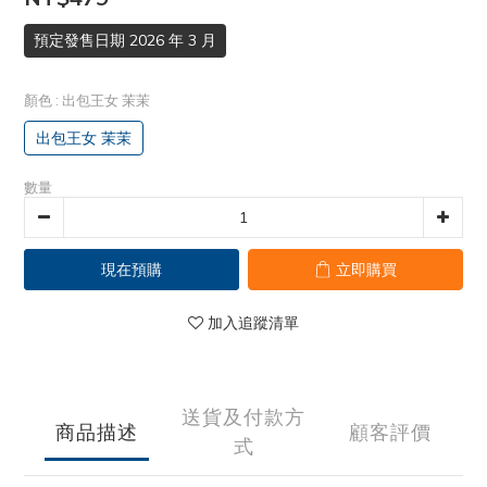
預定發售日期 2026 年 3 月
顏色
: 出包王女 茉茉
出包王女 茉茉
數量
現在預購
立即購買
加入追蹤清單
送貨及付款方
商品描述
顧客評價
式