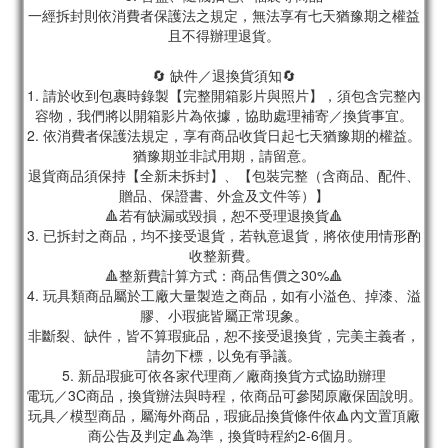
一經拆封則依消費者保護法之規定，無法享有七天猶豫期之權益
且不得辦理退貨。
🔄 缺件／退換貨須知🔄
1. 請於收到包裹時錄製【完整開箱影片與照片】，須包含完整內
容物，我們將以開箱影片為依據，協助處理補寄／換貨事宜。
2. 依消費者保護法規定，享有商品收貨日起七天猶豫期的權益。
猶豫期並非試用期，請留意。
退貨商品須保持【全新未拆封】、【包裝完整（含商品、配件、
贈品、保證書、外盒及文件等）】
🔺若有缺漏或毀損，恕不受理退換貨🔺
3. 已拆封之商品，均不接受退貨，若執意退貨，將依使用情形酌
收整新費。
🔺整新費計算方式：商品售價之30%🔺
4. 玩具類商品屬於工廠大量製造之商品，如有小溢色、掉漆、溢
膠、小瑕疵皆屬正常現象。
非斷裂、缺件，皆不算瑕疵品，恕不接受退換貨，完美主義者，
請勿下標，以免有爭議。
5. 新品瑕疵可依各家代理商／廠商換貨方式協助辦理
電玩／3C商品，換貨辦法與時程，依商品可參閱原廠保固說明。
玩具／模型商品，屬海外商品，瑕疵品換貨條件依🔺內文置頂廠
商公告及判定🔺為準，換貨時程約2-6個月。