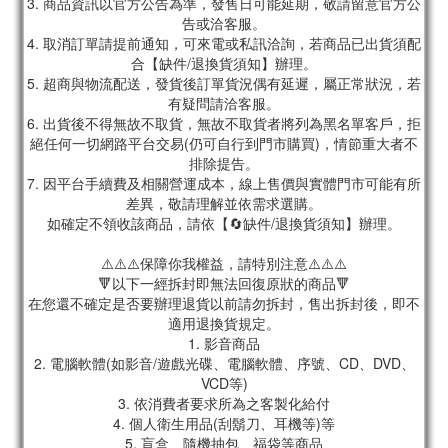
3. 商品資訊以官方公告為準，發售日可能延期，敬請留意官方公
告或洽客服。
4. 取消訂單請提前通知，可來電或私訊洽詢，若商品已出貨須配
合【缺件/退換貨須知】辦理。
5. 超商與物流配送，發貨後訂單貨況偶有延遲，屬正常狀況，若
有疑問請洽客服。
6. 出貨後不得無故不取貨，無故不取貨者將列為黑名單客戶，拒
絕任何一切網路平台交易(仍可自行到門市購買)，情節重大者不
排除提告。
7. 因平台手續費及相關營運成本，線上售價與實體門市可能有所
差異，敬請理解並依需求選購。
如確定不領收該商品，請依【🔄缺件/退換貨須知】辦理。
⚠️⚠️⚠️保障你我權益，請特別注意⚠️⚠️⚠️
🔻以下一經拆封即無法回復原狀的商品🔻
在您還不確定是否要辦理退貨以前請勿拆封，售出拆封後，即不
適用退換貨規定。
1. 影音商品
2. 電腦軟體(如影音/遊戲光碟、電腦軟體、序號、CD、DVD、
VCD等)
3. 依消費者要求所為之客製化給付
4. 個人衛生用品(刮鬍刀、耳機等)等
5. 盲盒、隨機抽包、福袋等商品