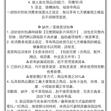
4. 個人衛生用品(刮鬍刀、耳機等)等
5. 盲盒、隨機抽包、福袋等商品
一經拆封則依消費者保護法之規定，無法享有七天猶豫期之權益
且不得辦理退貨。
🔄 缺件／退換貨須知🔄
1. 請於收到包裹時錄製【完整開箱影片與照片】，須包含完整內
容物，我們將以開箱影片為依據，協助處理補寄／換貨事宜。
2. 依消費者保護法規定，享有商品收貨日起七天猶豫期的權益。
猶豫期並非試用期，請留意。
退貨商品須保持【全新未拆封】、【包裝完整（含商品、配件、
贈品、保證書、外盒及文件等）】
🔺若有缺漏或毀損，恕不受理退換貨🔺
3. 已拆封之商品，均不接受退貨，若執意退貨，將依使用情形酌
收整新費。
🔺整新費計算方式：商品售價之30%🔺
4. 玩具類商品屬於工廠大量製造之商品，如有小溢色、掉漆、溢
膠、小瑕疵皆屬正常現象。
非斷裂、缺件，皆不算瑕疵品，恕不接受退換貨，完美主義者，
請勿下標，以免有爭議。
5. 新品瑕疵可依各家代理商／廠商換貨方式協助辦理
電玩／3C商品，換貨辦法與時程，依商品可參閱原廠保固說明。