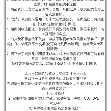
選購。❗非嚴重盒損恕不退換❗
3. 商品資訊以官方公告為準，發售日可能延期，敬請留意官方公
告或洽客服。
4. 取消訂單請提前通知，可來電或私訊洽詢，若商品已出貨須配
合【缺件/退換貨須知】辦理。
5. 超商與物流配送，發貨後訂單貨況偶有延遲，屬正常狀況，若
有疑問請洽客服。
6. 出貨後不得無故不取貨，無故不取貨者將列為黑名單客戶，拒
絕任何一切網路平台交易(仍可自行到門市購買)，情節重大者不
排除提告。
7. 因平台手續費及相關營運成本，線上售價與實體門市可能有所
差異，敬請理解並依需求選購。
如確定不領收該商品，請依【🔄缺件/退換貨須知】辦理。
⚠️⚠️⚠️保障你我權益，請特別注意⚠️⚠️⚠️
🔻以下一經拆封即無法回復原狀的商品🔻
在您還不確定是否要辦理退貨以前請勿拆封，售出拆封後，即不
適用退換貨規定。
1. 影音商品
2. 電腦軟體(如影音/遊戲光碟、電腦軟體、序號、CD、DVD、
VCD等)
3. 依消費者要求所為之客製化給付