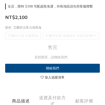
全店，限時 $398 宅配超取免運，外島地區請先與客服聯繫
NT$2,100
顏色
: 艾爾登法環 白狼戰鬼
艾爾登法環 白狼戰鬼
艾爾登法環 瑪蓮妮亞‧米凱拉的鋒刃
售完
若想購買，請聯絡我們。
聯絡我們
加入追蹤清單
送貨及付款方
商品描述
顧客評價
式