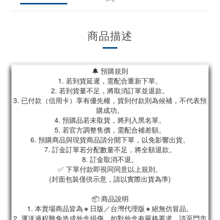
商品描述
🔔 預購規則
1. 若到貨延遲，需配合重新下單。
2. 若到貨量不足，將取消訂單並退款。
3. 已付款（信用卡）享有優先權，貨到付款則為候補，不代表預
購成功。
4. 預購品若未取貨，將列入黑名單。
5. 若官方調整售價，需配合補差額。
6. 預購商品與現貨商品請分開下單，以免影響出貨。
7. 訂金訂單若分配數量不足，將全額退款。
8. 訂金取消不退。
✅ 下單付款即視同同意以上規則。
(封面包裝僅供示意，請以實際出貨為準)
📦 商品說明
1. 本賣場商品皆為🔸日版／台灣代理版🔸絕無仿冒品。
2. 運送過程難免造成外盒損傷，如對外盒有嚴格要求，請至門市