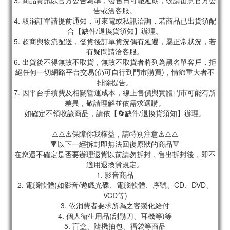
3. 商品資訊以官方公告為準，發售日可能延期，敬請留意官方公
告或洽客服。
4. 取消訂單請提前通知，可來電或私訊洽詢，若商品已出貨須配
合【缺件/退換貨須知】辦理。
5. 超商與物流配送，發貨後訂單貨況偶有延遲，屬正常狀況，若
有疑問請洽客服。
6. 出貨後不得無故不取貨，無故不取貨者將列為黑名單客戶，拒
絕任何一切網路平台交易(仍可自行到門市購買)，情節重大者不
排除提告。
7. 因平台手續費及相關營運成本，線上售價與實體門市可能有所
差異，敬請理解並依需求選購。
如確定不領收該商品，請依【🔄缺件/退換貨須知】辦理。
⚠️⚠️⚠️保障你我權益，請特別注意⚠️⚠️⚠️
🔻以下一經拆封即無法回復原狀的商品🔻
在您還不確定是否要辦理退貨以前請勿拆封，售出拆封後，即不
適用退換貨規定。
1. 影音商品
2. 電腦軟體(如影音/遊戲光碟、電腦軟體、序號、CD、DVD、
VCD等)
3. 依消費者要求所為之客製化給付
4. 個人衛生用品(刮鬍刀、耳機等)等
5. 盲盒、隨機抽包、福袋等商品