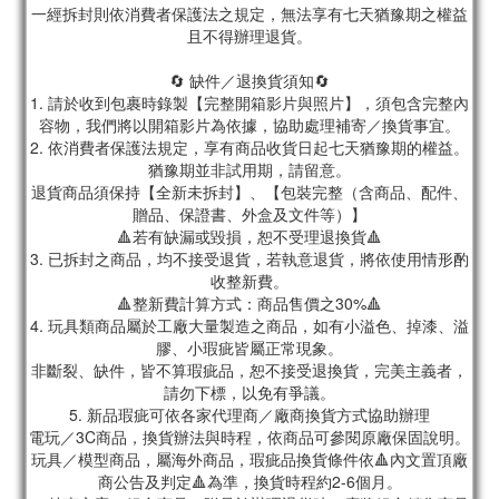
一經拆封則依消費者保護法之規定，無法享有七天猶豫期之權益
且不得辦理退貨。
🔄 缺件／退換貨須知🔄
1. 請於收到包裹時錄製【完整開箱影片與照片】，須包含完整內
容物，我們將以開箱影片為依據，協助處理補寄／換貨事宜。
2. 依消費者保護法規定，享有商品收貨日起七天猶豫期的權益。
猶豫期並非試用期，請留意。
退貨商品須保持【全新未拆封】、【包裝完整（含商品、配件、
贈品、保證書、外盒及文件等）】
🔺若有缺漏或毀損，恕不受理退換貨🔺
3. 已拆封之商品，均不接受退貨，若執意退貨，將依使用情形酌
收整新費。
🔺整新費計算方式：商品售價之30%🔺
4. 玩具類商品屬於工廠大量製造之商品，如有小溢色、掉漆、溢
膠、小瑕疵皆屬正常現象。
非斷裂、缺件，皆不算瑕疵品，恕不接受退換貨，完美主義者，
請勿下標，以免有爭議。
5. 新品瑕疵可依各家代理商／廠商換貨方式協助辦理
電玩／3C商品，換貨辦法與時程，依商品可參閱原廠保固說明。
玩具／模型商品，屬海外商品，瑕疵品換貨條件依🔺內文置頂廠
商公告及判定🔺為準，換貨時程約2-6個月。