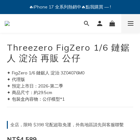
🔥iPhone 17 全系列熱銷中🔥點我購買 — !
🔥iPhone 17 全系列熱銷中🔥點我購買 — !
💕加入Q哥 Line 新好友領優惠券！🎫
🔥iPhone 17 全系列熱銷中🔥點我購買 — !
Threezero FigZero 1/6 鏈鋸
人 淀治 再販 公仔
✦ FigZero 1/6 鏈鋸人 淀治 3Z04076M0
✦ 代理版
✦ 預定上市日：2026-第二季
✦ 商品尺寸：約29.5cm
✦ 包裝盒內容物：公仔模型*1
全店，限時 $398 宅配超取免運，外島地區請先與客服聯繫
NT$4,589