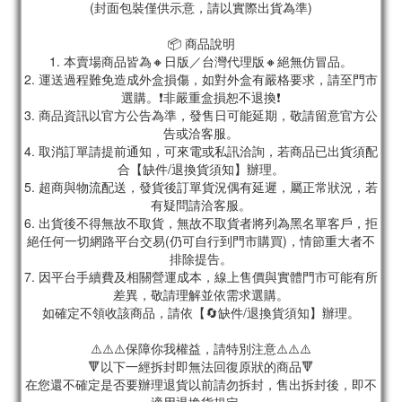
(封面包裝僅供示意，請以實際出貨為準)
📦 商品說明
1. 本賣場商品皆為🔸日版／台灣代理版🔸絕無仿冒品。
2. 運送過程難免造成外盒損傷，如對外盒有嚴格要求，請至門市
選購。❗非嚴重盒損恕不退換❗
3. 商品資訊以官方公告為準，發售日可能延期，敬請留意官方公
告或洽客服。
4. 取消訂單請提前通知，可來電或私訊洽詢，若商品已出貨須配
合【缺件/退換貨須知】辦理。
5. 超商與物流配送，發貨後訂單貨況偶有延遲，屬正常狀況，若
有疑問請洽客服。
6. 出貨後不得無故不取貨，無故不取貨者將列為黑名單客戶，拒
絕任何一切網路平台交易(仍可自行到門市購買)，情節重大者不
排除提告。
7. 因平台手續費及相關營運成本，線上售價與實體門市可能有所
差異，敬請理解並依需求選購。
如確定不領收該商品，請依【🔄缺件/退換貨須知】辦理。
⚠️⚠️⚠️保障你我權益，請特別注意⚠️⚠️⚠️
🔻以下一經拆封即無法回復原狀的商品🔻
在您還不確定是否要辦理退貨以前請勿拆封，售出拆封後，即不