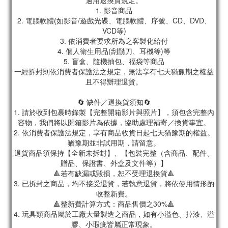
適用退換貨規定。
1. 影音商品
2. 電腦軟體(如影音/遊戲光碟、電腦軟體、序號、CD、DVD、
VCD等)
3. 依消費者要求所為之客製化給付
4. 個人衛生用品(刮鬍刀、耳機等)等
5. 盲盒、隨機抽包、福袋等商品
一經拆封則依消費者保護法之規定，無法享有七天猶豫期之權益
且不得辦理退貨。
🔄 缺件／退換貨須知🔄
1. 請於收到包裹時錄製【完整開箱影片與照片】，須包含完整內
容物，我們將以開箱影片為依據，協助處理補寄／換貨事宜。
2. 依消費者保護法規定，享有商品收貨日起七天猶豫期的權益。
猶豫期並非試用期，請留意。
退貨商品須保持【全新未拆封】、【包裝完整（含商品、配件、
贈品、保證書、外盒及文件等）】
🔺若有缺漏或毀損，恕不受理退換貨🔺
3. 已拆封之商品，均不接受退貨，若執意退貨，將依使用情形酌
收整新費。
🔺整新費計算方式：商品售價之30%🔺
4. 玩具類商品屬於工廠大量製造之商品，如有小溢色、掉漆、溢
膠、小瑕疵皆屬正常現象。