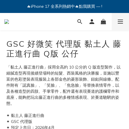
🔥iPhone 17 全系列熱銷中🔥點我購買 — !
🔥iPhone 17 全系列熱銷中🔥點我購買 — !
💕加入Q哥 Line 新好友領優惠券！🎫
🔥iPhone 17 全系列熱銷中🔥點我購買 — !
GSC 好微笑 代理版 黏土人 藤
正進行曲 Q版 公仔
「黏土人 藤正進行曲」採用全高約 10 公分的 Q 版造型製作，以
細膩造型再現後續登場時的短髮、西裝風格的決勝服，並施以豐
富的色彩塗裝表現服裝上各部金色的菱形裝飾、鈕釦與線條。配
件附有「認真臉」、「笑臉」、「焦急臉」等替換表情零件，以
及各種造型的四肢、手掌零件，配件還有表現賽道的護欄零件和
底座，能夠把玩出藤正進行曲的多種情感表現、於賽道馳騁的姿
態。
✦ 黏土人 藤正進行曲
✦ GSC 代理版
✦ 預定上市日：2026年4月