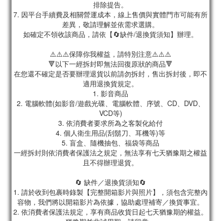
排除提告。
7. 因平台手續費及相關營運成本，線上售價與實體門市可能有所
差異，敬請理解並依需求選購。
如確定不領收該商品，請依【🔄缺件/退換貨須知】辦理。
⚠️⚠️⚠️保障你我權益，請特別注意⚠️⚠️⚠️
🔻以下一經拆封即無法回復原狀的商品🔻
在您還不確定是否要辦理退貨以前請勿拆封，售出拆封後，即不
適用退換貨規定。
1. 影音商品
2. 電腦軟體(如影音/遊戲光碟、電腦軟體、序號、CD、DVD、
VCD等)
3. 依消費者要求所為之客製化給付
4. 個人衛生用品(刮鬍刀、耳機等)等
5. 盲盒、隨機抽包、福袋等商品
一經拆封則依消費者保護法之規定，無法享有七天猶豫期之權益
且不得辦理退貨。
🔄 缺件／退換貨須知🔄
1. 請於收到包裹時錄製【完整開箱影片與照片】，須包含完整內
容物，我們將以開箱影片為依據，協助處理補寄／換貨事宜。
2. 依消費者保護法規定，享有商品收貨日起七天猶豫期的權益。