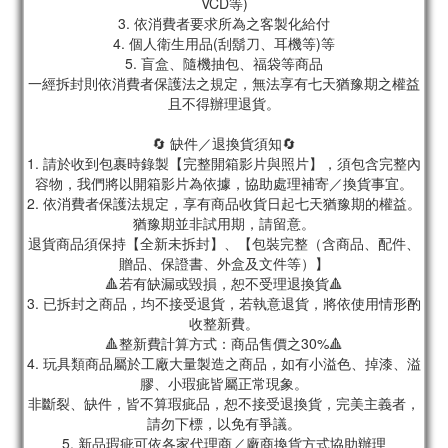
VCD等)
3. 依消費者要求所為之客製化給付
4. 個人衛生用品(刮鬍刀、耳機等)等
5. 盲盒、隨機抽包、福袋等商品
一經拆封則依消費者保護法之規定，無法享有七天猶豫期之權益
且不得辦理退貨。
🔄 缺件／退換貨須知🔄
1. 請於收到包裹時錄製【完整開箱影片與照片】，須包含完整內
容物，我們將以開箱影片為依據，協助處理補寄／換貨事宜。
2. 依消費者保護法規定，享有商品收貨日起七天猶豫期的權益。
猶豫期並非試用期，請留意。
退貨商品須保持【全新未拆封】、【包裝完整（含商品、配件、
贈品、保證書、外盒及文件等）】
🔺若有缺漏或毀損，恕不受理退換貨🔺
3. 已拆封之商品，均不接受退貨，若執意退貨，將依使用情形酌
收整新費。
🔺整新費計算方式：商品售價之30%🔺
4. 玩具類商品屬於工廠大量製造之商品，如有小溢色、掉漆、溢
膠、小瑕疵皆屬正常現象。
非斷裂、缺件，皆不算瑕疵品，恕不接受退換貨，完美主義者，
請勿下標，以免有爭議。
5. 新品瑕疵可依各家代理商／廠商換貨方式協助辦理