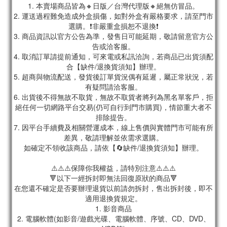
1. 本賣場商品皆為🔸日版／台灣代理版🔸絕無仿冒品。
2. 運送過程難免造成外盒損傷，如對外盒有嚴格要求，請至門市
選購。❗非嚴重盒損恕不退換❗
3. 商品資訊以官方公告為準，發售日可能延期，敬請留意官方公
告或洽客服。
4. 取消訂單請提前通知，可來電或私訊洽詢，若商品已出貨須配
合【缺件/退換貨須知】辦理。
5. 超商與物流配送，發貨後訂單貨況偶有延遲，屬正常狀況，若
有疑問請洽客服。
6. 出貨後不得無故不取貨，無故不取貨者將列為黑名單客戶，拒
絕任何一切網路平台交易(仍可自行到門市購買)，情節重大者不
排除提告。
7. 因平台手續費及相關營運成本，線上售價與實體門市可能有所
差異，敬請理解並依需求選購。
如確定不領收該商品，請依【🔄缺件/退換貨須知】辦理。
⚠️⚠️⚠️保障你我權益，請特別注意⚠️⚠️⚠️
🔻以下一經拆封即無法回復原狀的商品🔻
在您還不確定是否要辦理退貨以前請勿拆封，售出拆封後，即不
適用退換貨規定。
1. 影音商品
2. 電腦軟體(如影音/遊戲光碟、電腦軟體、序號、CD、DVD、