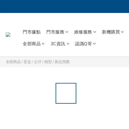
門市據點
門市服務
維修服務
新機購買
全部商品
3C資訊
認識Q哥
全部商品
/
盲盒 / 公仔 / 模型
/
新品預購