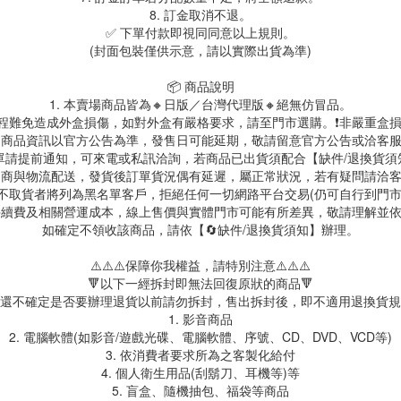
8. 訂金取消不退。
✅ 下單付款即視同同意以上規則。
(封面包裝僅供示意，請以實際出貨為準)
📦 商品說明
1. 本賣場商品皆為🔸日版／台灣代理版🔸絕無仿冒品。
送過程難免造成外盒損傷，如對外盒有嚴格要求，請至門市選購。❗非嚴重盒損
. 商品資訊以官方公告為準，發售日可能延期，敬請留意官方公告或洽客
訂單請提前通知，可來電或私訊洽詢，若商品已出貨須配合【缺件/退換貨
 超商與物流配送，發貨後訂單貨況偶有延遲，屬正常狀況，若有疑問請洽
故不取貨者將列為黑名單客戶，拒絕任何一切網路平台交易(仍可自行到門
台手續費及相關營運成本，線上售價與實體門市可能有所差異，敬請理解並
如確定不領收該商品，請依【🔄缺件/退換貨須知】辦理。
⚠️⚠️⚠️保障你我權益，請特別注意⚠️⚠️⚠️
🔻以下一經拆封即無法回復原狀的商品🔻
還不確定是否要辦理退貨以前請勿拆封，售出拆封後，即不適用退換貨規
1. 影音商品
2. 電腦軟體(如影音/遊戲光碟、電腦軟體、序號、CD、DVD、VCD等)
3. 依消費者要求所為之客製化給付
4. 個人衛生用品(刮鬍刀、耳機等)等
5. 盲盒、隨機抽包、福袋等商品