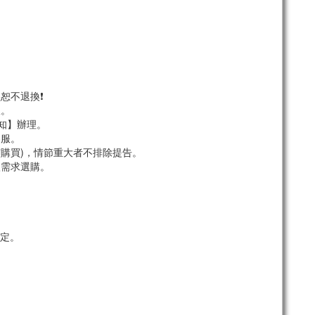
恕不退換❗
服。
須知】辦理。
客服。
市購買)，情節重大者不排除提告。
依需求選購。
定。