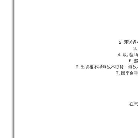
2. 運
3
4. 取消
5.
6. 出貨後不得無故不取貨，無
7. 因平
在您