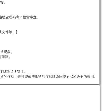
貨。
協助處理補寄／換貨事宜。
及文件等）】
。
正常現象。
有爭議。
時程約2-6個月。
退貨的權益，也可能依照損毀程度扣除為回復原狀所必要的費用。