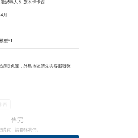
 03 漩渦鳴人＆ 旗木卡卡西
版
年4月
模型*1
 宅配超取免運，外島地區請先與客服聯繫
卡西
售完
想購買，請聯絡我們。