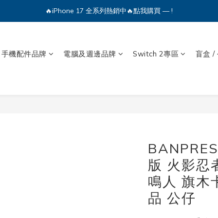
🔥iPhone 17 全系列熱銷中🔥點我購買 — !
🔥iPhone 17 全系列熱銷中🔥點我購買 — !
💕加入Q哥 Line 新好友領優惠券！🎫
手機配件品牌
電腦及週邊品牌
Switch 2專區
盲盒 /
🔥iPhone 17 全系列熱銷中🔥點我購買 — !
BANPRE
版 火影忍者
鳴人 旗木卡
品 公仔