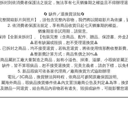
拆封則依消費者保護法之規定，無法享有七天猶豫期之權益且不得辦理退
🔄 缺件／退換貨須知🔄
製【完整開箱影片與照片】，須包含完整內容物，我們將以開箱影片為依據，
2. 依消費者保護法規定，享有商品收貨日起七天猶豫期的權益。
猶豫期並非試用期，請留意。
保持【全新未拆封】、【包裝完整（含商品、配件、贈品、保證書、外盒
🔺若有缺漏或毀損，恕不受理退換貨🔺
3. 已拆封之商品，均不接受退貨，若執意退貨，將依使用情形酌收整新費
🔺整新費計算方式：商品售價之30%🔺
具類商品屬於工廠大量製造之商品，如有小溢色、掉漆、溢膠、小瑕疵皆屬
、缺件，皆不算瑕疵品，恕不接受退換貨，完美主義者，請勿下標，以免
5. 新品瑕疵可依各家代理商／廠商換貨方式協助辦理
電玩／3C商品，換貨辦法與時程，依商品可參閱原廠保固說明。
屬海外商品，瑕疵品換貨條件依🔺內文置頂廠商公告及判定🔺為準，換貨
商品及贈品一同退貨，組合商品內容物若有遺失、毀損或缺件，可能影響您