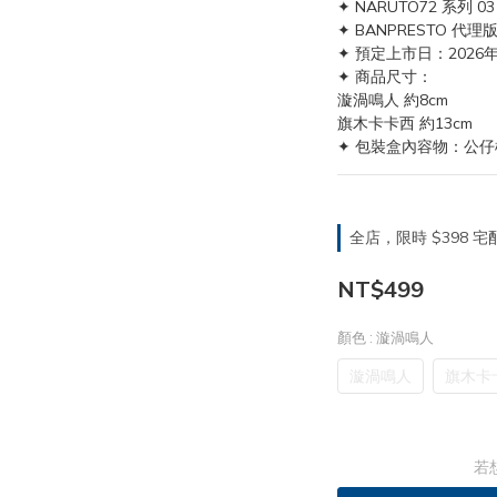
✦ NARUTO72 系列
✦ BANPRESTO 代理
✦ 預定上市日：2026
✦ 商品尺寸：
漩渦鳴人 約8cm
旗木卡卡西 約13cm
✦ 包裝盒內容物：公仔
全店，限時 $398
NT$499
顏色
: 漩渦鳴人
漩渦鳴人
旗木卡
若