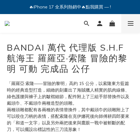
🔥iPhone 17 全系列熱銷中🔥點我購買 — !
🔥iPhone 17 全系列熱銷中🔥點我購買 — !
💕加入Q哥 Line 新好友領優惠券！🎫
🔥iPhone 17 全系列熱銷中🔥點我購買 — !
BANDAI 萬代 代理版 S.H.F
航海王 羅羅亞·索隆 冒險的黎
明 可動 完成品 公仔
「羅羅亞·索隆——冒險的黎明」高約 15 公分，以索隆東方藍篇
時的經典造型打造，細緻的刻畫出了海賊獵人精實的肌肉線條、
綠色護腰與褲子上的皺褶細節，配件附上了三組手部替換件以及
戴頭巾、不戴頭巾兩種造型的頭雕。
兩種頭雕都配有各兩種的表情替換件，其中戴頭巾的頭雕附上了
可以咬住刀柄的表情，搭配索隆在克伊娜死後向師傅耕四郎要來
的「和道一文字」以及另外兩把後來與鷹眼一戰中被斬斷的配
刀，可以擺設出標誌性的三刀流形象！