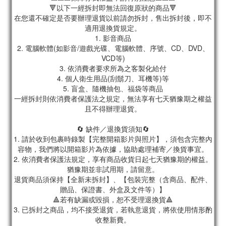
🔻以下一經拆封即無法回復原狀的商品🔻
在您還不確定是否要辦理退貨以前請勿拆封，售出拆封後，即不
適用退換貨規定。
1. 影音商品
2. 電腦軟體(如影音/遊戲光碟、電腦軟體、序號、CD、DVD、
VCD等)
3. 依消費者要求所為之客製化給付
4. 個人衛生用品(刮鬍刀、耳機等)等
5. 盲盒、隨機抽包、福袋等商品
一經拆封則依消費者保護法之規定，無法享有七天猶豫期之權益
且不得辦理退貨。
🔄 缺件／退換貨須知🔄
1. 請於收到包裹時錄製【完整開箱影片與照片】，須包含完整內
容物，我們將以開箱影片為依據，協助處理補寄／換貨事宜。
2. 依消費者保護法規定，享有商品收貨日起七天猶豫期的權益。
猶豫期並非試用期，請留意。
退貨商品須保持【全新未拆封】、【包裝完整（含商品、配件、
贈品、保證書、外盒及文件等）】
🔺若有缺漏或毀損，恕不受理退換貨🔺
3. 已拆封之商品，均不接受退貨，若執意退貨，將依使用情形酌
收整新費。