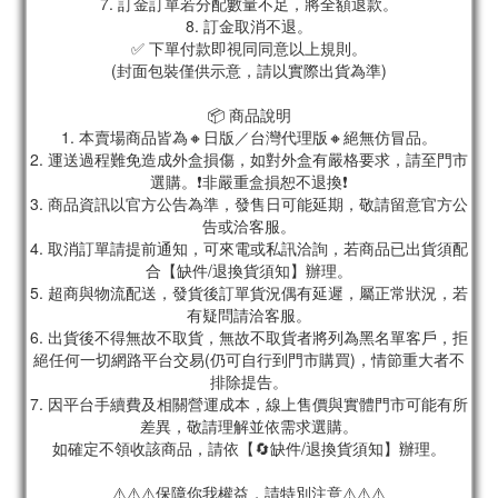
7. 訂金訂單若分配數量不足，將全額退款。
8. 訂金取消不退。
✅ 下單付款即視同同意以上規則。
(封面包裝僅供示意，請以實際出貨為準)
📦 商品說明
1. 本賣場商品皆為🔸日版／台灣代理版🔸絕無仿冒品。
2. 運送過程難免造成外盒損傷，如對外盒有嚴格要求，請至門市
選購。❗非嚴重盒損恕不退換❗
3. 商品資訊以官方公告為準，發售日可能延期，敬請留意官方公
告或洽客服。
4. 取消訂單請提前通知，可來電或私訊洽詢，若商品已出貨須配
合【缺件/退換貨須知】辦理。
5. 超商與物流配送，發貨後訂單貨況偶有延遲，屬正常狀況，若
有疑問請洽客服。
6. 出貨後不得無故不取貨，無故不取貨者將列為黑名單客戶，拒
絕任何一切網路平台交易(仍可自行到門市購買)，情節重大者不
排除提告。
7. 因平台手續費及相關營運成本，線上售價與實體門市可能有所
差異，敬請理解並依需求選購。
如確定不領收該商品，請依【🔄缺件/退換貨須知】辦理。
⚠️⚠️⚠️保障你我權益，請特別注意⚠️⚠️⚠️