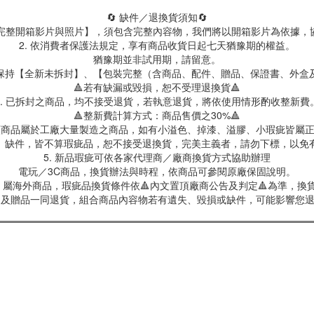
🔄 缺件／退換貨須知🔄
製【完整開箱影片與照片】，須包含完整內容物，我們將以開箱影片為依據，
2. 依消費者保護法規定，享有商品收貨日起七天猶豫期的權益。
猶豫期並非試用期，請留意。
保持【全新未拆封】、【包裝完整（含商品、配件、贈品、保證書、外盒
🔺若有缺漏或毀損，恕不受理退換貨🔺
3. 已拆封之商品，均不接受退貨，若執意退貨，將依使用情形酌收整新費
🔺整新費計算方式：商品售價之30%🔺
具類商品屬於工廠大量製造之商品，如有小溢色、掉漆、溢膠、小瑕疵皆屬
、缺件，皆不算瑕疵品，恕不接受退換貨，完美主義者，請勿下標，以免
5. 新品瑕疵可依各家代理商／廠商換貨方式協助辦理
電玩／3C商品，換貨辦法與時程，依商品可參閱原廠保固說明。
屬海外商品，瑕疵品換貨條件依🔺內文置頂廠商公告及判定🔺為準，換貨
商品及贈品一同退貨，組合商品內容物若有遺失、毀損或缺件，可能影響您