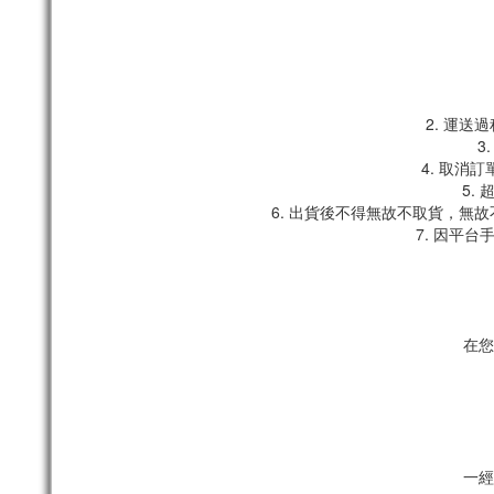
2. 運
3
4. 取消
5.
6. 出貨後不得無故不取貨，無
7. 因平
在您
一經