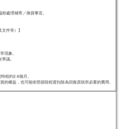
協助處理補寄／換貨事宜。
及文件等）】
。
正常現象。
有爭議。
時程約2-6個月。
退貨的權益，也可能依照損毀程度扣除為回復原狀所必要的費用。