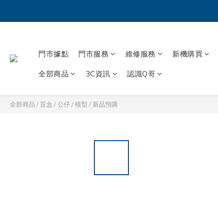
門市據點
門市服務
維修服務
新機購買
全部商品
3C資訊
認識Q哥
全部商品
/
盲盒 / 公仔 / 模型
/
新品預購