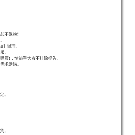
恕不退換❗
服。
須知】辦理。
客服。
市購買)，情節重大者不排除提告。
依需求選購。
定。
貨。