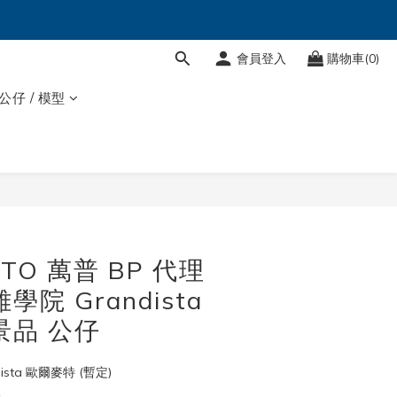
會員登入
購物車(0)
 公仔 / 模型
立即購買
STO 萬普 BP 代理
學院 Grandista
景品 公仔
ista 歐爾麥特 (暫定)
版