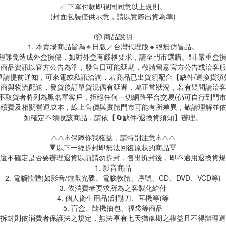
✅ 下單付款即視同同意以上規則。
(封面包裝僅供示意，請以實際出貨為準)
📦 商品說明
1. 本賣場商品皆為🔸日版／台灣代理版🔸絕無仿冒品。
送過程難免造成外盒損傷，如對外盒有嚴格要求，請至門市選購。❗非嚴重盒損
. 商品資訊以官方公告為準，發售日可能延期，敬請留意官方公告或洽客
訂單請提前通知，可來電或私訊洽詢，若商品已出貨須配合【缺件/退換貨
 超商與物流配送，發貨後訂單貨況偶有延遲，屬正常狀況，若有疑問請洽
故不取貨者將列為黑名單客戶，拒絕任何一切網路平台交易(仍可自行到門
台手續費及相關營運成本，線上售價與實體門市可能有所差異，敬請理解並
如確定不領收該商品，請依【🔄缺件/退換貨須知】辦理。
⚠️⚠️⚠️保障你我權益，請特別注意⚠️⚠️⚠️
🔻以下一經拆封即無法回復原狀的商品🔻
還不確定是否要辦理退貨以前請勿拆封，售出拆封後，即不適用退換貨規
1. 影音商品
2. 電腦軟體(如影音/遊戲光碟、電腦軟體、序號、CD、DVD、VCD等)
3. 依消費者要求所為之客製化給付
4. 個人衛生用品(刮鬍刀、耳機等)等
5. 盲盒、隨機抽包、福袋等商品
拆封則依消費者保護法之規定，無法享有七天猶豫期之權益且不得辦理退