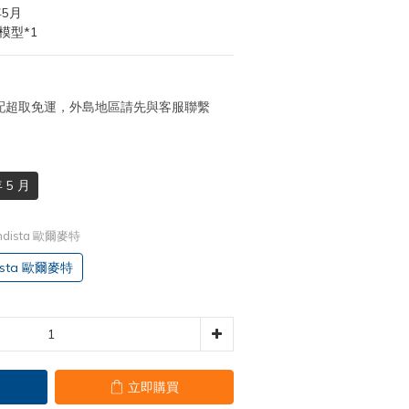
年5月
模型*1
 宅配超取免運，外島地區請先與客服聯繫
 5 月
dista 歐爾麥特
sta 歐爾麥特
立即購買