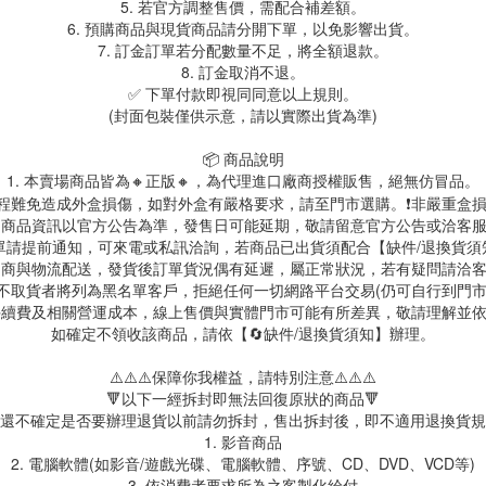
5. 若官方調整售價，需配合補差額。
6. 預購商品與現貨商品請分開下單，以免影響出貨。
7. 訂金訂單若分配數量不足，將全額退款。
8. 訂金取消不退。
✅ 下單付款即視同同意以上規則。
(封面包裝僅供示意，請以實際出貨為準)
📦 商品說明
1. 本賣場商品皆為
🔸正版🔸，為代理進口廠商授權販售，絕無仿冒品。
送過程難免造成外盒損傷，如對外盒有嚴格要求，請至門市選購。❗非嚴重盒損
. 商品資訊以官方公告為準，發售日可能延期，敬請留意官方公告或洽客
訂單請提前通知，可來電或私訊洽詢，若商品已出貨須配合【缺件/退換貨
 超商與物流配送，發貨後訂單貨況偶有延遲，屬正常狀況，若有疑問請洽
故不取貨者將列為黑名單客戶，拒絕任何一切網路平台交易(仍可自行到門
台手續費及相關營運成本，線上售價與實體門市可能有所差異，敬請理解並
如確定不領收該商品，請依【🔄缺件/退換貨須知】辦理。
⚠️⚠️⚠️保障你我權益，請特別注意⚠️⚠️⚠️
🔻以下一經拆封即無法回復原狀的商品🔻
還不確定是否要辦理退貨以前請勿拆封，售出拆封後，即不適用退換貨規
1. 影音商品
2. 電腦軟體(如影音/遊戲光碟、電腦軟體、序號、CD、DVD、VCD等)
3. 依消費者要求所為之客製化給付