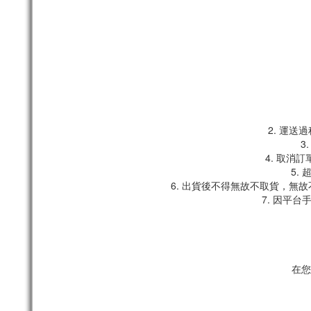
2. 運
3
4. 取消
5.
6. 出貨後不得無故不取貨，無
7. 因平
在您