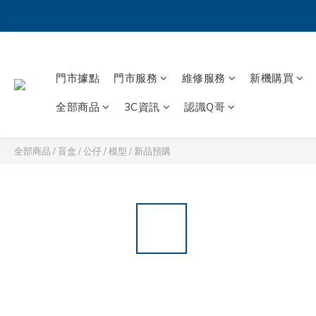
門市據點
門市服務
維修服務
新機購買
全部商品
3C資訊
認識Q哥
全部商品
/
盲盒 / 公仔 / 模型
/
新品預購