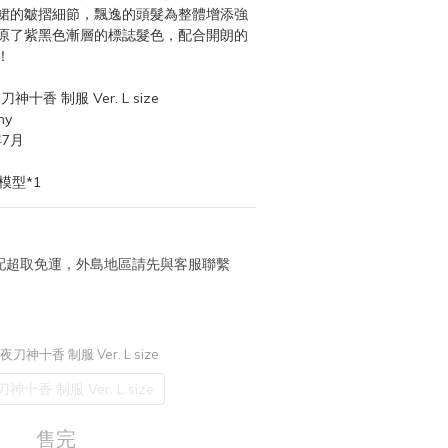
裙的皺摺細節，飄逸的頭髮為整體增添強
原了紫黑色漸層的標誌髮色，配合開朗的
！
刀神十香 制服 Ver. L size
ny
年7月
模型*1
 宅配超取免運，外島地區請先與客服聯繫
 夜刀神十香 制服 Ver. L size
刀神十香 制服 Ver. L size
售完