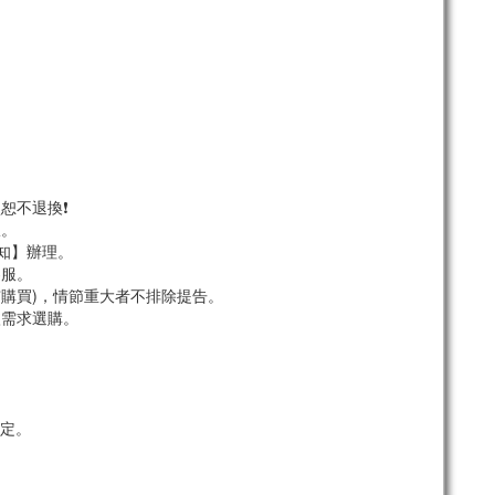
恕不退換❗
服。
須知】辦理。
客服。
市購買)，情節重大者不排除提告。
依需求選購。
定。