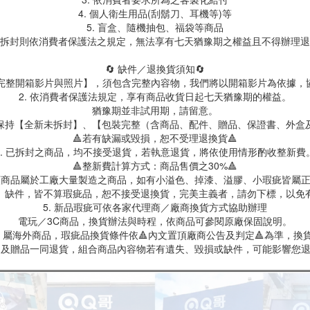
4. 個人衛生用品(刮鬍刀、耳機等)等
5. 盲盒、隨機抽包、福袋等商品
拆封則依消費者保護法之規定，無法享有七天猶豫期之權益且不得辦理退
🔄 缺件／退換貨須知🔄
製【完整開箱影片與照片】，須包含完整內容物，我們將以開箱影片為依據，
2. 依消費者保護法規定，享有商品收貨日起七天猶豫期的權益。
猶豫期並非試用期，請留意。
保持【全新未拆封】、【包裝完整（含商品、配件、贈品、保證書、外盒
🔺若有缺漏或毀損，恕不受理退換貨🔺
3. 已拆封之商品，均不接受退貨，若執意退貨，將依使用情形酌收整新費
🔺整新費計算方式：商品售價之30%🔺
具類商品屬於工廠大量製造之商品，如有小溢色、掉漆、溢膠、小瑕疵皆屬
、缺件，皆不算瑕疵品，恕不接受退換貨，完美主義者，請勿下標，以免
5. 新品瑕疵可依各家代理商／廠商換貨方式協助辦理
電玩／3C商品，換貨辦法與時程，依商品可參閱原廠保固說明。
屬海外商品，瑕疵品換貨條件依🔺內文置頂廠商公告及判定🔺為準，換貨
商品及贈品一同退貨，組合商品內容物若有遺失、毀損或缺件，可能影響您