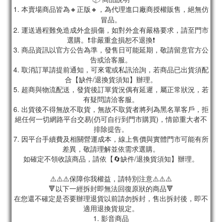
1. 本賣場商品皆為
🔸正版🔸，為代理進口廠商授權販售，絕無仿
冒品。
2. 運送過程難免造成外盒損傷，如對外盒有嚴格要求，請至門市
選購。❗非嚴重盒損恕不退換❗
3. 商品資訊以官方公告為準，發售日可能延期，敬請留意官方公
告或洽客服。
4. 取消訂單請提前通知，可來電或私訊洽詢，若商品已出貨須配
合【缺件/退換貨須知】辦理。
5. 超商與物流配送，發貨後訂單貨況偶有延遲，屬正常狀況，若
有疑問請洽客服。
6. 出貨後不得無故不取貨，無故不取貨者將列為黑名單客戶，拒
絕任何一切網路平台交易(仍可自行到門市購買)，情節重大者不
排除提告。
7. 因平台手續費及相關營運成本，線上售價與實體門市可能有所
差異，敬請理解並依需求選購。
如確定不領收該商品，請依【🔄缺件/退換貨須知】辦理。
⚠️⚠️⚠️保障你我權益，請特別注意⚠️⚠️⚠️
🔻以下一經拆封即無法回復原狀的商品🔻
在您還不確定是否要辦理退貨以前請勿拆封，售出拆封後，即不
適用退換貨規定。
1. 影音商品