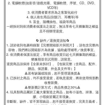
2. 電腦軟體(如影音/遊戲光碟、電腦軟體、序號、CD、DVD、
VCD等)
3. 依消費者要求所為之客製化給付
4. 個人衛生用品(刮鬍刀、耳機等)等
5. 盲盒、隨機抽包、福袋等商品
一經拆封則依消費者保護法之規定，無法享有七天猶豫期之權益
且不得辦理退貨。
🔄 缺件／退換貨須知🔄
1. 請於收到包裹時錄製【完整開箱影片與照片】，須包含完整內
容物，我們將以開箱影片為依據，協助處理補寄／換貨事宜。
2. 依消費者保護法規定，享有商品收貨日起七天猶豫期的權益。
猶豫期並非試用期，請留意。
退貨商品須保持【全新未拆封】、【包裝完整（含商品、配件、
贈品、保證書、外盒及文件等）】
🔺若有缺漏或毀損，恕不受理退換貨🔺
3. 已拆封之商品，均不接受退貨，若執意退貨，將依使用情形酌
收整新費。
🔺整新費計算方式：商品售價之30%🔺
4. 玩具類商品屬於工廠大量製造之商品，如有小溢色、掉漆、溢
膠、小瑕疵皆屬正常現象。
非斷裂、缺件，皆不算瑕疵品，恕不接受退換貨，完美主義者，