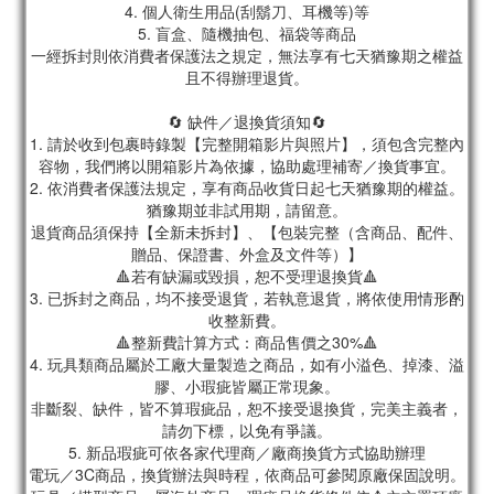
4. 個人衛生用品(刮鬍刀、耳機等)等
5. 盲盒、隨機抽包、福袋等商品
一經拆封則依消費者保護法之規定，無法享有七天猶豫期之權益
且不得辦理退貨。
🔄 缺件／退換貨須知🔄
1. 請於收到包裹時錄製【完整開箱影片與照片】，須包含完整內
容物，我們將以開箱影片為依據，協助處理補寄／換貨事宜。
2. 依消費者保護法規定，享有商品收貨日起七天猶豫期的權益。
猶豫期並非試用期，請留意。
退貨商品須保持【全新未拆封】、【包裝完整（含商品、配件、
贈品、保證書、外盒及文件等）】
🔺若有缺漏或毀損，恕不受理退換貨🔺
3. 已拆封之商品，均不接受退貨，若執意退貨，將依使用情形酌
收整新費。
🔺整新費計算方式：商品售價之30%🔺
4. 玩具類商品屬於工廠大量製造之商品，如有小溢色、掉漆、溢
膠、小瑕疵皆屬正常現象。
非斷裂、缺件，皆不算瑕疵品，恕不接受退換貨，完美主義者，
請勿下標，以免有爭議。
5. 新品瑕疵可依各家代理商／廠商換貨方式協助辦理
電玩／3C商品，換貨辦法與時程，依商品可參閱原廠保固說明。