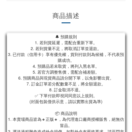
商品描述
🔔 預購規則
1. 若到貨延遲，需配合重新下單。
2. 若到貨量不足，將取消訂單並退款。
3. 已付款（信用卡）享有優先權，貨到付款則為候補，不代表預
購成功。
4. 預購品若未取貨，將列入黑名單。
5. 若官方調整售價，需配合補差額。
6. 預購商品與現貨商品請分開下單，以免影響出貨。
7. 訂金訂單若分配數量不足，將全額退款。
8. 訂金取消不退。
✅ 下單付款即視同同意以上規則。
(封面包裝僅供示意，請以實際出貨為準)
📦 商品說明
1. 本賣場商品皆為
🔸正版🔸，為代理進口廠商授權販售，絕無仿
冒品。
2. 運送過程難免造成外盒損傷，如對外盒有嚴格要求，請至門市