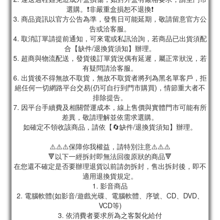
選購。❗非嚴重盒損恕不退換❗
3. 商品資訊以官方公告為準，發售日可能延期，敬請留意官方公
告或洽客服。
4. 取消訂單請提前通知，可來電或私訊洽詢，若商品已出貨須配
合【缺件/退換貨須知】辦理。
5. 超商與物流配送，發貨後訂單貨況偶有延遲，屬正常狀況，若
有疑問請洽客服。
6. 出貨後不得無故不取貨，無故不取貨者將列為黑名單客戶，拒
絕任何一切網路平台交易(仍可自行到門市購買)，情節重大者不
排除提告。
7. 因平台手續費及相關營運成本，線上售價與實體門市可能有所
差異，敬請理解並依需求選購。
如確定不領收該商品，請依【🔄缺件/退換貨須知】辦理。
⚠️⚠️⚠️保障你我權益，請特別注意⚠️⚠️⚠️
🔻以下一經拆封即無法回復原狀的商品🔻
在您還不確定是否要辦理退貨以前請勿拆封，售出拆封後，即不
適用退換貨規定。
1. 影音商品
2. 電腦軟體(如影音/遊戲光碟、電腦軟體、序號、CD、DVD、
VCD等)
3. 依消費者要求所為之客製化給付