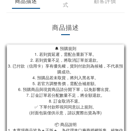
商品描述
顧客評價
式
商品描述
🔔 預購規則
1. 若到貨延遲，需配合重新下單。
2. 若到貨量不足，將取消訂單並退款。
3. 已付款（信用卡）享有優先權，貨到付款則為候補，不代表預
購成功。
4. 預購品若未取貨，將列入黑名單。
5. 若官方調整售價，需配合補差額。
6. 預購商品與現貨商品請分開下單，以免影響出貨。
7. 訂金訂單若分配數量不足，將全額退款。
8. 訂金取消不退。
✅ 下單付款即視同同意以上規則。
(封面包裝僅供示意，請以實際出貨為準)
📦 商品說明
1. 本賣場商品皆為
🔸正版🔸，為代理進口廠商授權販售，絕無仿