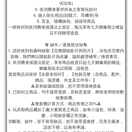
VCD等)
3. 依消費者要求所為之客製化給付
4. 個人衛生用品(刮鬍刀、耳機等)等
5. 盲盒、隨機抽包、福袋等商品
一經拆封則依消費者保護法之規定，無法享有七天猶豫期之權益
且不得辦理退貨。
🔄 缺件／退換貨須知🔄
1. 請於收到包裹時錄製【完整開箱影片與照片】，須包含完整內
容物，我們將以開箱影片為依據，協助處理補寄／換貨事宜。
2. 依消費者保護法規定，享有商品收貨日起七天猶豫期的權益。
猶豫期並非試用期，請留意。
退貨商品須保持【全新未拆封】、【包裝完整（含商品、配件、
贈品、保證書、外盒及文件等）】
🔺若有缺漏或毀損，恕不受理退換貨🔺
3. 已拆封之商品，均不接受退貨，若執意退貨，將依使用情形酌
收整新費。
🔺整新費計算方式：商品售價之30%🔺
4. 玩具類商品屬於工廠大量製造之商品，如有小溢色、掉漆、溢
膠、小瑕疵皆屬正常現象。
非斷裂、缺件，皆不算瑕疵品，恕不接受退換貨，完美主義者，
請勿下標，以免有爭議。