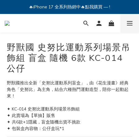
🔥iPhone 17 全系列熱銷中🔥點我購買 — !
🔥iPhone 17 全系列熱銷中🔥點我購買 — !
💕加入Q哥 Line 新好友領優惠券！🎫
🔥iPhone 17 全系列熱銷中🔥點我購買 — !
野獸國 史努比運動系列場景吊
飾組 盲盒 隨機 6款 KC-014
公仔
野獸國推出全新「史努比運動系列盲盒」，由《花生漫畫》經典
角色「史努比」為主角，結合六種熱門運動造型，陪你一起動起
來！
✦ KC-014 史努比運動系列場景吊飾組
✦ 此賣場為【單抽】販售
✦ 共6款+1隱藏，盲盒隨機出貨不挑款
✦ 包裝盒內容物：公仔盒玩*1