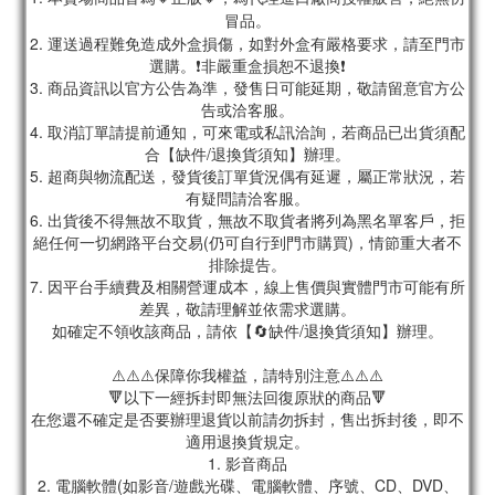
冒品。
2. 運送過程難免造成外盒損傷，如對外盒有嚴格要求，請至門市
選購。❗非嚴重盒損恕不退換❗
3. 商品資訊以官方公告為準，發售日可能延期，敬請留意官方公
告或洽客服。
4. 取消訂單請提前通知，可來電或私訊洽詢，若商品已出貨須配
合【缺件/退換貨須知】辦理。
5. 超商與物流配送，發貨後訂單貨況偶有延遲，屬正常狀況，若
有疑問請洽客服。
6. 出貨後不得無故不取貨，無故不取貨者將列為黑名單客戶，拒
絕任何一切網路平台交易(仍可自行到門市購買)，情節重大者不
排除提告。
7. 因平台手續費及相關營運成本，線上售價與實體門市可能有所
差異，敬請理解並依需求選購。
如確定不領收該商品，請依【🔄缺件/退換貨須知】辦理。
⚠️⚠️⚠️保障你我權益，請特別注意⚠️⚠️⚠️
🔻以下一經拆封即無法回復原狀的商品🔻
在您還不確定是否要辦理退貨以前請勿拆封，售出拆封後，即不
適用退換貨規定。
1. 影音商品
2. 電腦軟體(如影音/遊戲光碟、電腦軟體、序號、CD、DVD、