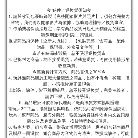
🔄 缺件／退換貨須知🔄
1. 請於收到包裹時錄製【完整開箱影片與照片】，須包含完整內
容物，我們將以開箱影片為依據，協助處理補寄／換貨事宜。
2. 依消費者保護法規定，享有商品收貨日起七天猶豫期的權益。
猶豫期並非試用期，請留意。
退貨商品須保持【全新未拆封】、【包裝完整（含商品、配件、
贈品、保證書、外盒及文件等）】
🔺若有缺漏或毀損，恕不受理退換貨🔺
3. 已拆封之商品，均不接受退貨，若執意退貨，將依使用情形酌
收整新費。
🔺整新費計算方式：商品售價之30%🔺
4. 玩具類商品屬於工廠大量製造之商品，如有小溢色、掉漆、溢
膠、小瑕疵皆屬正常現象。
非斷裂、缺件，皆不算瑕疵品，恕不接受退換貨，完美主義者，
請勿下標，以免有爭議。
5. 新品瑕疵可依各家代理商／廠商換貨方式協助辦理
電玩／3C商品，換貨辦法與時程，依商品可參閱原廠保固說明。
玩具／模型商品，屬海外商品，瑕疵品換貨條件依🔺內文置頂廠
商公告及判定🔺為準，換貨時程約2-6個月。
6. 特惠方案、組合商品、贈品於辦理退貨時，應將組合銷售商品
及贈品一同退貨，組合商品內容物若有遺失、毀損或缺件，可能