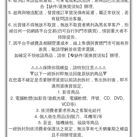
4. 取消訂單請提前通知，可來電或私訊洽詢，若商品已出貨須配
合【缺件/退換貨須知】辦理。
5. 超商與物流配送，發貨後訂單貨況偶有延遲，屬正常狀況，若
有疑問請洽客服。
6. 出貨後不得無故不取貨，無故不取貨者將列為黑名單客戶，拒
絕任何一切網路平台交易(仍可自行到門市購買)，情節重大者不
排除提告。
7. 因平台手續費及相關營運成本，線上售價與實體門市可能有所
差異，敬請理解並依需求選購。
如確定不領收該商品，請依【🔄缺件/退換貨須知】辦理。
⚠️⚠️⚠️保障你我權益，請特別注意⚠️⚠️⚠️
🔻以下一經拆封即無法回復原狀的商品🔻
在您還不確定是否要辦理退貨以前請勿拆封，售出拆封後，即不
適用退換貨規定。
1. 影音商品
2. 電腦軟體(如影音/遊戲光碟、電腦軟體、序號、CD、DVD、
VCD等)
3. 依消費者要求所為之客製化給付
4. 個人衛生用品(刮鬍刀、耳機等)等
5. 盲盒、隨機抽包、福袋等商品
一經拆封則依消費者保護法之規定，無法享有七天猶豫期之權益
且不得辦理退貨。