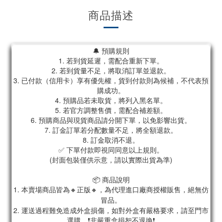
商品描述
🔔 預購規則
1. 若到貨延遲，需配合重新下單。
2. 若到貨量不足，將取消訂單並退款。
3. 已付款（信用卡）享有優先權，貨到付款則為候補，不代表預
購成功。
4. 預購品若未取貨，將列入黑名單。
5. 若官方調整售價，需配合補差額。
6. 預購商品與現貨商品請分開下單，以免影響出貨。
7. 訂金訂單若分配數量不足，將全額退款。
8. 訂金取消不退。
✅ 下單付款即視同同意以上規則。
(封面包裝僅供示意，請以實際出貨為準)
📦 商品說明
1. 本賣場商品皆為
🔸正版🔸，為代理進口廠商授權販售，絕無仿
冒品。
2. 運送過程難免造成外盒損傷，如對外盒有嚴格要求，請至門市
選購。❗非嚴重盒損恕不退換❗