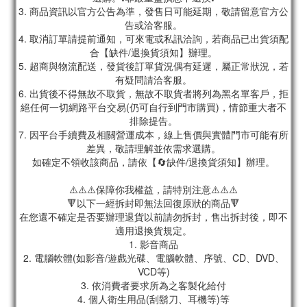
3. 商品資訊以官方公告為準，發售日可能延期，敬請留意官方公
告或洽客服。
4. 取消訂單請提前通知，可來電或私訊洽詢，若商品已出貨須配
合【缺件/退換貨須知】辦理。
5. 超商與物流配送，發貨後訂單貨況偶有延遲，屬正常狀況，若
有疑問請洽客服。
6. 出貨後不得無故不取貨，無故不取貨者將列為黑名單客戶，拒
絕任何一切網路平台交易(仍可自行到門市購買)，情節重大者不
排除提告。
7. 因平台手續費及相關營運成本，線上售價與實體門市可能有所
差異，敬請理解並依需求選購。
如確定不領收該商品，請依【🔄缺件/退換貨須知】辦理。
⚠️⚠️⚠️保障你我權益，請特別注意⚠️⚠️⚠️
🔻以下一經拆封即無法回復原狀的商品🔻
在您還不確定是否要辦理退貨以前請勿拆封，售出拆封後，即不
適用退換貨規定。
1. 影音商品
2. 電腦軟體(如影音/遊戲光碟、電腦軟體、序號、CD、DVD、
VCD等)
3. 依消費者要求所為之客製化給付
4. 個人衛生用品(刮鬍刀、耳機等)等