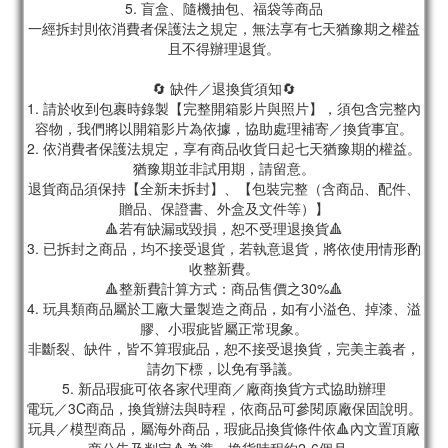
5. 盲盒、隨機抽包、福袋等商品
一經拆封則依消費者保護法之規定，無法享有七天猶豫期之權益
且不得辦理退貨。
🔄 缺件／退換貨須知🔄
1. 請於收到包裹時錄製【完整開箱影片與照片】，須包含完整內
容物，我們將以開箱影片為依據，協助處理補寄／換貨事宜。
2. 依消費者保護法規定，享有商品收貨日起七天猶豫期的權益。
猶豫期並非試用期，請留意。
退貨商品須保持【全新未拆封】、【包裝完整（含商品、配件、
贈品、保證書、外盒及文件等）】
🔺若有缺漏或毀損，恕不受理退換貨🔺
3. 已拆封之商品，均不接受退貨，若執意退貨，將依使用情形酌
收整新費。
🔺整新費計算方式：商品售價之30%🔺
4. 玩具類商品屬於工廠大量製造之商品，如有小溢色、掉漆、溢
膠、小瑕疵皆屬正常現象。
非斷裂、缺件，皆不算瑕疵品，恕不接受退換貨，完美主義者，
請勿下標，以免有爭議。
5. 新品瑕疵可依各家代理商／廠商換貨方式協助辦理
電玩／3C商品，換貨辦法與時程，依商品可參閱原廠保固說明。
玩具／模型商品，屬海外商品，瑕疵品換貨條件依🔺內文置頂廠