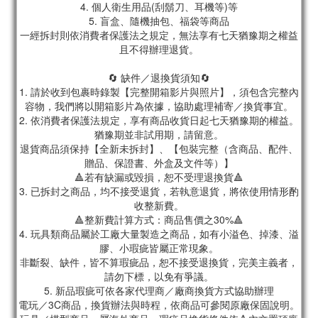
4. 個人衛生用品(刮鬍刀、耳機等)等
5. 盲盒、隨機抽包、福袋等商品
一經拆封則依消費者保護法之規定，無法享有七天猶豫期之權益
且不得辦理退貨。
🔄 缺件／退換貨須知🔄
1. 請於收到包裹時錄製【完整開箱影片與照片】，須包含完整內
容物，我們將以開箱影片為依據，協助處理補寄／換貨事宜。
2. 依消費者保護法規定，享有商品收貨日起七天猶豫期的權益。
猶豫期並非試用期，請留意。
退貨商品須保持【全新未拆封】、【包裝完整（含商品、配件、
贈品、保證書、外盒及文件等）】
🔺若有缺漏或毀損，恕不受理退換貨🔺
3. 已拆封之商品，均不接受退貨，若執意退貨，將依使用情形酌
收整新費。
🔺整新費計算方式：商品售價之30%🔺
4. 玩具類商品屬於工廠大量製造之商品，如有小溢色、掉漆、溢
膠、小瑕疵皆屬正常現象。
非斷裂、缺件，皆不算瑕疵品，恕不接受退換貨，完美主義者，
請勿下標，以免有爭議。
5. 新品瑕疵可依各家代理商／廠商換貨方式協助辦理
電玩／3C商品，換貨辦法與時程，依商品可參閱原廠保固說明。