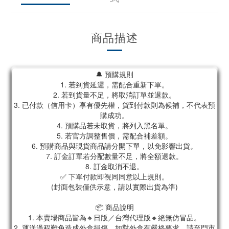
商品描述
🔔 預購規則
1. 若到貨延遲，需配合重新下單。
2. 若到貨量不足，將取消訂單並退款。
3. 已付款（信用卡）享有優先權，貨到付款則為候補，不代表預
購成功。
4. 預購品若未取貨，將列入黑名單。
5. 若官方調整售價，需配合補差額。
6. 預購商品與現貨商品請分開下單，以免影響出貨。
7. 訂金訂單若分配數量不足，將全額退款。
8. 訂金取消不退。
✅ 下單付款即視同同意以上規則。
(封面包裝僅供示意，請以實際出貨為準)
📦 商品說明
1. 本賣場商品皆為🔸日版／台灣代理版🔸絕無仿冒品。
2. 運送過程難免造成外盒損傷，如對外盒有嚴格要求，請至門市