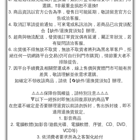
選購。❗非嚴重盒損恕不退換❗
3. 商品資訊以官方公告為準，發售日可能延期，敬請留意官方公
告或洽客服。
4. 取消訂單請提前通知，可來電或私訊洽詢，若商品已出貨須配
合【缺件/退換貨須知】辦理。
5. 超商與物流配送，發貨後訂單貨況偶有延遲，屬正常狀況，若
有疑問請洽客服。
6. 出貨後不得無故不取貨，無故不取貨者將列為黑名單客戶，拒
絕任何一切網路平台交易(仍可自行到門市購買)，情節重大者不
排除提告。
7. 因平台手續費及相關營運成本，線上售價與實體門市可能有所
差異，敬請理解並依需求選購。
如確定不領收該商品，請依【🔄缺件/退換貨須知】辦理。
⚠️⚠️⚠️保障你我權益，請特別注意⚠️⚠️⚠️
🔻以下一經拆封即無法回復原狀的商品🔻
在您還不確定是否要辦理退貨以前請勿拆封，售出拆封後，即不
適用退換貨規定。
1. 影音商品
2. 電腦軟體(如影音/遊戲光碟、電腦軟體、序號、CD、DVD、
VCD等)
3. 依消費者要求所為之客製化給付