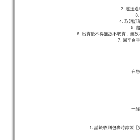
2. 運
3
4. 取消
5.
6. 出貨後不得無故不取貨，無
7. 因平
在您
一經
1. 請於收到包裹時錄