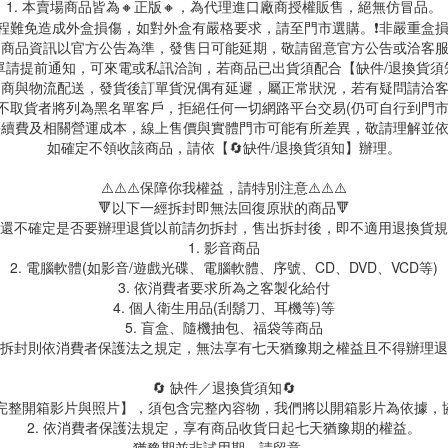
1. 本賣場商品皆為
🔸正版🔸，為代理進口廠商授權販售，絕無仿冒品。
送過程難免造成外盒損傷，如對外盒有嚴格要求，請至門市選購。❗非嚴重盒損
. 商品資訊以官方公告為準，發售日可能延期，敬請留意官方公告或洽客
訂單請提前通知，可來電或私訊洽詢，若商品已出貨須配合【缺件/退換貨
 超商與物流配送，發貨後訂單貨況偶有延遲，屬正常狀況，若有疑問請洽
故不取貨者將列為黑名單客戶，拒絕任何一切網路平台交易(仍可自行到門
台手續費及相關營運成本，線上售價與實體門市可能有所差異，敬請理解並
如確定不領收該商品，請依【🔄缺件/退換貨須知】辦理。
⚠️⚠️⚠️保障你我權益，請特別注意⚠️⚠️⚠️
🔻以下一經拆封即無法回復原狀的商品🔻
還不確定是否要辦理退貨以前請勿拆封，售出拆封後，即不適用退換貨規
1. 影音商品
2. 電腦軟體(如影音/遊戲光碟、電腦軟體、序號、CD、DVD、VCD等)
3. 依消費者要求所為之客製化給付
4. 個人衛生用品(刮鬍刀、耳機等)等
5. 盲盒、隨機抽包、福袋等商品
拆封則依消費者保護法之規定，無法享有七天猶豫期之權益且不得辦理退
🔄 缺件／退換貨須知🔄
製【完整開箱影片與照片】，須包含完整內容物，我們將以開箱影片為依據，
2. 依消費者保護法規定，享有商品收貨日起七天猶豫期的權益。
猶豫期並非試用期，請留意。