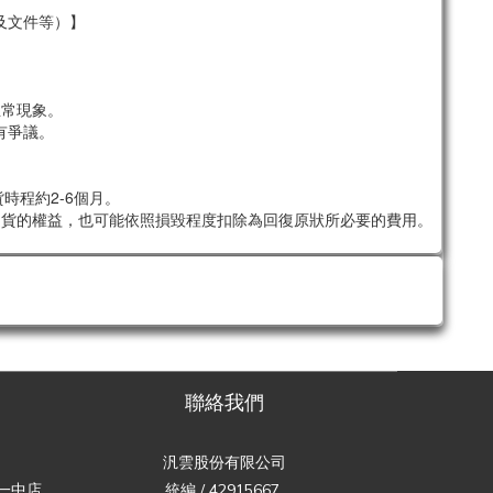
及文件等）】
。
正常現象。
有爭議。
時程約2-6個月。
退貨的權益，也可能依照損毀程度扣除為回復原狀所必要的費用。
聯絡我們
汎雲股份有限公司
一中店
統編 / 42915667