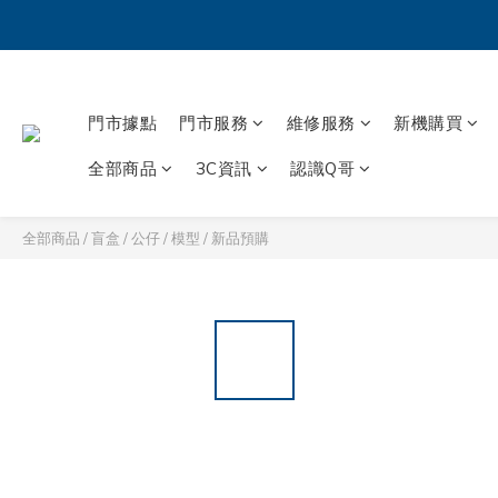
門市據點
門市服務
維修服務
新機購買
全部商品
3C資訊
認識Q哥
全部商品
/
盲盒 / 公仔 / 模型
/
新品預購