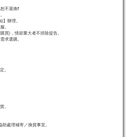
恕不退換❗
服。
須知】辦理。
客服。
市購買)，情節重大者不排除提告。
依需求選購。
定。
貨。
協助處理補寄／換貨事宜。