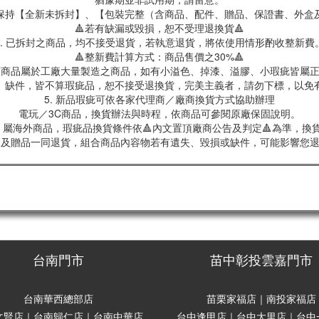
保持【全新未拆封】、【包裝完整（含商品、配件、贈品、保證書、外盒
🔺若有缺漏或毀損，恕不受理退換貨🔺
3. 已拆封之商品，均不接受退貨，若執意退貨，將依使用情形酌收整新費
🔺整新費計算方式：商品售價之30%🔺
具類商品屬於工廠大量製造之商品，如有小溢色、掉漆、溢膠、小瑕疵皆屬
、缺件，皆不算瑕疵品，恕不接受退換貨，完美主義者，請勿下標，以免
5. 新品瑕疵可依各家代理商／廠商換貨方式協助辦理
電玩／3C商品，換貨辦法與時程，依商品可參閱原廠保固說明。
屬海外商品，瑕疵品換貨條件依🔺內文置頂廠商公告及判定🔺為準，換貨
商品及贈品一同退貨，組合商品內容物若有遺失、毀損或缺件，可能影響您
台南門市
苗中彰投雲嘉門市
台南華西總部店
苗栗家福店｜南投家福店
文賢店｜台南歸仁店｜台南中華店
台中逢甲店｜台中大里店｜台中