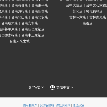
育德店｜台南海佃店｜台南東平店
台中大連店｜台中文心家福
健康店｜台南鹽行店｜台南新營店
彰化店｜彰化員林店
華平店｜台南開山店｜台南北安店
雲林斗六店｜雲林虎尾店
台南成大店｜台南安和店
嘉義店
南崇善華東店｜台南新仁家福店
南仁德家福店｜台南中正家福店
台南未來之城
$
TWD
繁體中文
隱私權政策
|
反詐騙聲明
|
條款與細則
|
運送政策