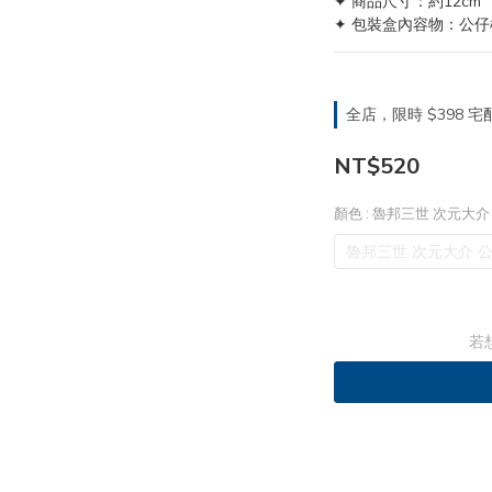
✦ 商品尺寸：約12cm
✦ 包裝盒內容物：公仔
全店，限時 $398
NT$520
顏色
: 魯邦三世 次元大介
魯邦三世 次元大介 
若