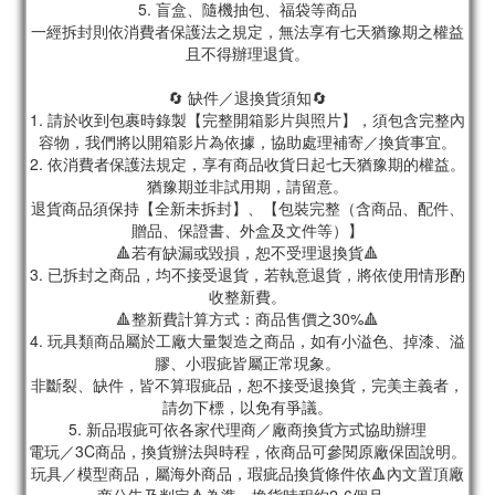
5. 盲盒、隨機抽包、福袋等商品
一經拆封則依消費者保護法之規定，無法享有七天猶豫期之權益
且不得辦理退貨。
🔄 缺件／退換貨須知🔄
1. 請於收到包裹時錄製【完整開箱影片與照片】，須包含完整內
容物，我們將以開箱影片為依據，協助處理補寄／換貨事宜。
2. 依消費者保護法規定，享有商品收貨日起七天猶豫期的權益。
猶豫期並非試用期，請留意。
退貨商品須保持【全新未拆封】、【包裝完整（含商品、配件、
贈品、保證書、外盒及文件等）】
🔺若有缺漏或毀損，恕不受理退換貨🔺
3. 已拆封之商品，均不接受退貨，若執意退貨，將依使用情形酌
收整新費。
🔺整新費計算方式：商品售價之30%🔺
4. 玩具類商品屬於工廠大量製造之商品，如有小溢色、掉漆、溢
膠、小瑕疵皆屬正常現象。
非斷裂、缺件，皆不算瑕疵品，恕不接受退換貨，完美主義者，
請勿下標，以免有爭議。
5. 新品瑕疵可依各家代理商／廠商換貨方式協助辦理
電玩／3C商品，換貨辦法與時程，依商品可參閱原廠保固說明。
玩具／模型商品，屬海外商品，瑕疵品換貨條件依🔺內文置頂廠