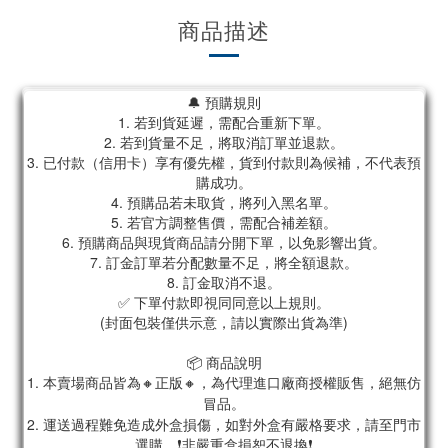
商品描述
🔔 預購規則
1. 若到貨延遲，需配合重新下單。
2. 若到貨量不足，將取消訂單並退款。
3. 已付款（信用卡）享有優先權，貨到付款則為候補，不代表預
購成功。
4. 預購品若未取貨，將列入黑名單。
5. 若官方調整售價，需配合補差額。
6. 預購商品與現貨商品請分開下單，以免影響出貨。
7. 訂金訂單若分配數量不足，將全額退款。
8. 訂金取消不退。
✅ 下單付款即視同同意以上規則。
(封面包裝僅供示意，請以實際出貨為準)
📦 商品說明
1. 本賣場商品皆為
🔸正版🔸，為代理進口廠商授權販售，絕無仿
冒品。
2. 運送過程難免造成外盒損傷，如對外盒有嚴格要求，請至門市
選購。❗非嚴重盒損恕不退換❗