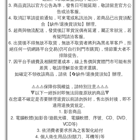
3. 商品資訊以官方公告為準，發售日可能延期，敬請留意官方公
告或洽客服。
4. 取消訂單請提前通知，可來電或私訊洽詢，若商品已出貨須配
合【缺件/退換貨須知】辦理。
5. 超商與物流配送，發貨後訂單貨況偶有延遲，屬正常狀況，若
有疑問請洽客服。
6. 出貨後不得無故不取貨，無故不取貨者將列為黑名單客戶，拒
絕任何一切網路平台交易(仍可自行到門市購買)，情節重大者不
排除提告。
7. 因平台手續費及相關營運成本，線上售價與實體門市可能有所
差異，敬請理解並依需求選購。
如確定不領收該商品，請依【🔄缺件/退換貨須知】辦理。
⚠️⚠️⚠️保障你我權益，請特別注意⚠️⚠️⚠️
🔻以下一經拆封即無法回復原狀的商品🔻
在您還不確定是否要辦理退貨以前請勿拆封，售出拆封後，即不
適用退換貨規定。
1. 影音商品
2. 電腦軟體(如影音/遊戲光碟、電腦軟體、序號、CD、DVD、
VCD等)
3. 依消費者要求所為之客製化給付
4. 個人衛生用品(刮鬍刀、耳機等)等