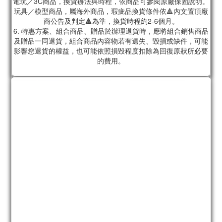
電玩／3C商品，換貨辦法與時程，依商品可參閱原廠保固說明。
玩具／模型商品，屬海外商品，瑕疵品換貨條件依🔺內文置頂廠
商公告及判定🔺為準，換貨時程約2-6個月。
6. 特惠方案、組合商品、贈品於辦理退貨時，應將組合銷售商品
及贈品一同退貨，組合商品內容物若有遺失、毀損或缺件，可能
影響您退貨的權益，也可能依照損毀程度扣除為回復原狀所必要
的費用。