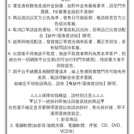
2. 運送過程難免造成外盒損傷，如對外盒有嚴格要求，請至門市
選購。❗非嚴重盒損恕不退換❗
3. 商品資訊以官方公告為準，發售日可能延期，敬請留意官方公
告或洽客服。
4. 取消訂單請提前通知，可來電或私訊洽詢，若商品已出貨須配
合【缺件/退換貨須知】辦理。
5. 超商與物流配送，發貨後訂單貨況偶有延遲，屬正常狀況，若
有疑問請洽客服。
6. 出貨後不得無故不取貨，無故不取貨者將列為黑名單客戶，拒
絕任何一切網路平台交易(仍可自行到門市購買)，情節重大者不
排除提告。
7. 因平台手續費及相關營運成本，線上售價與實體門市可能有所
差異，敬請理解並依需求選購。
如確定不領收該商品，請依【🔄缺件/退換貨須知】辦理。
⚠️⚠️⚠️保障你我權益，請特別注意⚠️⚠️⚠️
🔻以下一經拆封即無法回復原狀的商品🔻
在您還不確定是否要辦理退貨以前請勿拆封，售出拆封後，即不
適用退換貨規定。
1. 影音商品
2. 電腦軟體(如影音/遊戲光碟、電腦軟體、序號、CD、DVD、
VCD等)