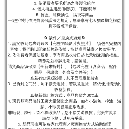
3. 依消費者要求所為之客製化給付
4. 個人衛生用品(刮鬍刀、耳機等)等
5. 盲盒、隨機抽包、福袋等商品
一經拆封則依消費者保護法之規定，無法享有七天猶豫期之權益
且不得辦理退貨。
🔄 缺件／退換貨須知🔄
1. 請於收到包裹時錄製【完整開箱影片與照片】，須包含完整內
容物，我們將以開箱影片為依據，協助處理補寄／換貨事宜。
2. 依消費者保護法規定，享有商品收貨日起七天猶豫期的權益。
猶豫期並非試用期，請留意。
退貨商品須保持【全新未拆封】、【包裝完整（含商品、配件、
贈品、保證書、外盒及文件等）】
🔺若有缺漏或毀損，恕不受理退換貨🔺
3. 已拆封之商品，均不接受退貨，若執意退貨，將依使用情形酌
收整新費。
🔺整新費計算方式：商品售價之30%🔺
4. 玩具類商品屬於工廠大量製造之商品，如有小溢色、掉漆、溢
膠、小瑕疵皆屬正常現象。
非斷裂、缺件，皆不算瑕疵品，恕不接受退換貨，完美主義者，
請勿下標，以免有爭議。
5. 新品瑕疵可依各家代理商／廠商換貨方式協助辦理