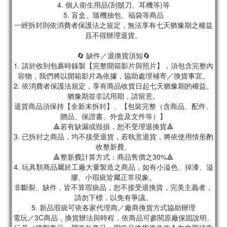
4. 個人衛生用品(刮鬍刀、耳機等)等
5. 盲盒、隨機抽包、福袋等商品
一經拆封則依消費者保護法之規定，無法享有七天猶豫期之權益
且不得辦理退貨。
🔄 缺件／退換貨須知🔄
1. 請於收到包裹時錄製【完整開箱影片與照片】，須包含完整內
容物，我們將以開箱影片為依據，協助處理補寄／換貨事宜。
2. 依消費者保護法規定，享有商品收貨日起七天猶豫期的權益。
猶豫期並非試用期，請留意。
退貨商品須保持【全新未拆封】、【包裝完整（含商品、配件、
贈品、保證書、外盒及文件等）】
🔺若有缺漏或毀損，恕不受理退換貨🔺
3. 已拆封之商品，均不接受退貨，若執意退貨，將依使用情形酌
收整新費。
🔺整新費計算方式：商品售價之30%🔺
4. 玩具類商品屬於工廠大量製造之商品，如有小溢色、掉漆、溢
膠、小瑕疵皆屬正常現象。
非斷裂、缺件，皆不算瑕疵品，恕不接受退換貨，完美主義者，
請勿下標，以免有爭議。
5. 新品瑕疵可依各家代理商／廠商換貨方式協助辦理
電玩／3C商品，換貨辦法與時程，依商品可參閱原廠保固說明。