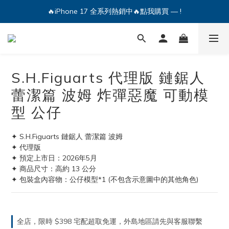
🔥iPhone 17 全系列熱銷中🔥點我購買 — !
🔥iPhone 17 全系列熱銷中🔥點我購買 — !
💕加入Q哥 Line 新好友領優惠券！🎫
🔥iPhone 17 全系列熱銷中🔥點我購買 — !
S.H.Figuarts 代理版 鏈鋸人
蕾潔篇 波姆 炸彈惡魔 可動模
型 公仔
✦ S.H.Figuarts 鏈鋸人 蕾潔篇 波姆
✦ 代理版
✦ 預定上市日：2026年5月
✦ 商品尺寸：高約 13 公分
✦ 包裝盒內容物：公仔模型*1 (不包含示意圖中的其他角色)
全店，限時 $398 宅配超取免運，外島地區請先與客服聯繫