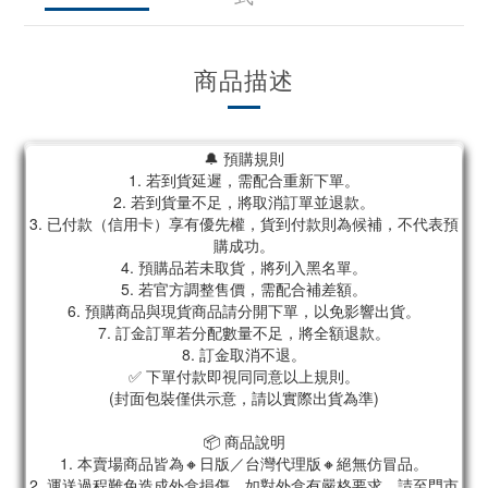
商品描述
🔔 預購規則
1. 若到貨延遲，需配合重新下單。
2. 若到貨量不足，將取消訂單並退款。
3. 已付款（信用卡）享有優先權，貨到付款則為候補，不代表預
購成功。
4. 預購品若未取貨，將列入黑名單。
5. 若官方調整售價，需配合補差額。
6. 預購商品與現貨商品請分開下單，以免影響出貨。
7. 訂金訂單若分配數量不足，將全額退款。
8. 訂金取消不退。
✅ 下單付款即視同同意以上規則。
(封面包裝僅供示意，請以實際出貨為準)
📦 商品說明
1. 本賣場商品皆為🔸日版／台灣代理版🔸絕無仿冒品。
2. 運送過程難免造成外盒損傷，如對外盒有嚴格要求，請至門市