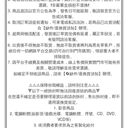
選購。❗非嚴重盒損恕不退換❗
3. 商品資訊以官方公告為準，發售日可能延期，敬請留意官方公
告或洽客服。
4. 取消訂單請提前通知，可來電或私訊洽詢，若商品已出貨須配
合【缺件/退換貨須知】辦理。
5. 超商與物流配送，發貨後訂單貨況偶有延遲，屬正常狀況，若
有疑問請洽客服。
6. 出貨後不得無故不取貨，無故不取貨者將列為黑名單客戶，拒
絕任何一切網路平台交易(仍可自行到門市購買)，情節重大者不
排除提告。
7. 因平台手續費及相關營運成本，線上售價與實體門市可能有所
差異，敬請理解並依需求選購。
如確定不領收該商品，請依【🔄缺件/退換貨須知】辦理。
⚠️⚠️⚠️保障你我權益，請特別注意⚠️⚠️⚠️
🔻以下一經拆封即無法回復原狀的商品🔻
在您還不確定是否要辦理退貨以前請勿拆封，售出拆封後，即不
適用退換貨規定。
1. 影音商品
2. 電腦軟體(如影音/遊戲光碟、電腦軟體、序號、CD、DVD、
VCD等)
3. 依消費者要求所為之客製化給付