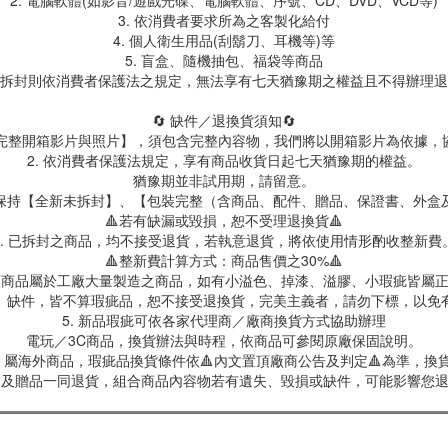
2. 電腦軟體(如影音/遊戲光碟、電腦軟體、序號、CD、DVD、VCD等)
3. 依消費者要求所為之客製化給付
4. 個人衛生用品(刮鬍刀、耳機等)等
5. 盲盒、隨機抽包、福袋等商品
拆封則依消費者保護法之規定，無法享有七天猶豫期之權益且不得辦理退
🔄 缺件／退換貨須知🔄
製【完整開箱影片與照片】，須包含完整內容物，我們將以開箱影片為依據，
2. 依消費者保護法規定，享有商品收貨日起七天猶豫期的權益。
猶豫期並非試用期，請留意。
保持【全新未拆封】、【包裝完整（含商品、配件、贈品、保證書、外盒
🔺若有缺漏或毀損，恕不受理退換貨🔺
3. 已拆封之商品，均不接受退貨，若執意退貨，將依使用情形酌收整新費
🔺整新費計算方式：商品售價之30%🔺
具類商品屬於工廠大量製造之商品，如有小溢色、掉漆、溢膠、小瑕疵皆屬
、缺件，皆不算瑕疵品，恕不接受退換貨，完美主義者，請勿下標，以免
5. 新品瑕疵可依各家代理商／廠商換貨方式協助辦理
電玩／3C商品，換貨辦法與時程，依商品可參閱原廠保固說明。
屬海外商品，瑕疵品換貨條件依🔺內文置頂廠商公告及判定🔺為準，換貨
商品及贈品一同退貨，組合商品內容物若有遺失、毀損或缺件，可能影響您