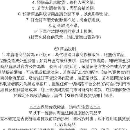
4. 預購品若未取貨，將列入黑名單。
5. 若官方調整售價，需配合補差額。
6. 預購商品與現貨商品請分開下單，以免影響出貨。
7. 訂金訂單若分配數量不足，將全額退款。
8. 訂金取消不退。
✅ 下單付款即視同同意以上規則。
(封面包裝僅供示意，請以實際出貨為準)
📦 商品說明
1. 本賣場商品皆為
🔸正版🔸，為代理進口廠商授權販售，絕無仿冒品。
送過程難免造成外盒損傷，如對外盒有嚴格要求，請至門市選購。❗非嚴重盒損
. 商品資訊以官方公告為準，發售日可能延期，敬請留意官方公告或洽客
訂單請提前通知，可來電或私訊洽詢，若商品已出貨須配合【缺件/退換貨
 超商與物流配送，發貨後訂單貨況偶有延遲，屬正常狀況，若有疑問請洽
故不取貨者將列為黑名單客戶，拒絕任何一切網路平台交易(仍可自行到門
台手續費及相關營運成本，線上售價與實體門市可能有所差異，敬請理解並
如確定不領收該商品，請依【🔄缺件/退換貨須知】辦理。
⚠️⚠️⚠️保障你我權益，請特別注意⚠️⚠️⚠️
🔻以下一經拆封即無法回復原狀的商品🔻
還不確定是否要辦理退貨以前請勿拆封，售出拆封後，即不適用退換貨規
1. 影音商品