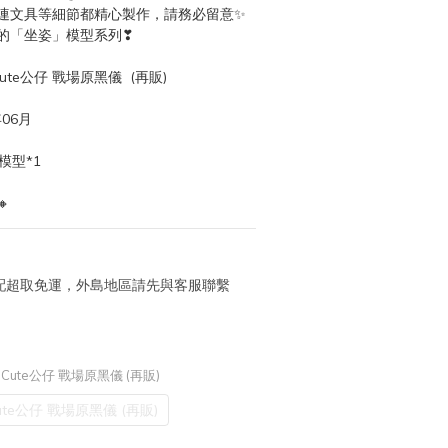
連文具等細節都精心製作，請務必留意✨
的「坐姿」模型系列❣
Cute公仔 戰場原黑儀  (再販)
06月
模型*1

 宅配超取免運，外島地區請先與客服聯繫
p Cute公仔 戰場原黑儀 (再販)
Cute公仔 戰場原黑儀 (再販)