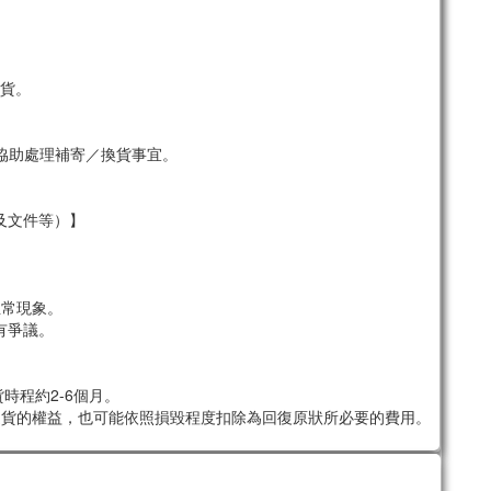
貨。
協助處理補寄／換貨事宜。
及文件等）】
。
正常現象。
有爭議。
時程約2-6個月。
退貨的權益，也可能依照損毀程度扣除為回復原狀所必要的費用。