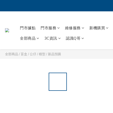
門市據點
門市服務
維修服務
新機購買
全部商品
3C資訊
認識Q哥
全部商品
/
盲盒 / 公仔 / 模型
/
新品預購