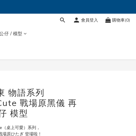
會員登入
購物車(0)
 公仔 / 模型
太東 物語系列
 Cute 戰場原黑儀 再
仔 模型
Cute（桌上可愛）系列，
戰場原ひたぎ 登場啦！