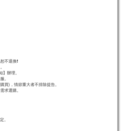
恕不退換❗
服。
須知】辦理。
客服。
市購買)，情節重大者不排除提告。
依需求選購。
定。