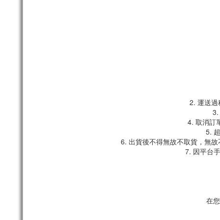
2. 運
3
4. 取消
5.
6. 出貨後不得無故不取貨，無
7. 因平
在您