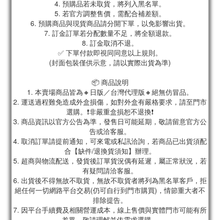
4. 預購品若未取貨，將列入黑名單。
5. 若官方調整售價，需配合補差額。
6. 預購商品與現貨商品請分開下單，以免影響出貨。
7. 訂金訂單若分配數量不足，將全額退款。
8. 訂金取消不退。
✅ 下單付款即視同同意以上規則。
(封面包裝僅供示意，請以實際出貨為準)
📦 商品說明
1. 本賣場商品皆為🔸日版／台灣代理版🔸絕無仿冒品。
2. 運送過程難免造成外盒損傷，如對外盒有嚴格要求，請至門市
選購。❗非嚴重盒損恕不退換❗
3. 商品資訊以官方公告為準，發售日可能延期，敬請留意官方公
告或洽客服。
4. 取消訂單請提前通知，可來電或私訊洽詢，若商品已出貨須配
合【缺件/退換貨須知】辦理。
5. 超商與物流配送，發貨後訂單貨況偶有延遲，屬正常狀況，若
有疑問請洽客服。
6. 出貨後不得無故不取貨，無故不取貨者將列為黑名單客戶，拒
絕任何一切網路平台交易(仍可自行到門市購買)，情節重大者不
排除提告。
7. 因平台手續費及相關營運成本，線上售價與實體門市可能有所
差異，敬請理解並依需求選購。