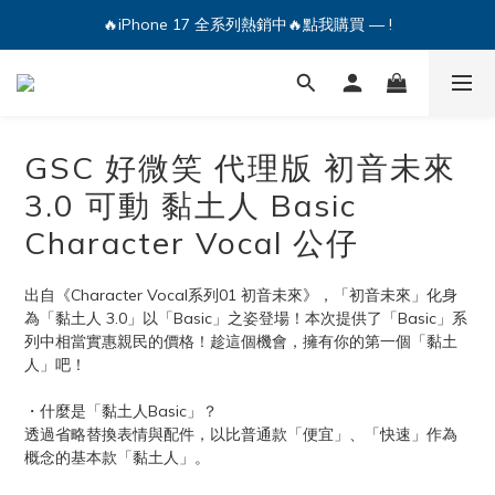
🔥iPhone 17 全系列熱銷中🔥點我購買 — !
🔥iPhone 17 全系列熱銷中🔥點我購買 — !
💕加入Q哥 Line 新好友領優惠券！🎫
🔥iPhone 17 全系列熱銷中🔥點我購買 — !
GSC 好微笑 代理版 初音未來
3.0 可動 黏土人 Basic
Character Vocal 公仔
出自《Character Vocal系列01 初音未來》，「初音未來」化身
為「黏土人 3.0」以「Basic」之姿登場！本次提供了「Basic」系
列中相當實惠親民的價格！趁這個機會，擁有你的第一個「黏土
人」吧！
・什麼是「黏土人Basic」？
透過省略替換表情與配件，以比普通款「便宜」、「快速」作為
概念的基本款「黏土人」。 