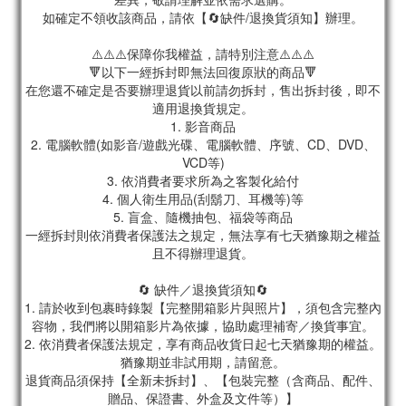
如確定不領收該商品，請依【🔄缺件/退換貨須知】辦理。
⚠️⚠️⚠️保障你我權益，請特別注意⚠️⚠️⚠️
🔻以下一經拆封即無法回復原狀的商品🔻
在您還不確定是否要辦理退貨以前請勿拆封，售出拆封後，即不
適用退換貨規定。
1. 影音商品
2. 電腦軟體(如影音/遊戲光碟、電腦軟體、序號、CD、DVD、
VCD等)
3. 依消費者要求所為之客製化給付
4. 個人衛生用品(刮鬍刀、耳機等)等
5. 盲盒、隨機抽包、福袋等商品
一經拆封則依消費者保護法之規定，無法享有七天猶豫期之權益
且不得辦理退貨。
🔄 缺件／退換貨須知🔄
1. 請於收到包裹時錄製【完整開箱影片與照片】，須包含完整內
容物，我們將以開箱影片為依據，協助處理補寄／換貨事宜。
2. 依消費者保護法規定，享有商品收貨日起七天猶豫期的權益。
猶豫期並非試用期，請留意。
退貨商品須保持【全新未拆封】、【包裝完整（含商品、配件、
贈品、保證書、外盒及文件等）】