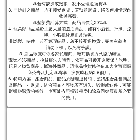
🔺若有缺漏或毀損，恕不受理退換貨🔺
3. 已拆封之商品，均不接受退貨，若執意退貨，將依使用情形酌
收整新費。
🔺整新費計算方式：商品售價之30%🔺
4. 玩具類商品屬於工廠大量製造之商品，如有小溢色、掉漆、溢
膠、小瑕疵皆屬正常現象。
非斷裂、缺件，皆不算瑕疵品，恕不接受退換貨，完美主義者，
請勿下標，以免有爭議。
5. 新品瑕疵可依各家代理商／廠商換貨方式協助辦理
電玩／3C商品，換貨辦法與時程，依商品可參閱原廠保固說明。
玩具／模型商品，屬海外商品，瑕疵品換貨條件依🔺內文置頂廠
商公告及判定🔺為準，換貨時程約2-6個月。
6. 特惠方案、組合商品、贈品於辦理退貨時，應將組合銷售商品
及贈品一同退貨，組合商品內容物若有遺失、毀損或缺件，可能
影響您退貨的權益，也可能依照損毀程度扣除為回復原狀所必要
的費用。