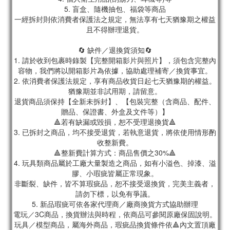
5. 盲盒、隨機抽包、福袋等商品
一經拆封則依消費者保護法之規定，無法享有七天猶豫期之權益
且不得辦理退貨。
🔄 缺件／退換貨須知🔄
1. 請於收到包裹時錄製【完整開箱影片與照片】，須包含完整內
容物，我們將以開箱影片為依據，協助處理補寄／換貨事宜。
2. 依消費者保護法規定，享有商品收貨日起七天猶豫期的權益。
猶豫期並非試用期，請留意。
退貨商品須保持【全新未拆封】、【包裝完整（含商品、配件、
贈品、保證書、外盒及文件等）】
🔺若有缺漏或毀損，恕不受理退換貨🔺
3. 已拆封之商品，均不接受退貨，若執意退貨，將依使用情形酌
收整新費。
🔺整新費計算方式：商品售價之30%🔺
4. 玩具類商品屬於工廠大量製造之商品，如有小溢色、掉漆、溢
膠、小瑕疵皆屬正常現象。
非斷裂、缺件，皆不算瑕疵品，恕不接受退換貨，完美主義者，
請勿下標，以免有爭議。
5. 新品瑕疵可依各家代理商／廠商換貨方式協助辦理
電玩／3C商品，換貨辦法與時程，依商品可參閱原廠保固說明。
玩具／模型商品，屬海外商品，瑕疵品換貨條件依🔺內文置頂廠