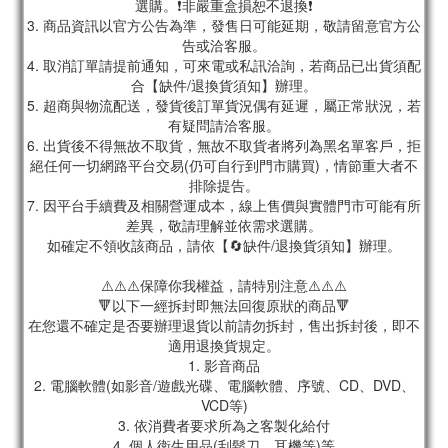
選購。❗非嚴重盒損恕不退換❗
3. 商品資訊以官方公告為準，發售日可能延期，敬請留意官方公
告或洽客服。
4. 取消訂單請提前通知，可來電或私訊洽詢，若商品已出貨須配
合【缺件/退換貨須知】辦理。
5. 超商與物流配送，發貨後訂單貨況偶有延遲，屬正常狀況，若
有疑問請洽客服。
6. 出貨後不得無故不取貨，無故不取貨者將列為黑名單客戶，拒
絕任何一切網路平台交易(仍可自行到門市購買)，情節重大者不
排除提告。
7. 因平台手續費及相關營運成本，線上售價與實體門市可能有所
差異，敬請理解並依需求選購。
如確定不領收該商品，請依【🔄缺件/退換貨須知】辦理。
⚠️⚠️⚠️保障你我權益，請特別注意⚠️⚠️⚠️
🔻以下一經拆封即無法回復原狀的商品🔻
在您還不確定是否要辦理退貨以前請勿拆封，售出拆封後，即不
適用退換貨規定。
1. 影音商品
2. 電腦軟體(如影音/遊戲光碟、電腦軟體、序號、CD、DVD、
VCD等)
3. 依消費者要求所為之客製化給付
4. 個人衛生用品(刮鬍刀、耳機等)等