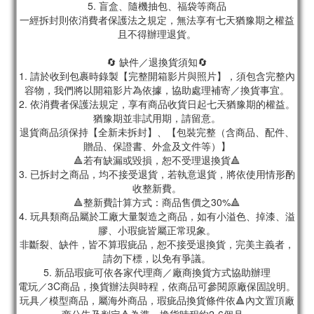
5. 盲盒、隨機抽包、福袋等商品
一經拆封則依消費者保護法之規定，無法享有七天猶豫期之權益
且不得辦理退貨。
🔄 缺件／退換貨須知🔄
1. 請於收到包裹時錄製【完整開箱影片與照片】，須包含完整內
容物，我們將以開箱影片為依據，協助處理補寄／換貨事宜。
2. 依消費者保護法規定，享有商品收貨日起七天猶豫期的權益。
猶豫期並非試用期，請留意。
退貨商品須保持【全新未拆封】、【包裝完整（含商品、配件、
贈品、保證書、外盒及文件等）】
🔺若有缺漏或毀損，恕不受理退換貨🔺
3. 已拆封之商品，均不接受退貨，若執意退貨，將依使用情形酌
收整新費。
🔺整新費計算方式：商品售價之30%🔺
4. 玩具類商品屬於工廠大量製造之商品，如有小溢色、掉漆、溢
膠、小瑕疵皆屬正常現象。
非斷裂、缺件，皆不算瑕疵品，恕不接受退換貨，完美主義者，
請勿下標，以免有爭議。
5. 新品瑕疵可依各家代理商／廠商換貨方式協助辦理
電玩／3C商品，換貨辦法與時程，依商品可參閱原廠保固說明。
玩具／模型商品，屬海外商品，瑕疵品換貨條件依🔺內文置頂廠