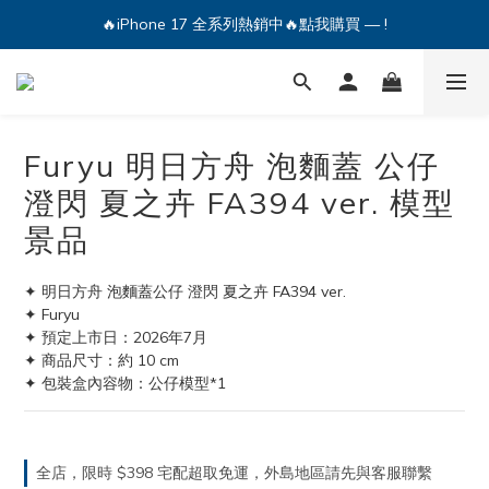
🔥iPhone 17 全系列熱銷中🔥點我購買 — !
🔥iPhone 17 全系列熱銷中🔥點我購買 — !
💕加入Q哥 Line 新好友領優惠券！🎫
🔥iPhone 17 全系列熱銷中🔥點我購買 — !
Furyu 明日方舟 泡麵蓋 公仔
澄閃 夏之卉 FA394 ver. 模型
景品
✦ 明日方舟 泡麵蓋公仔 澄閃 夏之卉 FA394 ver.
✦ Furyu
✦ 預定上市日：2026年7月
✦ 商品尺寸：約 10 cm
✦ 包裝盒內容物：公仔模型*1
全店，限時 $398 宅配超取免運，外島地區請先與客服聯繫