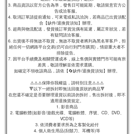
3. 商品資訊以官方公告為準，發售日可能延期，敬請留意官方公
告或洽客服。
4. 取消訂單請提前通知，可來電或私訊洽詢，若商品已出貨須配
合【缺件/退換貨須知】辦理。
5. 超商與物流配送，發貨後訂單貨況偶有延遲，屬正常狀況，若
有疑問請洽客服。
6. 出貨後不得無故不取貨，無故不取貨者將列為黑名單客戶，拒
絕任何一切網路平台交易(仍可自行到門市購買)，情節重大者不
排除提告。
7. 因平台手續費及相關營運成本，線上售價與實體門市可能有所
差異，敬請理解並依需求選購。
如確定不領收該商品，請依【🔄缺件/退換貨須知】辦理。
⚠️⚠️⚠️保障你我權益，請特別注意⚠️⚠️⚠️
🔻以下一經拆封即無法回復原狀的商品🔻
在您還不確定是否要辦理退貨以前請勿拆封，售出拆封後，即不
適用退換貨規定。
1. 影音商品
2. 電腦軟體(如影音/遊戲光碟、電腦軟體、序號、CD、DVD、
VCD等)
3. 依消費者要求所為之客製化給付
4. 個人衛生用品(刮鬍刀、耳機等)等