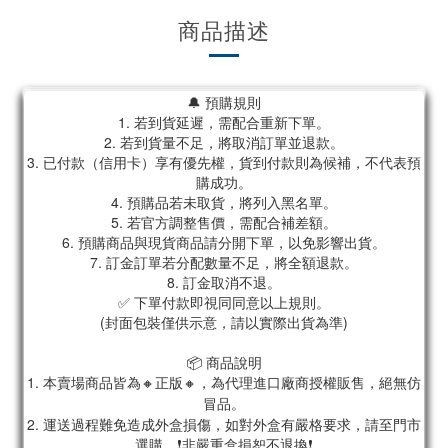
商品描述
🔔 預購規則
1. 若到貨延遲，需配合重新下單。
2. 若到貨量不足，將取消訂單並退款。
3. 已付款（信用卡）享有優先權，貨到付款則為候補，不代表預
購成功。
4. 預購品若未取貨，將列入黑名單。
5. 若官方調整售價，需配合補差額。
6. 預購商品與現貨商品請分開下單，以免影響出貨。
7. 訂金訂單若分配數量不足，將全額退款。
8. 訂金取消不退。
✅ 下單付款即視同同意以上規則。
(封面包裝僅供示意，請以實際出貨為準)
📦 商品說明
1. 本賣場商品皆為
🔸正版🔸，為代理進口廠商授權販售，絕無仿
冒品。
2. 運送過程難免造成外盒損傷，如對外盒有嚴格要求，請至門市
選購。❗非嚴重盒損恕不退換❗