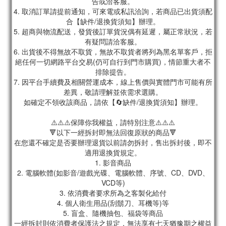
告或洽客服。
4. 取消訂單請提前通知，可來電或私訊洽詢，若商品已出貨須配
合【缺件/退換貨須知】辦理。
5. 超商與物流配送，發貨後訂單貨況偶有延遲，屬正常狀況，若
有疑問請洽客服。
6. 出貨後不得無故不取貨，無故不取貨者將列為黑名單客戶，拒
絕任何一切網路平台交易(仍可自行到門市購買)，情節重大者不
排除提告。
7. 因平台手續費及相關營運成本，線上售價與實體門市可能有所
差異，敬請理解並依需求選購。
如確定不領收該商品，請依【🔄缺件/退換貨須知】辦理。
⚠️⚠️⚠️保障你我權益，請特別注意⚠️⚠️⚠️
🔻以下一經拆封即無法回復原狀的商品🔻
在您還不確定是否要辦理退貨以前請勿拆封，售出拆封後，即不
適用退換貨規定。
1. 影音商品
2. 電腦軟體(如影音/遊戲光碟、電腦軟體、序號、CD、DVD、
VCD等)
3. 依消費者要求所為之客製化給付
4. 個人衛生用品(刮鬍刀、耳機等)等
5. 盲盒、隨機抽包、福袋等商品
一經拆封則依消費者保護法之規定，無法享有七天猶豫期之權益