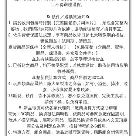
且不得辦理退貨。
🔄 缺件／退換貨須知🔄
1. 請於收到包裹時錄製【完整開箱影片與照片】，須包含完整內
容物，我們將以開箱影片為依據，協助處理補寄／換貨事宜。
2. 依消費者保護法規定，享有商品收貨日起七天猶豫期的權益。
猶豫期並非試用期，請留意。
退貨商品須保持【全新未拆封】、【包裝完整（含商品、配件、
贈品、保證書、外盒及文件等）】
🔺若有缺漏或毀損，恕不受理退換貨🔺
3. 已拆封之商品，均不接受退貨，若執意退貨，將依使用情形酌
收整新費。
🔺整新費計算方式：商品售價之30%🔺
4. 玩具類商品屬於工廠大量製造之商品，如有小溢色、掉漆、溢
膠、小瑕疵皆屬正常現象。
非斷裂、缺件，皆不算瑕疵品，恕不接受退換貨，完美主義者，
請勿下標，以免有爭議。
5. 新品瑕疵可依各家代理商／廠商換貨方式協助辦理
電玩／3C商品，換貨辦法與時程，依商品可參閱原廠保固說明。
玩具／模型商品，屬海外商品，瑕疵品換貨條件依🔺內文置頂廠
商公告及判定🔺為準，換貨時程約2-6個月。
6. 特惠方案、組合商品、贈品於辦理退貨時，應將組合銷售商品