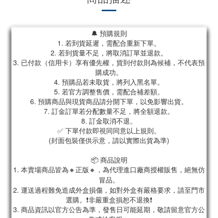
🔔 預購規則
1. 若到貨延遲，需配合重新下單。
2. 若到貨量不足，將取消訂單並退款。
3. 已付款（信用卡）享有優先權，貨到付款則為候補，不代表預
購成功。
4. 預購品若未取貨，將列入黑名單。
5. 若官方調整售價，需配合補差額。
6. 預購商品與現貨商品請分開下單，以免影響出貨。
7. 訂金訂單若分配數量不足，將全額退款。
8. 訂金取消不退。
✅ 下單付款即視同同意以上規則。
(封面包裝僅供示意，請以實際出貨為準)
📦 商品說明
1. 本賣場商品皆為
🔸正版🔸，為代理進口廠商授權販售，絕無仿
冒品。
2. 運送過程難免造成外盒損傷，如對外盒有嚴格要求，請至門市
選購。❗非嚴重盒損恕不退換❗
3. 商品資訊以官方公告為準，發售日可能延期，敬請留意官方公