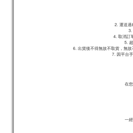
2. 運
3
4. 取消
5.
6. 出貨後不得無故不取貨，無
7. 因平
在您
一經