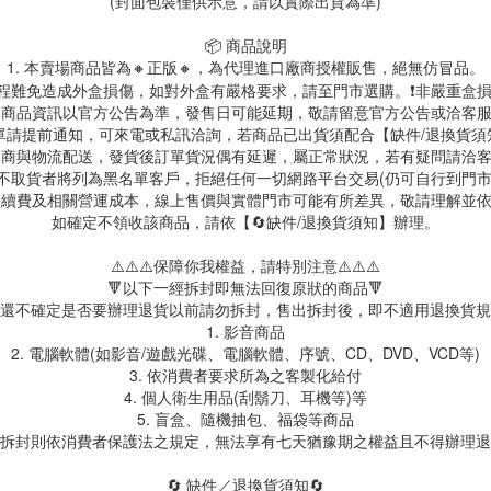
(封面包裝僅供示意，請以實際出貨為準)
📦 商品說明
1. 本賣場商品皆為
🔸正版🔸，為代理進口廠商授權販售，絕無仿冒品。
送過程難免造成外盒損傷，如對外盒有嚴格要求，請至門市選購。❗非嚴重盒損
. 商品資訊以官方公告為準，發售日可能延期，敬請留意官方公告或洽客
訂單請提前通知，可來電或私訊洽詢，若商品已出貨須配合【缺件/退換貨
 超商與物流配送，發貨後訂單貨況偶有延遲，屬正常狀況，若有疑問請洽
故不取貨者將列為黑名單客戶，拒絕任何一切網路平台交易(仍可自行到門
台手續費及相關營運成本，線上售價與實體門市可能有所差異，敬請理解並
如確定不領收該商品，請依【🔄缺件/退換貨須知】辦理。
⚠️⚠️⚠️保障你我權益，請特別注意⚠️⚠️⚠️
🔻以下一經拆封即無法回復原狀的商品🔻
還不確定是否要辦理退貨以前請勿拆封，售出拆封後，即不適用退換貨規
1. 影音商品
2. 電腦軟體(如影音/遊戲光碟、電腦軟體、序號、CD、DVD、VCD等)
3. 依消費者要求所為之客製化給付
4. 個人衛生用品(刮鬍刀、耳機等)等
5. 盲盒、隨機抽包、福袋等商品
拆封則依消費者保護法之規定，無法享有七天猶豫期之權益且不得辦理退
🔄 缺件／退換貨須知🔄