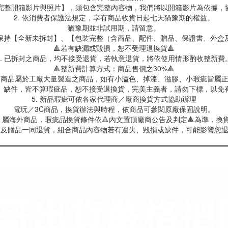
製【完整開箱影片與照片】，須包含完整內容物，我們將以開箱影片為依據，
2. 依消費者保護法規定，享有商品收貨日起七天猶豫期的權益。
猶豫期並非試用期，請留意。
保持【全新未拆封】、【包裝完整（含商品、配件、贈品、保證書、外盒
🔺若有缺漏或毀損，恕不受理退換貨🔺
3. 已拆封之商品，均不接受退貨，若執意退貨，將依使用情形酌收整新費
🔺整新費計算方式：商品售價之30%🔺
具類商品屬於工廠大量製造之商品，如有小溢色、掉漆、溢膠、小瑕疵皆屬
、缺件，皆不算瑕疵品，恕不接受退換貨，完美主義者，請勿下標，以免
5. 新品瑕疵可依各家代理商／廠商換貨方式協助辦理
電玩／3C商品，換貨辦法與時程，依商品可參閱原廠保固說明。
屬海外商品，瑕疵品換貨條件依🔺內文置頂廠商公告及判定🔺為準，換貨
商品及贈品一同退貨，組合商品內容物若有遺失、毀損或缺件，可能影響您