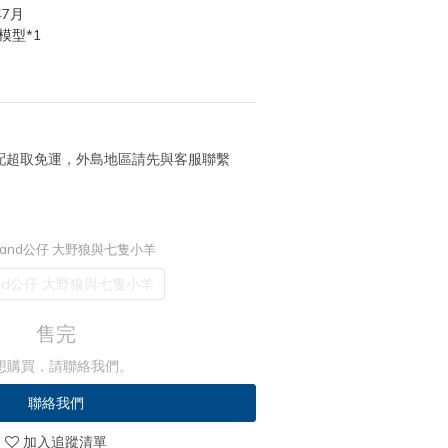
年7月
模型*1
 宅配超取免運，外島地區請先與客服聯繫
erland公仔 大野狼與七隻小羊
and公仔 大野狼與七隻小羊
售完
想購買，請聯絡我們。
聯絡我們
加入追蹤清單