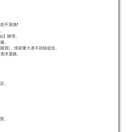
恕不退換❗
服。
須知】辦理。
客服。
市購買)，情節重大者不排除提告。
依需求選購。
定。
貨。