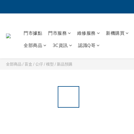
門市據點
門市服務
維修服務
新機購買
全部商品
3C資訊
認識Q哥
全部商品
/
盲盒 / 公仔 / 模型
/
新品預購