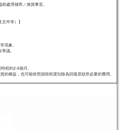
協助處理補寄／換貨事宜。
及文件等）】
。
正常現象。
有爭議。
時程約2-6個月。
退貨的權益，也可能依照損毀程度扣除為回復原狀所必要的費用。